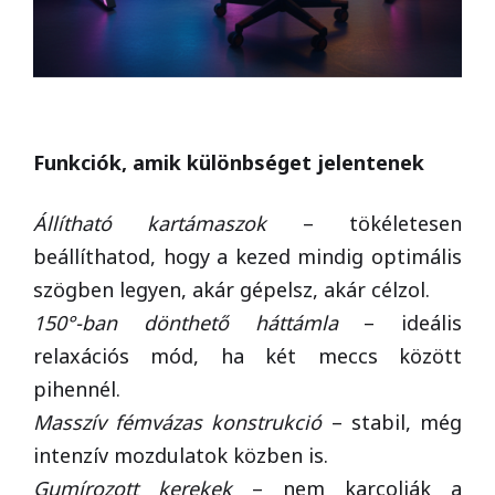
Funkciók, amik különbséget jelentenek
Állítható kartámaszok
– tökéletesen
beállíthatod, hogy a kezed mindig optimális
szögben legyen, akár gépelsz, akár célzol.
150°-ban dönthető háttámla
– ideális
relaxációs mód, ha két meccs között
pihennél.
Masszív fémvázas konstrukció
– stabil, még
intenzív mozdulatok közben is.
Gumírozott kerekek
– nem karcolják a