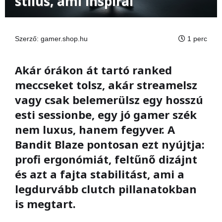
stílus, ami inspirál
Szerző:
gamer.shop.hu
1 perc
Akár órákon át tartó ranked
meccseket tolsz, akár streamelsz
vagy csak belemerülsz egy hosszú
esti sessionbe, egy jó gamer szék
nem luxus, hanem fegyver. A
Bandit Blaze pontosan ezt nyújtja:
profi ergonómiát, feltűnő dizájnt
és azt a fajta stabilitást, ami a
legdurvább clutch pillanatokban
is megtart.