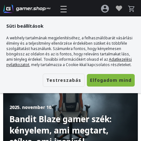
Süti beállítások
A webhely tartalmának megjelenítéséhez, a felhasználóbarát vásárlási
Gamer webshop
>
Blog
>
Bandit Blaze gamer szék: kényelem, ami megtart,
élmény és a teljesítmény ellenőrzése érdekében sütiket és többféle
stílus, ami inspirál
szolgáltatást használunk. Számunkra fontos, hogy kényelmesen
böngéssz az oldalon és az is fontos, hogy releváns tartalmakat láss,
ami tényleg érdekel. További információkért olvasd el az
Adatkezelési
nyilatkozatot
, mely tartalmazza a Cookie-kkal kapcsolatos részleteket.
Testreszabás
Elfogadom mind
2025. november 10.
Bandit Blaze gamer szék:
kényelem, ami megtart,