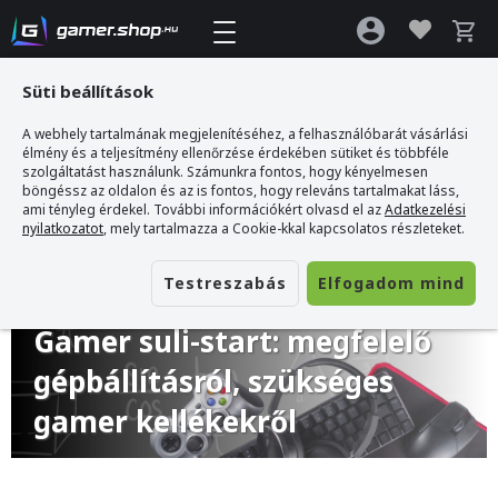
Süti beállítások
A webhely tartalmának megjelenítéséhez, a felhasználóbarát vásárlási
Gamer webshop
>
Blog
>
Gamer suli-start: megfelelő gépbállításról,
élmény és a teljesítmény ellenőrzése érdekében sütiket és többféle
szükséges gamer kellékekről
szolgáltatást használunk. Számunkra fontos, hogy kényelmesen
böngéssz az oldalon és az is fontos, hogy releváns tartalmakat láss,
ami tényleg érdekel. További információkért olvasd el az
Adatkezelési
nyilatkozatot
, mely tartalmazza a Cookie-kkal kapcsolatos részleteket.
Testreszabás
Elfogadom mind
2025. augusztus 25.
Gamer suli-start: megfelelő
gépbállításról, szükséges
gamer kellékekről