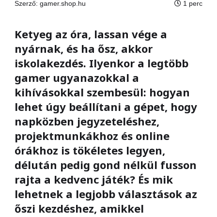
Szerző:
gamer.shop.hu
1 perc
Ketyeg az óra, lassan vége a
nyárnak, és ha ősz, akkor
iskolakezdés. Ilyenkor a legtöbb
gamer ugyanazokkal a
kihívásokkal szembesül: hogyan
lehet úgy beállítani a gépet, hogy
napközben jegyzeteléshez,
projektmunkákhoz és online
órákhoz is tökéletes legyen,
délután pedig gond nélkül fusson
rajta a kedvenc játék? És mik
lehetnek a legjobb választások az
őszi kezdéshez, amikkel