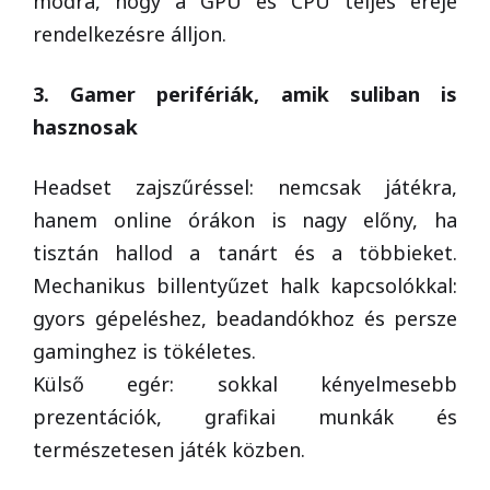
módra, hogy a GPU és CPU teljes ereje
rendelkezésre álljon.
3. Gamer perifériák, amik suliban is
hasznosak
Headset zajszűréssel: nemcsak játékra,
hanem online órákon is nagy előny, ha
tisztán hallod a tanárt és a többieket.
Mechanikus billentyűzet halk kapcsolókkal:
gyors gépeléshez, beadandókhoz és persze
gaminghez is tökéletes.
Külső egér: sokkal kényelmesebb
prezentációk, grafikai munkák és
természetesen játék közben.