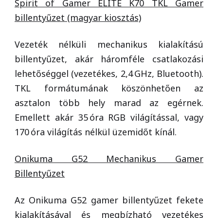
Spirit of Gamer ELITE K70 TKL Gamer
billentyűzet (magyar kiosztás)
Vezeték nélküli mechanikus kialakítású
billentyűzet, akár háromféle csatlakozási
lehetőséggel (vezetékes, 2,4 GHz, Bluetooth).
TKL formátumának köszönhetően az
asztalon több hely marad az egérnek.
Emellett akár 35 óra RGB világítással, vagy
170 óra világítás nélkül üzemidőt kínál.
Onikuma G52 Mechanikus Gamer
Billentyűzet
Az Onikuma G52 gamer billentyűzet fekete
kialakításával és megbízható vezetékes