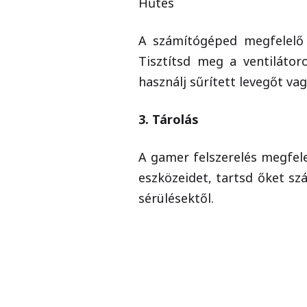
Hűtés
A számítógéped megfelelő 
Tisztítsd meg a ventilátor
használj sűrített levegőt va
3. Tárolás
A gamer felszerelés megfel
eszközeidet, tartsd őket s
sérülésektől.