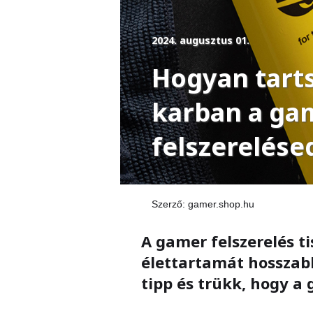
2024. augusztus 01.
Hogyan tarts
karban a ga
felszerelése
Szerző:
gamer.shop.hu
A gamer felszerelés t
élettartamát hosszabb
tipp és trükk, hogy a