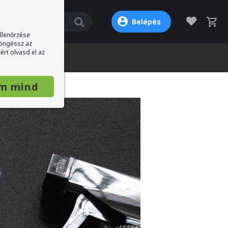
Belépés
ellenőrzése
böngéssz az
ért olvasd el az
m mind