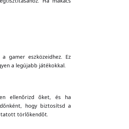
egtisztításához. Ha makacs
at a gamer eszközeidhez. Ez
gyen a legújabb játékokkal.
en ellenőrizd őket, és ha
időnként, hogy biztosítsd a
itatott törlőkendőt.