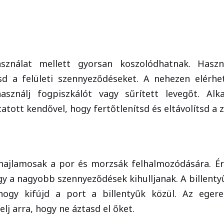
asználat mellett gyorsan koszolódhatnak. Haszn
tsd a felületi szennyeződéseket. A nehezen elérhe
sználj fogpiszkálót vagy sűrített levegőt. Al
itatott kendővel, hogy fertőtlenítsd és eltávolítsd a
 hajlamosak a por és morzsák felhalmozódására. Érd
ogy a nagyobb szennyeződések kihulljanak. A billent
 hogy kifújd a port a billentyűk közül. Az eger
elj arra, hogy ne áztasd el őket.