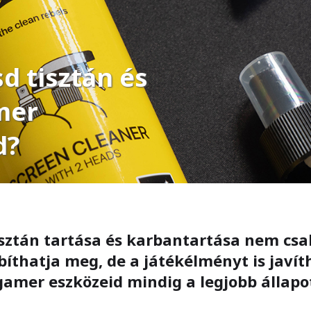
d tisztán és
mer
d?
isztán tartása és karbantartása nem cs
íthatja meg, de a játékélményt is javí
 gamer eszközeid mindig a legjobb állap