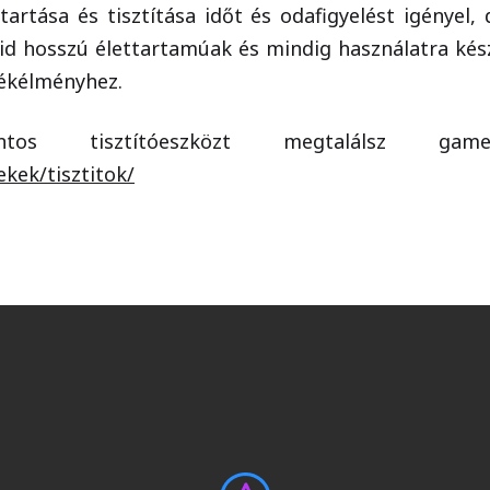
artása és tisztítása időt és odafigyelést igényel,
id hosszú élettartamúak és mindig használatra kés
tékélményhez.
os tisztítóeszközt megtalálsz gam
kek/tisztitok/