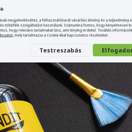
ok
nak megjelenítéséhez, a felhasználóbarát vásárlási élmény és a teljesítmény 
 és többféle szolgáltatást használunk. Számunkra fontos, hogy kényelmesen 
ontos, hogy releváns tartalmakat láss, ami tényleg érdekel. További információk
elésed?
tkozatot
, mely tartalmazza a Cookie-kkal kapcsolatos részleteket.
Testreszabás
Elfogado