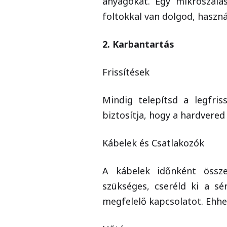
anyagokat. Egy mikroszála
foltokkal van dolgod, használ
2. Karbantartás
Frissítések
Mindig telepítsd a legfris
biztosítja, hogy a hardvered
Kábelek és Csatlakozók
A kábelek időnként össze
szükséges, cseréld ki a sé
megfelelő kapcsolatot. Ehhez