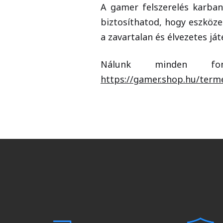
A gamer felszerelés karbant
biztosíthatod, hogy eszköze
a zavartalan és élvezetes já
Nálunk minden font
https://gamer.shop.hu/terme