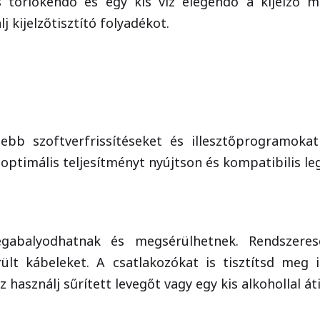
s törlőkendő és egy kis víz elegendő a kijelző m
j kijelzőtisztító folyadékot.
sebb szoftverfrissítéseket és illesztőprogramok
 optimális teljesítményt nyújtson és kompatibilis le
gabalyodhatnak és megsérülhetnek. Rendszeres
rült kábeleket. A csatlakozókat is tisztítsd meg 
 használj sűrített levegőt vagy egy kis alkohollal át