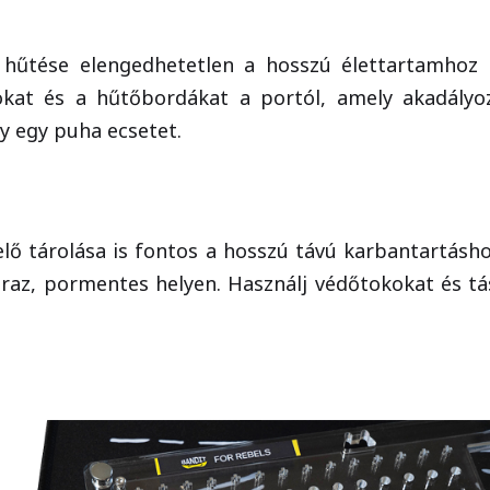
hűtése elengedhetetlen a hosszú élettartamhoz és
okat és a hűtőbordákat a portól, amely akadályo
gy egy puha ecsetet.
elő tárolása is fontos a hosszú távú karbantartásh
záraz, pormentes helyen. Használj védőtokokat és t