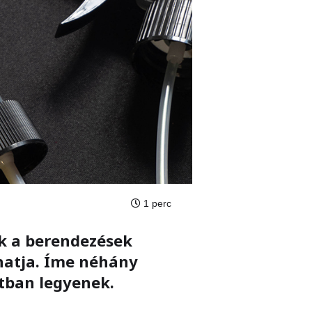
1 perc
ak a berendezések
thatja. Íme néhány
otban legyenek.