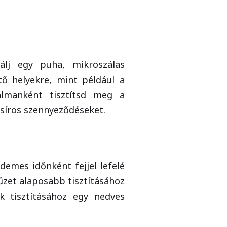
álj egy puha, mikroszálas
tő helyekre, mint például a
kalmanként tisztítsd meg a
 zsíros szennyeződéseket.
emes időnként fejjel lefelé
yűzet alaposabb tisztításához
ek tisztításához egy nedves