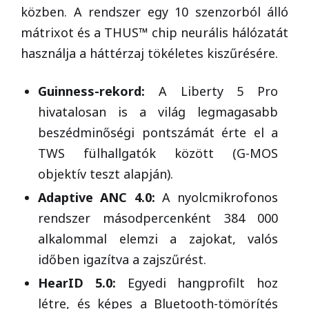
közben. A rendszer egy 10 szenzorból álló
mátrixot és a THUS™ chip neurális hálózatát
használja a háttérzaj tökéletes kiszűrésére.
Guinness-rekord:
A Liberty 5 Pro
hivatalosan is a világ legmagasabb
beszédminőségi pontszámát érte el a
TWS fülhallgatók között (G-MOS
objektív teszt alapján).
Adaptive ANC 4.0:
A nyolcmikrofonos
rendszer másodpercenként 384 000
alkalommal elemzi a zajokat, valós
időben igazítva a zajszűrést.
HearID 5.0:
Egyedi hangprofilt hoz
létre, és képes a Bluetooth-tömörítés