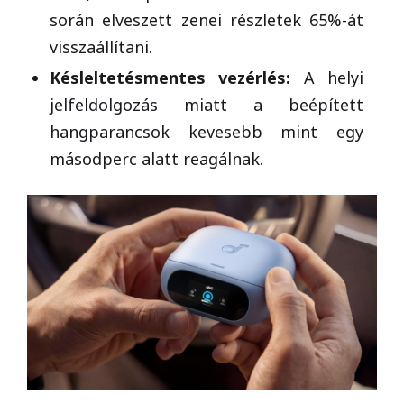
során elveszett zenei részletek 65%-át
visszaállítani.
Késleltetésmentes vezérlés:
A helyi
jelfeldolgozás miatt a beépített
hangparancsok kevesebb mint egy
másodperc alatt reagálnak.