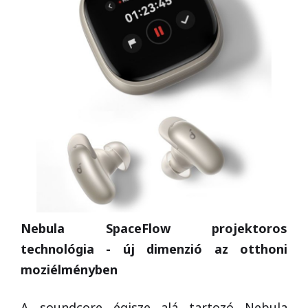
Nebula SpaceFlow projektoros
technológia - új dimenzió az otthoni
moziélményben
A soundcore égisze alá tartozó Nebula