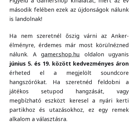
Figyeld a Gamershop kínálatát, mert az év
második felében ezek az újdonságok nálunk
is landolnak!
Ha nem szeretnél őszig várni az Anker-
élményre, érdemes már most körülnézned
nálunk. A
gamer.shop.hu
oldalon ugyanis
június 5. és 19. között kedvezményes áron
érheted el a megjelölt soundcore
hangszórókat. Ha szeretnéd feldobni a
játékos setupod hangzását, vagy
megbízható eszközt keresel a nyári kerti
partikhoz és utazásokhoz, ez egy remek
alkalom a választásra.