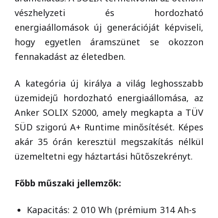
vészhelyzeti és hordozható
energiaállomások új generációját képviseli,
hogy egyetlen áramszünet se okozzon
fennakadást az életedben.
A kategória új királya a világ leghosszabb
üzemidejű hordozható energiaállomása, az
Anker SOLIX S2000, amely megkapta a TÜV
SÜD szigorú A+ Runtime minősítését. Képes
akár 35 órán keresztül megszakítás nélkül
üzemeltetni egy háztartási hűtőszekrényt.
Főbb műszaki jellemzők:
Kapacitás: 2 010 Wh (prémium 314 Ah-s