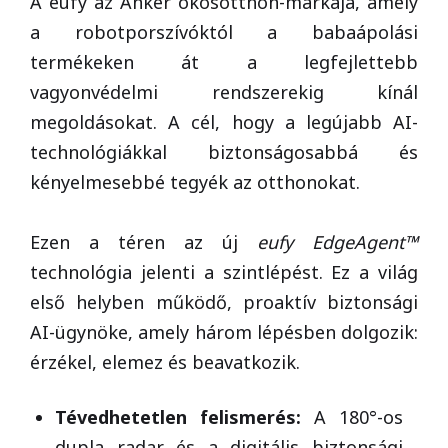
A eufy az Anker okosotthon-márkája, amely
a robotporszívóktól a babaápolási
termékeken át a legfejlettebb
vagyonvédelmi rendszerekig kínál
megoldásokat. A cél, hogy a legújabb AI-
technológiákkal biztonságosabbá és
kényelmesebbé tegyék az otthonokat.
Ezen a téren az új
eufy EdgeAgent™
technológia jelenti a szintlépést. Ez a világ
első helyben működő, proaktív biztonsági
AI-ügynöke, amely három lépésben dolgozik:
érzékel, elemez és beavatkozik.
Tévedhetetlen felismerés:
A 180°-os
dupla radar és a digitális biztonsági