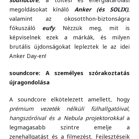
soundcore
, a töltési és energiatárolási
megoldásokat kínáló
Anker (és SOLIX)
,
valamint az okosotthon-biztonságra
fókuszáló
eufy
. Nézzük meg, mit is
képviselnek ezek a márkák, és milyen
brutális újdonságokat lepleztek le az idei
Anker Day-en!
soundcore: A személyes szórakoztatás
újragondolása
A soundcore elkötelezett amellett, hogy
prémium vezeték nélküli fülhallgatóival,
hangszóróival és a Nebula projektorokkal
a
legmagasabb szintre emelje a
zenehallgatást és a filmezést. Fejlesztéseik