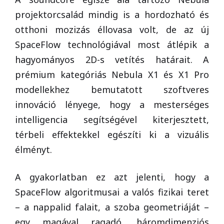
projektorcsalád mindig is a hordozható és
otthoni mozizás éllovasa volt, de az új
SpaceFlow technológiával most átlépik a
hagyományos 2D-s vetítés határait. A
prémium kategóriás Nebula X1 és X1 Pro
modellekhez bemutatott szoftveres
innováció lényege, hogy a mesterséges
intelligencia segítségével kiterjesztett,
térbeli effektekkel egészíti ki a vizuális
élményt.
A gyakorlatban ez azt jelenti, hogy a
SpaceFlow algoritmusai a valós fizikai teret
– a nappalid falait, a szoba geometriáját –
egy magával ragadó, háromdimenziós