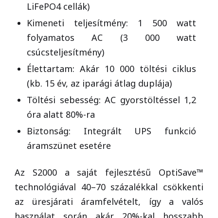
LiFePO4 cellák)
Kimeneti teljesítmény: 1 500 watt
folyamatos AC (3 000 watt
csúcsteljesítmény)
Élettartam: Akár 10 000 töltési ciklus
(kb. 15 év, az iparági átlag duplája)
Töltési sebesség: AC gyorstöltéssel 1,2
óra alatt 80%-ra
Biztonság: Integrált UPS funkció
áramszünet esetére
Az S2000 a saját fejlesztésű OptiSave™
technológiával 40–70 százalékkal csökkenti
az üresjárati áramfelvételt, így a valós
használat során akár 20%-kal hosszabb