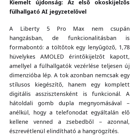
Kiemelt újdonság: Az első okoskijelzős
fülhallgató AI jegyzetelővel
A Liberty 5 Pro Max nem csupán
hangzásban, de funkcionalitásban is
formabontó: a töltőtok egy lenyűgöző, 1,78
hüvelykes AMOLED érintőkijelzőt kapott,
amellyel a fülhallgatók vezérlése teljesen új
dimenzióba lép. A tok azonban nemcsak egy
stílusos kiegészítő, hanem egy komplett
digitális asszisztensként is funkcionál. A
hátoldali gomb dupla megnyomásával –
anélkül, hogy a telefonodat egyáltalán elő
kellene venned a zsebedből – azonnal,
észrevétlenül elindítható a hangrögzítés.