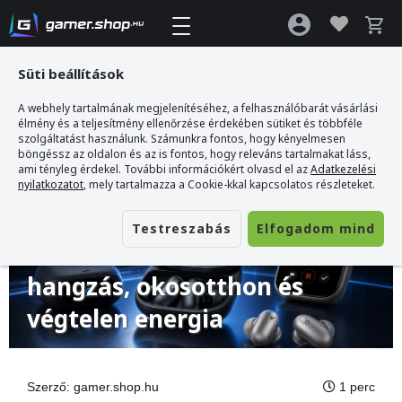
Süti beállítások
A webhely tartalmának megjelenítéséhez, a felhasználóbarát vásárlási
Gamer webshop
>
Blog
>
Ismerd meg az Anker ökoszisztémát: Prémium
élmény és a teljesítmény ellenőrzése érdekében sütiket és többféle
hangzás, okosotthon és végtelen energia
szolgáltatást használunk. Számunkra fontos, hogy kényelmesen
böngéssz az oldalon és az is fontos, hogy releváns tartalmakat láss,
ami tényleg érdekel. További információkért olvasd el az
Adatkezelési
nyilatkozatot
, mely tartalmazza a Cookie-kkal kapcsolatos részleteket.
2026. június 04.
Ismerd meg az Anker
Testreszabás
Elfogadom mind
ökoszisztémát: Prémium
hangzás, okosotthon és
végtelen energia
Szerző:
gamer.shop.hu
1 perc