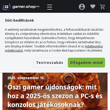
Süti beállítások
A webhely tartalmának megjelenítéséhez, a felhasználóbarát vásárlási
Gamer webshop
>
Blog
>
Őszi gamer újdonságok: mit hoz a 2025-ös szezon a
élmény és a teljesítmény ellenőrzése érdekében sütiket és többféle
PC-s és konzolos játékosoknak?
szolgáltatást használunk. Számunkra fontos, hogy kényelmesen
böngéssz az oldalon és az is fontos, hogy releváns tartalmakat láss,
ami tényleg érdekel. További információkért olvasd el az
Adatkezelési
nyilatkozatot
, mely tartalmazza a Cookie-kkal kapcsolatos részleteket.
Testreszabás
Elfogadom mind
2025. szeptember 15.
Őszi gamer újdonságok: mit
hoz a 2025-ös szezon a PC-s és
konzolos játékosoknak?