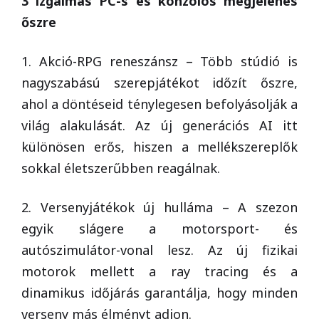
3 izgalmas PC-s és konzolos megjelenés
őszre
1. Akció-RPG reneszánsz – Több stúdió is
nagyszabású szerepjátékot időzít őszre,
ahol a döntéseid ténylegesen befolyásolják a
világ alakulását. Az új generációs AI itt
különösen erős, hiszen a mellékszereplők
sokkal életszerűbben reagálnak.
2. Versenyjátékok új hulláma – A szezon
egyik slágere a motorsport- és
autószimulátor-vonal lesz. Az új fizikai
motorok mellett a ray tracing és a
dinamikus időjárás garantálja, hogy minden
verseny más élményt adjon.