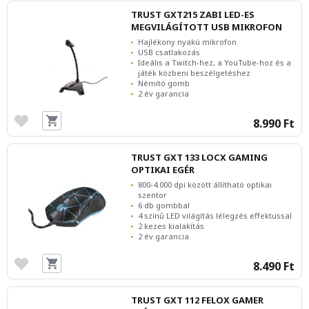
TRUST GXT215 ZABI LED-ES
MEGVILÁGÍTOTT USB MIKROFON
Hajlékony nyakú mikrofon
USB csatlakozás
Ideális a Twitch-hez, a YouTube-hoz és a
játék közbeni beszélgetéshez
Némító gomb
2 év garancia
8.990 Ft
TRUST GXT 133 LOCX GAMING
OPTIKAI EGÉR
800-4.000 dpi között állítható optikai
szentor
6 db gombbal
4 színű LED világítás lélegzés effektussal
2 kezes kialakítás
2 év garancia
8.490 Ft
TRUST GXT 112 FELOX GAMER