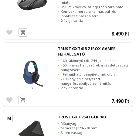
miatt
USB mikrovevő, az egérben tárolható
Kompakt méret, alkalmas bal- és
jobbkezes használatra
2 év garancia
8.490 Ft
TRUST GXT415 ZIROX GAMER
FEJHALLGATÓ
- Ultrakönnyű (kb. 244 g) kialakítás
- 50 mm-es hangszórók a részletgazdag
hangzásért
- Felhajtható, beépített mikrofon
- Fülkagylón elhelyezett
hangerőszabályzó és némítás
2 év garancia
7.490 Ft
TRUST GXT 754 EGÉRPAD
Műanyag
M méret (320x270 mm)
3 mm vastag