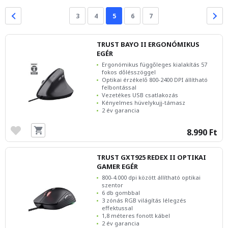
3
4
5
6
7
TRUST BAYO II ERGONÓMIKUS
EGÉR
Ergonómikus függőleges kialakítás 57
fokos dőlésszöggel
Optikai érzékelő 800-2400 DPI állítható
felbontással
Vezetékes USB csatlakozás
Kényelmes hüvelykujj-támasz
2 év garancia
8.990 Ft
TRUST GXT925 REDEX II OPTIKAI
GAMER EGÉR
800-4.000 dpi között állítható optikai
szentor
6 db gombbal
3 zónás RGB világítás lélegzés
effektussal
1,8 méteres fonott kábel
2 év garancia