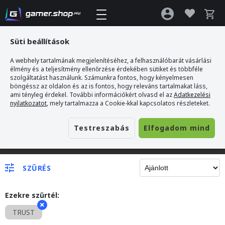
Süti beállítások
A webhely tartalmának megjelenítéséhez, a felhasználóbarát vásárlási
élmény és a teljesítmény ellenőrzése érdekében sütiket és többféle
szolgáltatást használunk. Számunkra fontos, hogy kényelmesen
böngéssz az oldalon és az is fontos, hogy releváns tartalmakat láss,
ami tényleg érdekel. További információkért olvasd el az
Adatkezelési
nyilatkozatot
, mely tartalmazza a Cookie-kkal kapcsolatos részleteket.
Testreszabás
Elfogadom mind
Gamer webshop
SZŰRÉS
Ezekre szűrtél:
TRUST