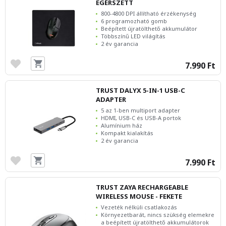
EGÉRSZETT
800-4800 DPI állítható érzékenység
6 programozható gomb
Beépített újratölthető akkumulátor
Többszínű LED világítás
2 év garancia
7.990 Ft
TRUST DALYX 5-IN-1 USB-C
ADAPTER
5 az 1-ben multiport adapter
HDMI, USB-C és USB-A portok
Alumínium ház
Kompakt kialakítás
2 év garancia
7.990 Ft
TRUST ZAYA RECHARGEABLE
WIRELESS MOUSE - FEKETE
Vezeték nélküli csatlakozás
Környezetbarát, nincs szükség elemekre
a beépített újratölthető akkumulátorok