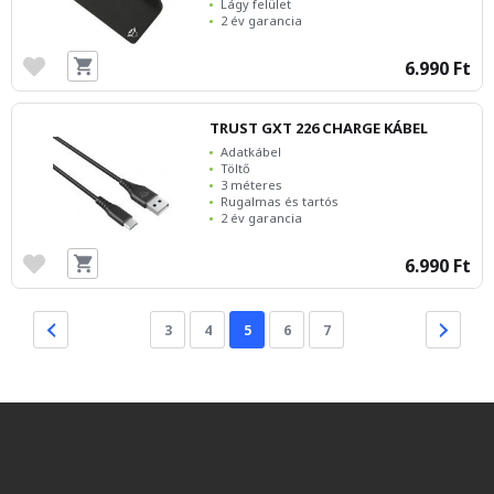
Lágy felület
2 év garancia
6.990 Ft
TRUST GXT 226 CHARGE KÁBEL
Adatkábel
Töltő
3 méteres
Rugalmas és tartós
2 év garancia
6.990 Ft
3
4
5
6
7