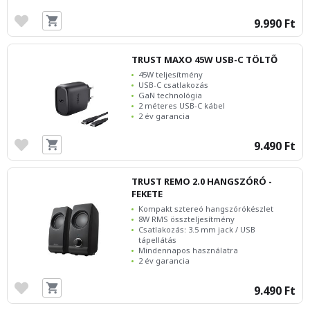
9.990 Ft
TRUST MAXO 45W USB-C TÖLTŐ
45W teljesítmény
USB-C csatlakozás
GaN technológia
2 méteres USB-C kábel
2 év garancia
9.490 Ft
TRUST REMO 2.0 HANGSZÓRÓ -
FEKETE
Kompakt sztereó hangszórókészlet
8W RMS összteljesítmény
Csatlakozás: 3.5 mm jack / USB
tápellátás
Mindennapos használatra
2 év garancia
9.490 Ft