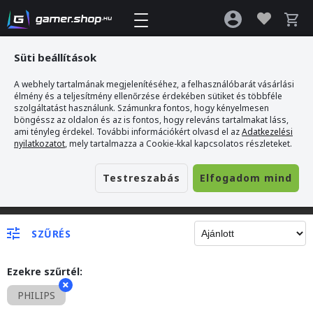
Süti beállítások
A webhely tartalmának megjelenítéséhez, a felhasználóbarát vásárlási
élmény és a teljesítmény ellenőrzése érdekében sütiket és többféle
szolgáltatást használunk. Számunkra fontos, hogy kényelmesen
böngéssz az oldalon és az is fontos, hogy releváns tartalmakat láss,
ami tényleg érdekel. További információkért olvasd el az
Adatkezelési
nyilatkozatot
, mely tartalmazza a Cookie-kkal kapcsolatos részleteket.
Testreszabás
Elfogadom mind
Gamer webshop
SZŰRÉS
Ezekre szűrtél:
PHILIPS