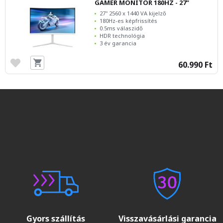
GAMER MONITOR 180HZ - 27"
27" 2560 x 1440 VA kijelző
180Hz-es képfrissítés
0.5ms válaszidő
HDR technológia
3 év garancia
60.990 Ft
Gyors szállítás
Visszavásárlási garancia