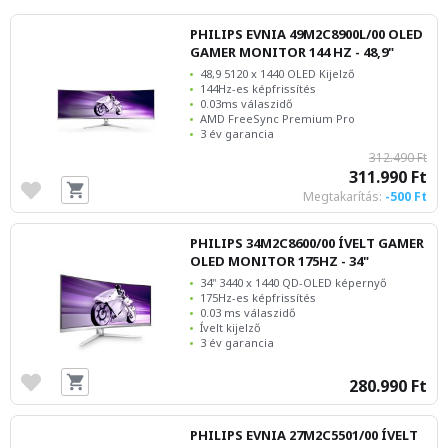
PHILIPS EVNIA 49M2C8900L/00 OLED
GAMER MONITOR 144 HZ - 48,9"
48,9 5120 x 1440 OLED Kijelző
144Hz-es képfrissítés
0.03ms válaszidő
AMD FreeSync Premium Pro
3 év garancia
312.490 Ft
311.990 Ft
Megtakarítás:
-500 Ft
PHILIPS 34M2C8600/00 ÍVELT GAMER
OLED MONITOR 175HZ - 34"
34" 3440 x 1440 QD-OLED képernyő
175Hz-es képfrissítés
0.03 ms válaszidő
Ívelt kijelző
3 év garancia
280.990 Ft
PHILIPS EVNIA 27M2C5501/00 ÍVELT