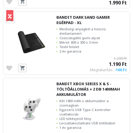
1.990 Ft
BANDIT DARK SAND GAMER
EGÉRPAD - XL
Minőségi anyagból a hosszú
élettartamért
Csúszásgátló gumi aljzat
Méret: 800 x 300 x 3 mm
Textil felület
2 év garancia
1.290 Ft
1.190 Ft
Megtakarítás:
-100 Ft
BANDIT XBOX SERIES X & S -
TÖLTŐÁLLOMÁS + 2 DB 1400MAH
AKKUMULÁTOR
Két 1400 mAh-s akkumulátor a
csomagban
Egyszerű USB Type-C kontroller
csatlakozás
LED töltésjelző fény
Lecsatlakoztatható USB töltőkábel
1 év garancia