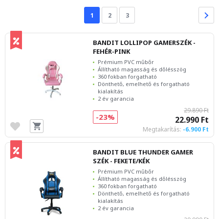
1
2
3
BANDIT LOLLIPOP GAMERSZÉK -
FEHÉR-PINK
Prémium PVC műbőr
Állítható magasság és dőlésszög
360 fokban forgatható
Dönthető, emelhető és forgatható
kialakítás
2 év garancia
29.890 Ft
-23%
22.990 Ft
Megtakarítás:
-6.900 Ft
BANDIT BLUE THUNDER GAMER
SZÉK - FEKETE/KÉK
Prémium PVC műbőr
Állítható magasság és dőlésszög
360 fokban forgatható
Dönthető, emelhető és forgatható
kialakítás
2 év garancia