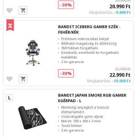
29.990 Ft
-30%
20.990 Ft
Megtakarítás:
-9.000 Ft
BANDIT ICEBERG GAMER SZÉK -
FEHÉR/KÉK
Prémium mikroszálas kárpit
Állítható magasság és dőlésszög
360 fokban forgatható
Dönthető, emelhető és forgatható
kialakítás
2 év garancia
32.990 Ft
-30%
22.990 Ft
Megtakarítás:
-10.000 Ft
BANDIT JAPAN SMOKE RGB GAMER
EGÉRPAD - L
Minőségi anyagból a hosszú
élettartamért
Csúszásgátló gumi aljzat
Méret: 700 x 300 x 3 mm
Textil felület
2 év garancia