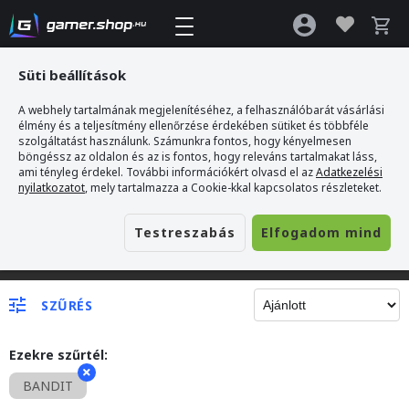
Süti beállítások
A webhely tartalmának megjelenítéséhez, a felhasználóbarát vásárlási
élmény és a teljesítmény ellenőrzése érdekében sütiket és többféle
szolgáltatást használunk. Számunkra fontos, hogy kényelmesen
böngéssz az oldalon és az is fontos, hogy releváns tartalmakat láss,
ami tényleg érdekel. További információkért olvasd el az
Adatkezelési
nyilatkozatot
, mely tartalmazza a Cookie-kkal kapcsolatos részleteket.
Testreszabás
Elfogadom mind
Gamer webshop
SZŰRÉS
Ezekre szűrtél:
BANDIT