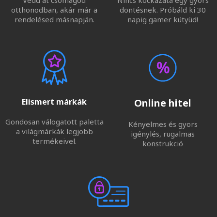
Vedd át csomagod
Nincs kockázata egy gyors
otthonodban, akár már a
döntésnek. Próbáld ki 30
rendelésed másnapján.
napig gamer kütyüd!
Elismert márkák
Online hitel
Gondosan válogatott paletta
Kényelmes és gyors
a világmárkák legjobb
igénylés, rugalmas
termékeivel.
konstrukció