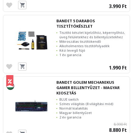
3.990 Ft
BANDIT 5 DARABOS
TISZTÍTÓKÉSZLET
Tisztító készlet kijelzőhöz, képernyőhöz,
üveg felületekhez és billentyűzetekhez
Mikroszálas tisztítókendő
Alkoholmentes tisztítófolyadék
Kézi levegő fújó
1 év garancia
1.990 Ft
BANDIT GOLEM MECHANIKUS
GAMER BILLENTYŰZET - MAGYAR
KIOSZTÁS
BLUE switch
Színes világítás (8 világítási mód)
Normál kialakítás
Magyar billentyűzet
2 év garancia
8.990 Ft
8.880 Ft