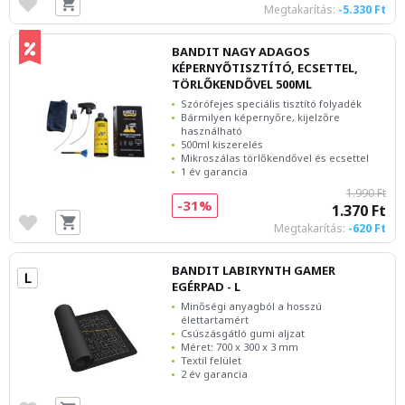
Megtakarítás:
-5.330 Ft
BANDIT NAGY ADAGOS
KÉPERNYŐTISZTÍTÓ, ECSETTEL,
TÖRLŐKENDŐVEL 500ML
Szórófejes speciális tisztító folyadék
Bármilyen képernyőre, kijelzőre
használható
500ml kiszerelés
Mikroszálas törlőkendővel és ecsettel
1 év garancia
1.990 Ft
-31%
1.370 Ft
Megtakarítás:
-620 Ft
BANDIT LABIRYNTH GAMER
EGÉRPAD - L
Minőségi anyagból a hosszú
élettartamért
Csúszásgátló gumi aljzat
Méret: 700 x 300 x 3 mm
Textil felület
2 év garancia