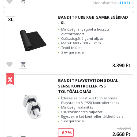
Megtakarítás:
-110 Ft
BANDIT PURE RGB GAMER EGÉRPAD
- XL
Minőségi anyagból a hosszú
élettartamért
Csúszásgátló gumi aljzat
Méret: 800 x 300 x 3 mm
Textil felület
2 év garancia
3.390 Ft
BANDIT PLAYSTATION 5 DUAL
SENSE KONTROLLER PS5
TÖLTŐÁLLOMÁS
Ízléses és praktikus töltő állomás
Playstation 5 (PS5) kontrollerekhez
Minőségi kialakítás
Csúszásmentes talpazat
Egyszerre két kontroller tölthető vele
1 év garancia
7.990 Ft
-67%
2.660 Ft