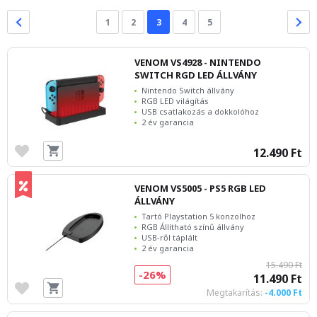
1
2
3
4
5
VENOM VS4928 - NINTENDO
SWITCH RGD LED ÁLLVÁNY
Nintendo Switch állvány
RGB LED világítás
USB csatlakozás a dokkolóhoz
2 év garancia
12.490 Ft
VENOM VS5005 - PS5 RGB LED
ÁLLVÁNY
Tartó Playstation 5 konzolhoz
RGB Állítható színű állvány
USB-ről táplált
2 év garancia
15.490 Ft
-26%
11.490 Ft
Megtakarítás:
-4.000 Ft