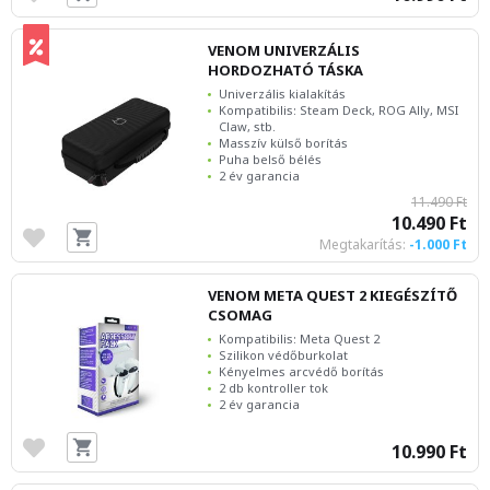
VENOM UNIVERZÁLIS
HORDOZHATÓ TÁSKA
Univerzális kialakítás
Kompatibilis: Steam Deck, ROG Ally, MSI
Claw, stb.
Masszív külső borítás
Puha belső bélés
2 év garancia
11.490 Ft
10.490 Ft
Megtakarítás:
-1.000 Ft
VENOM META QUEST 2 KIEGÉSZÍTŐ
CSOMAG
Kompatibilis: Meta Quest 2
Szilikon védőburkolat
Kényelmes arcvédő borítás
2 db kontroller tok
2 év garancia
10.990 Ft