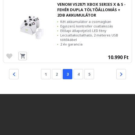
VENOM VS2871 XBOX SERIES X & S -
FEHÉR DUPLA TÖLTŐÁLLOMÁS +
2DB AKKUMULÁTOR
Két akkumulátor a csomagban
Egyszerű kontroller csatlakozás
Előlapi állapotjelző LED fény
Lecsatlakoztatható, 2 méteres USB
töltőkábel
2 év garancia
10.990 Ft
1
2
3
4
5