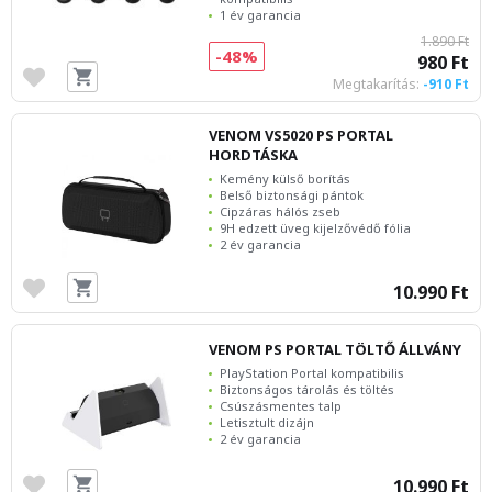
1 év garancia
1.890 Ft
-48%
980 Ft
Megtakarítás:
-910 Ft
VENOM VS5020 PS PORTAL
HORDTÁSKA
Kemény külső borítás
Belső biztonsági pántok
Cipzáras hálós zseb
9H edzett üveg kijelzővédő fólia
2 év garancia
10.990 Ft
VENOM PS PORTAL TÖLTŐ ÁLLVÁNY
PlayStation Portal kompatibilis
Biztonságos tárolás és töltés
Csúszásmentes talp
Letisztult dizájn
2 év garancia
10.990 Ft