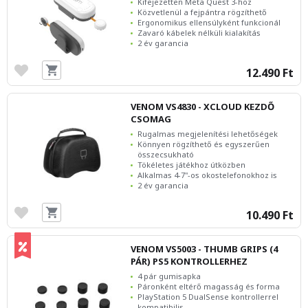
Kifejezetten Meta Quest 3-hoz
Közvetlenül a fejpántra rögzíthető
Ergonomikus ellensúlyként funkcionál
Zavaró kábelek nélküli kialakítás
2 év garancia
12.490 Ft
VENOM VS4830 - XCLOUD KEZDŐ
CSOMAG
Rugalmas megjelenítési lehetőségek
Könnyen rögzíthető és egyszerűen
összecsukható
Tökéletes játékhoz útközben
Alkalmas 4-7"-os okostelefonokhoz is
2 év garancia
10.490 Ft
VENOM VS5003 - THUMB GRIPS (4
PÁR) PS5 KONTROLLERHEZ
4 pár gumisapka
Páronként eltérő magasság és forma
PlayStation 5 DualSense kontrollerrel
kompatibilis