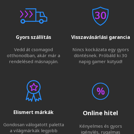
Gyors szállítás
Visszavásárlási garancia
Vedd át csomagod
Nincs kockázata egy gyors
otthonodban, akár már a
döntésnek. Próbáld ki 30
rendelésed másnapján.
napig gamer kütyüd!
Elismert márkák
Online hitel
Gondosan válogatott paletta
Kényelmes és gyors
a világmárkák legjobb
igénylés, rugalmas