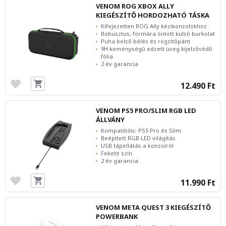
VENOM ROG XBOX ALLY
KIEGÉSZÍTŐ HORDOZHATÓ TÁSKA
Kifejezetten ROG Ally kézikonzolokhoz
Robusztus, formára öntött külső burkolat
Puha belső bélés és rögzítőpánt
9H keménységű edzett üveg kijelzővédő
fólia
2 év garancia
12.490 Ft
VENOM PS5 PRO/SLIM RGB LED
ÁLLVÁNY
Kompatibilis: PS5 Pro és Slim
Beépített RGB LED világítás
USB tápellátás a konzolról
Fekete szín
2 év garancia
11.990 Ft
VENOM META QUEST 3 KIEGÉSZÍTŐ
POWERBANK