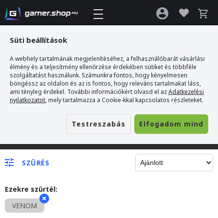
Süti beállítások
A webhely tartalmának megjelenítéséhez, a felhasználóbarát vásárlási
élmény és a teljesítmény ellenőrzése érdekében sütiket és többféle
szolgáltatást használunk. Számunkra fontos, hogy kényelmesen
böngéssz az oldalon és az is fontos, hogy releváns tartalmakat láss,
ami tényleg érdekel. További információkért olvasd el az
Adatkezelési
nyilatkozatot
, mely tartalmazza a Cookie-kkal kapcsolatos részleteket.
Testreszabás
Elfogadom mind
Gamer webshop
SZŰRÉS
Ezekre szűrtél:
VENOM