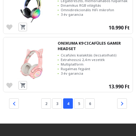
Légáteresztő, memóriahabos fülpárnák
Dinamikus RGB világítás
Omnidirekcionális HiFi mikrofon
3 év garancia
10.990 Ft
ONIKUMA K9 CICAFÜLES GAMER
HEADSET
Cicafüles kialakítás (lecsatolható)
Extrahosszú 2,4 m vezeték
Multiplatform
Rugalmas fejpánt
3 év garancia
13.990 Ft
2
3
4
5
6