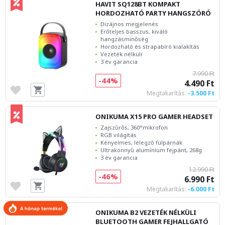
HAVIT SQ128BT KOMPAKT
HORDOZHATÓ PARTY HANGSZÓRÓ
Dizájnos megjelenés
Erőteljes basszus, kiváló
hangzásminőség
Hordozható és strapabíró kialakítás
Vezeték nélküli
3 év garancia
7.990 Ft
-44%
4.490 Ft
Megtakarítás:
-3.500 Ft
ONIKUMA X15 PRO GAMER HEADSET
Zajszűrős, 360°mikrofon
RGB világítás
Kényelmes, lélegző fülpárnák
Ultrakönnyű alumínium fejpánt, 268g
3 év garancia
12.990 Ft
-46%
6.990 Ft
Megtakarítás:
-6.000 Ft
ONIKUMA B2 VEZETÉK NÉLKÜLI
BLUETOOTH GAMER FEJHALLGATÓ