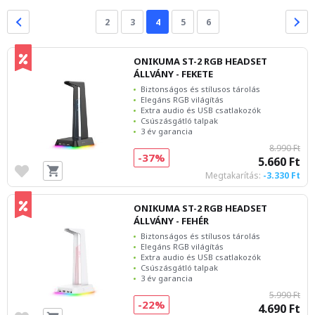
2
3
4
5
6
ONIKUMA ST-2 RGB HEADSET
ÁLLVÁNY - FEKETE
Biztonságos és stílusos tárolás
Elegáns RGB világítás
Extra audio és USB csatlakozók
Csúszásgátló talpak
3 év garancia
8.990 Ft
-37%
5.660 Ft
Megtakarítás:
-3.330 Ft
ONIKUMA ST-2 RGB HEADSET
ÁLLVÁNY - FEHÉR
Biztonságos és stílusos tárolás
Elegáns RGB világítás
Extra audio és USB csatlakozók
Csúszásgátló talpak
3 év garancia
5.990 Ft
-22%
4.690 Ft