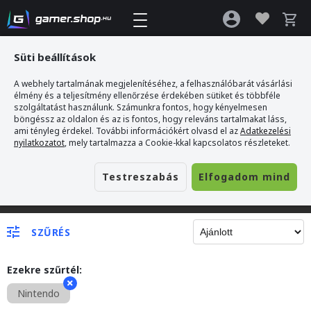
Süti beállítások
A webhely tartalmának megjelenítéséhez, a felhasználóbarát vásárlási
élmény és a teljesítmény ellenőrzése érdekében sütiket és többféle
szolgáltatást használunk. Számunkra fontos, hogy kényelmesen
böngéssz az oldalon és az is fontos, hogy releváns tartalmakat láss,
ami tényleg érdekel. További információkért olvasd el az
Adatkezelési
nyilatkozatot
, mely tartalmazza a Cookie-kkal kapcsolatos részleteket.
Testreszabás
Elfogadom mind
Gamer webshop
SZŰRÉS
Ezekre szűrtél:
Nintendo