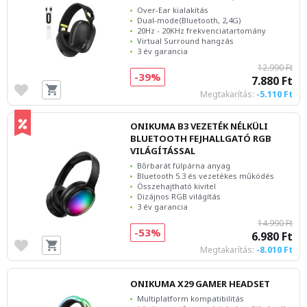
Over-Ear kialakítás
Dual-mode(Bluetooth, 2,4G)
20Hz - 20KHz frekvenciatartomány
Virtual Surround hangzás
3 év garancia
12.990 Ft
-39%
7.880 Ft
Megtakarítás:
-5.110 Ft
ONIKUMA B3 VEZETÉK NÉLKÜLI
BLUETOOTH FEJHALLGATÓ RGB
VILÁGÍTÁSSAL
Bőrbarát fülpárna anyag
Bluetooth 5.3 és vezetékes működés
Összehajtható kivitel
Dizájnos RGB világítás
3 év garancia
14.990 Ft
-53%
6.980 Ft
Megtakarítás:
-8.010 Ft
ONIKUMA X29 GAMER HEADSET
Multiplatform kompatibilitás