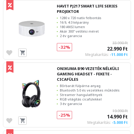
HAVIT PJ217 SMART LIFE SERIES
PROJEKTOR
1280 x 720 natív felbontás
16:9, 4:3 képarány
180 ANSI lumen
Akár 300" vetítési méret
2 év garancia
33.990 Ft
-32%
22.990 Ft
Megtakarítás:
-11.000 Ft
ONIKUMA B90 VEZETÉK NÉLKÜLI
GAMING HEADSET - FEKETE -
CICAFÜLES
Bőrbarát fülpárna anyag
Bluetooth 5.0 és vezetékes működés
Streamer hangulatfények
RGB világítás cicafülekkel
3 év garancia
19.990 Ft
-25%
14.990 Ft
Megtakarítás:
-5.000 Ft