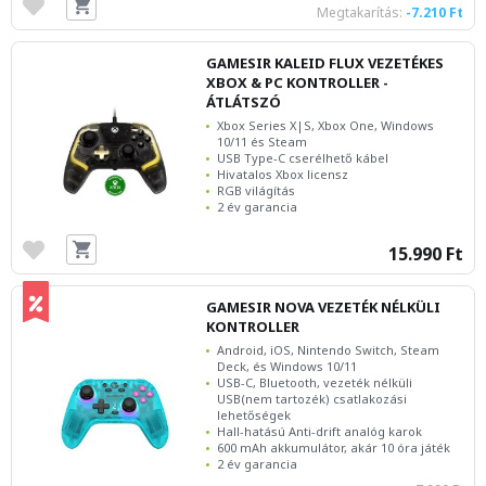
Megtakarítás:
-7.210 Ft
GAMESIR KALEID FLUX VEZETÉKES
XBOX & PC KONTROLLER -
ÁTLÁTSZÓ
Xbox Series X|S, Xbox One, Windows
10/11 és Steam
USB Type-C cserélhető kábel
Hivatalos Xbox licensz
RGB világítás
2 év garancia
15.990 Ft
GAMESIR NOVA VEZETÉK NÉLKÜLI
KONTROLLER
Android, iOS, Nintendo Switch, Steam
Deck, és Windows 10/11
USB-C, Bluetooth, vezeték nélküli
USB(nem tartozék) csatlakozási
lehetőségek
Hall-hatású Anti-drift analóg karok
600 mAh akkumulátor, akár 10 óra játék
2 év garancia