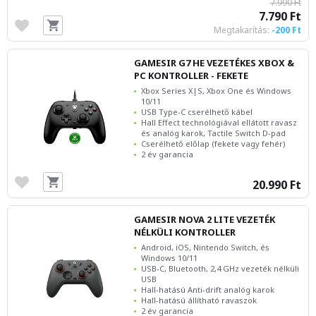
7.990 Ft
7.790 Ft
Megtakarítás:
-200 Ft
GAMESIR G7 HE VEZETÉKES XBOX &
PC KONTROLLER - FEKETE
Xbox Series X|S, Xbox One és Windows
10/11
USB Type-C cserélhető kábel
Hall Effect technológiával ellátott ravasz
és analóg karok, Tactile Switch D-pad
Cserélhető előlap (fekete vagy fehér)
2 év garancia
20.990 Ft
GAMESIR NOVA 2 LITE VEZETÉK
NÉLKÜLI KONTROLLER
Android, iOS, Nintendo Switch, és
Windows 10/11
USB-C, Bluetooth, 2,4 GHz vezeték nélküli
USB
Hall-hatású Anti-drift analóg karok
Hall-hatású állítható ravaszok
2 év garancia