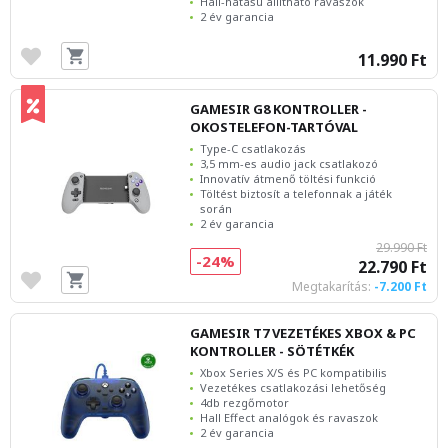
Hall-hatású állítható ravaszok
2 év garancia
11.990 Ft
GAMESIR G8 KONTROLLER -
OKOSTELEFON-TARTÓVAL
Type-C csatlakozás
3,5 mm-es audio jack csatlakozó
Innovatív átmenő töltési funkció
Töltést biztosít a telefonnak a játék
során
2 év garancia
29.990 Ft
-24%
22.790 Ft
Megtakarítás:
-7.200 Ft
GAMESIR T7 VEZETÉKES XBOX & PC
KONTROLLER - SÖTÉTKÉK
Xbox Series X/S és PC kompatibilis
Vezetékes csatlakozási lehetőség
4db rezgőmotor
Hall Effect analógok és ravaszok
2 év garancia