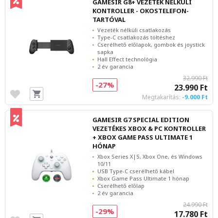
GAMESIR G8+ VEZETÉK NÉLKÜLI
KONTROLLER - OKOSTELEFON-
TARTÓVAL
Vezeték nélküli csatlakozás
Type-C csatlakozás töltéshez
Cserélhető előlapok, gombok és joystick
sapka
Hall Effect technológia
2 év garancia
32.990 Ft
-27%
23.990 Ft
Megtakarítás:
-9.000 Ft
GAMESIR G7 SPECIAL EDITION
VEZETÉKES XBOX & PC KONTROLLER
+ XBOX GAME PASS ULTIMATE 1
HÓNAP
Xbox Series X|S, Xbox One, és Windows
10/11
USB Type-C cserélhető kábel
Xbox Game Pass Ultimate 1 hónap
Cserélhető előlap
2 év garancia
24.990 Ft
-29%
17.780 Ft