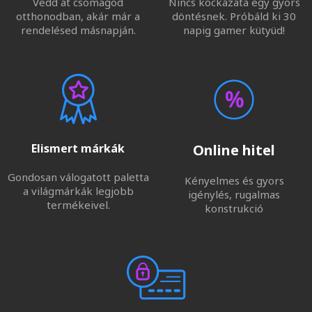
Vedd át csomagod
Nincs kockázata egy gyors
otthonodban, akár már a
döntésnek. Próbáld ki 30
rendelésed másnapján.
napig gamer kütyüd!
Elismert márkák
Online hitel
Gondosan válogatott paletta
Kényelmes és gyors
a világmárkák legjobb
igénylés, rugalmas
termékeivel.
konstrukció