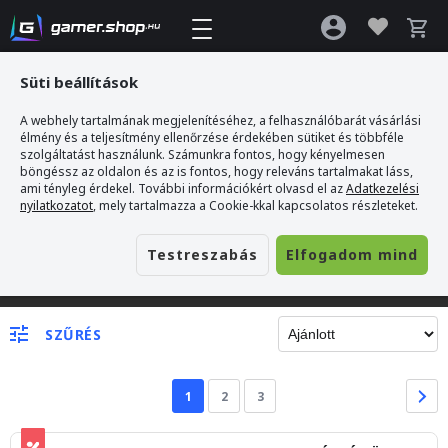
Süti beállítások
A webhely tartalmának megjelenítéséhez, a felhasználóbarát vásárlási
élmény és a teljesítmény ellenőrzése érdekében sütiket és többféle
szolgáltatást használunk. Számunkra fontos, hogy kényelmesen
böngéssz az oldalon és az is fontos, hogy releváns tartalmakat láss,
ami tényleg érdekel. További információkért olvasd el az
Adatkezelési
nyilatkozatot
, mely tartalmazza a Cookie-kkal kapcsolatos részleteket.
Testreszabás
Elfogadom mind
Gamer webshop
SZŰRÉS
1
2
3