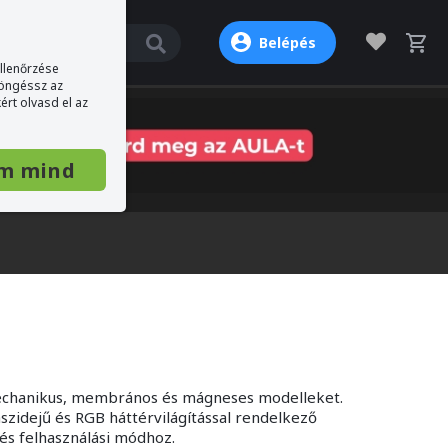
Belépés
ellenőrzése
böngéssz az
ért olvasd el az
m mind
mechanikus, membrános és mágneses modelleket.
szidejű és RGB háttérvilágítással rendelkező
 és felhasználási módhoz.