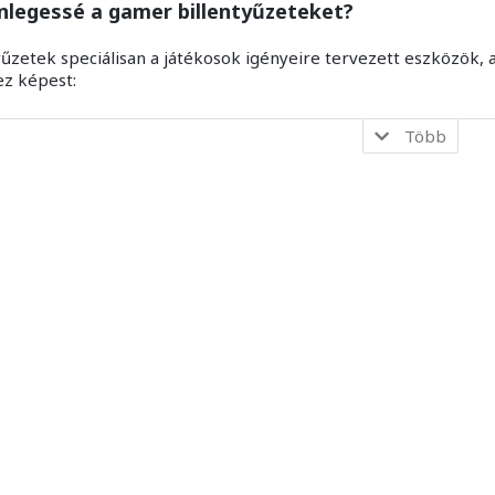
önlegessé a gamer billentyűzeteket?
yűzetek speciálisan a játékosok igényeire tervezett eszközö
ez képest:
Több