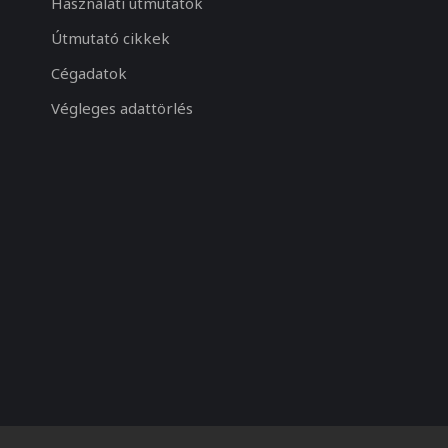
Használati útmutatók
Útmutató cikkek
Cégadatok
Végleges adattörlés