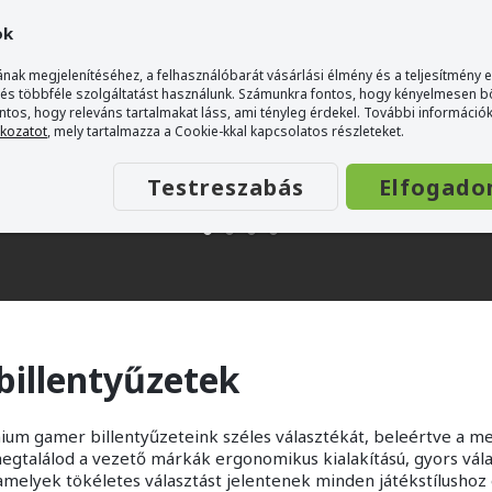
ok
nak megjelenítéséhez, a felhasználóbarát vásárlási élmény és a teljesítmény 
 és többféle szolgáltatást használunk. Számunkra fontos, hogy kényelmesen 
ontos, hogy releváns tartalmakat láss, ami tényleg érdekel. További információk
tkozatot
, mely tartalmazza a Cookie-kkal kapcsolatos részleteket.
Testreszabás
Elfogado
illentyűzetek
ium gamer billentyűzeteink széles választékát, beleértve a 
gtalálod a vezető márkák ergonomikus kialakítású, gyors vála
 amelyek tökéletes választást jelentenek minden játékstílushoz