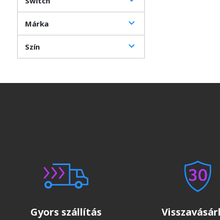
Switch
Márka
Szín
Gyors szállítás
Visszavásárl