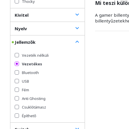
Thocky
Mi teszi kül
Kivitel
A gamer billent
billentyűzetekh
Nyelv
Jellemzők
Vezeték nélküli
Vezetékes
Bluetooth
USB
Fém
Anti Ghosting
Csuklótámasz
Építhető