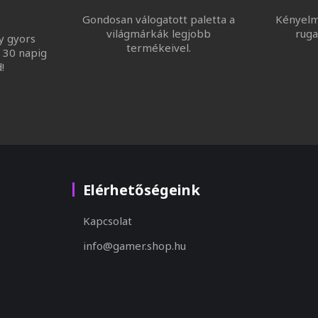
Gondosan válogatott paletta a
Kényelme
világmárkák legjobb
ruga
y gyors
termékeivel.
 30 napig
!
Elérhetőségeink
Kapcsolat
info@gamer.shop.hu