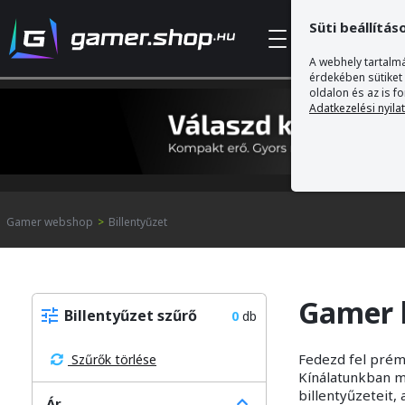
Süti beállítás
Kategóriák
A webhely tartalmá
érdekében sütiket
oldalon és az is f
Adatkezelési nyila
Gamer webshop
>
Billentyűzet
Gamer b
Billentyűzet szűrő
0
db
Fedezd fel prém
Szűrők törlése
Kínálatunkban me
billentyűzeteit,
Ár