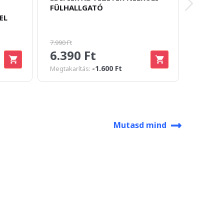
FÜLHALLGATÓ
NÉLKÜL
EL
DOKKO
7.990 Ft
6.390 Ft
18.9
-1.600 Ft
Megtakarítás:
Mutasd mind