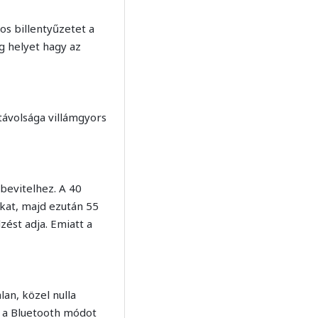
s billentyűzetet a
 helyet hagy az
távolsága villámgyors
bevitelhez. A 40
kat, majd ezután 55
ést adja. Emiatt a
an, közel nulla
a a Bluetooth módot