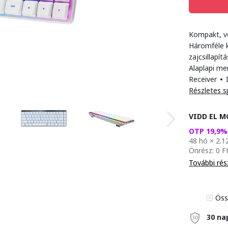
Kompakt, 
Háromféle 
zajcsillapít
Alaplapi m
Receiver
•
I
Részletes s
VIDD EL M
OTP 19,9
48 hó × 2.1
Önrész: 0 F
További rés
Öss
30 na