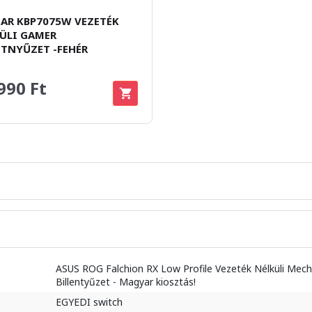
AR KBP7075W VEZETÉK
ÜLI GAMER
ETNYŰZET -FEHÉR
990 Ft
ASUS ROG Falchion RX Low Profile Vezeték Nélküli Mec
Billentyűzet - Magyar kiosztás!
EGYEDI switch