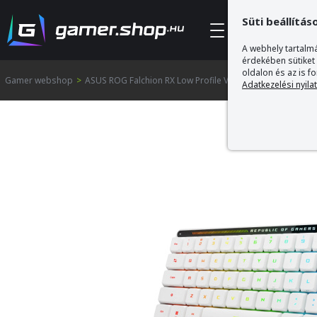
Süti beállítás
Kategóriák
A webhely tartalmá
érdekében sütiket
oldalon és az is f
Gamer webshop
>
ASUS ROG Falchion RX Low Profile Vezeték Nélküli Mechan
Adatkezelési nyila