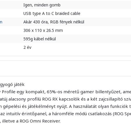
Igen, minden gomb
USB type A to C braided cable
am
Akár 430 óra, RGB fények nélkül
306 x 110 x 26.5 mm
595g kábel nélkül
2 év
agyogó játék
 Profile egy kompakt, 65%-os méretű gamer billentyűzet, amely 
túj alacsony profilú ROG RX kapcsolók és a két zajcsillapító szi
n gépelési és játékélményt nyújt. A használatát olyan funkciók
z intuitív érintőpanel, a háromféle módú csatlakozás (ROG 
, illetve a ROG Omni Receiver.