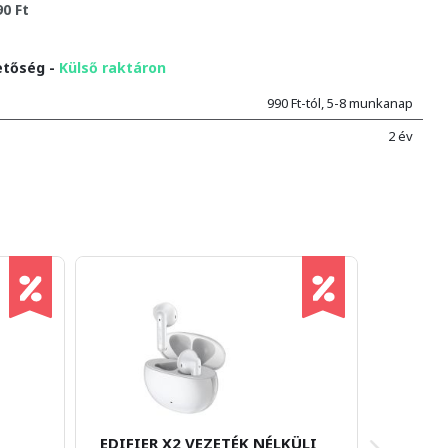
90 Ft
etőség -
Külső raktáron
990 Ft-tól, 5-8 munkanap
2 év
EDIFIER X2 VEZETÉK NÉLKÜLI
GAMESI