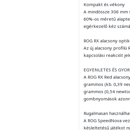
Kompakt és vékony
A mindössze 306 mm sz
60%-os méretű alapter
egérkezelő kéz számá
ROG RX alacsony optik
Az új alacsony profil
kapcsolási reakciót jel
EGYENLETES ÉS GYOR
A ROG RX Red alacsony
grammos (kb. 0,39 ne
grammos (0,54 newtonos
gombnyomások azonnali
Rugalmasan használha
A ROG SpeedNova vezeté
késleltetésű játékot 