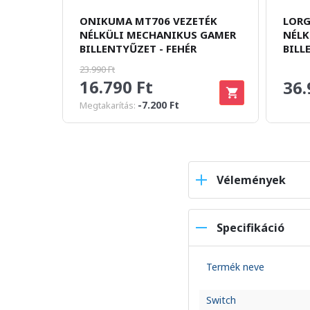
ONIKUMA MT706 VEZETÉK
LORG
NÉLKÜLI MECHANIKUS GAMER
NÉLK
BILLENTYŰZET - FEHÉR
BILL
23.990 Ft
16.790 Ft
36.
-7.200 Ft
Megtakarítás:
Vélemények
Specifikáció
Termék neve
Switch