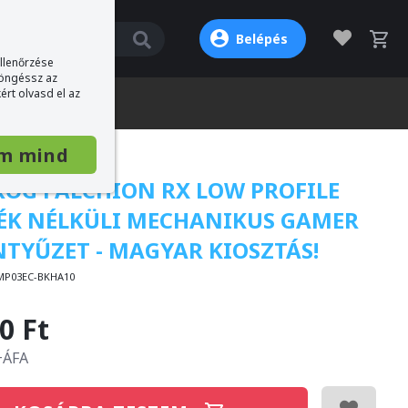
Belépés
ellenőrzése
böngéssz az
ért olvasd el az
m mind
ROG FALCHION RX LOW PROFILE
ÉK NÉLKÜLI MECHANIKUS GAMER
NTYŰZET - MAGYAR KIOSZTÁS!
MP03EC-BKHA10
0 Ft
 +ÁFA