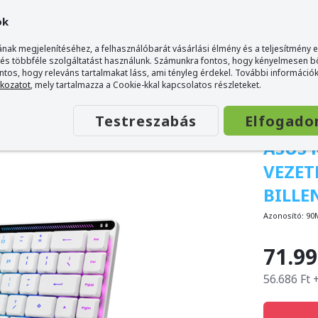
ok
nak megjelenítéséhez, a felhasználóbarát vásárlási élmény és a teljesítmény 
 és többféle szolgáltatást használunk. Számunkra fontos, hogy kényelmesen 
ontos, hogy releváns tartalmakat láss, ami tényleg érdekel. További információk
ikus Gamer Billentyűzet - Magyar kiosztás!
tkozatot
, mely tartalmazza a Cookie-kkal kapcsolatos részleteket.
Testreszabás
Elfogado
ASUS 
VEZET
BILLE
Azonosító:
90
71.99
56.686 Ft