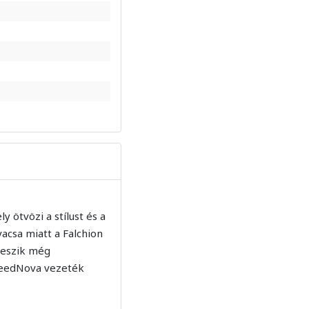
ötvözi a stílust és a
vacsa miatt a Falchion
 teszik még
SpeedNova vezeték