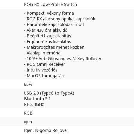
ROG RX Low-Profile Switch
- Kompakt, vékony forma
- ROG RX alacsony optikai kapcsolók
- Háromféle kapcsolódási mód
- Akár 430 óra akkuidő
- Beépített zajcsillapítás
- Ergonomikus kialakítás
- Makrorögzítés menet közben
- Alaplapi memória
- 100% Anti-Ghosting és N-Key Rollover
- ROG Omni Receiver
- Intuitív vezérlés
- MacOS támogatás
65%
USB 2.0 (TypeC to TypeA)
Bluetooth 5.1
RF 2.4GHz
RGB
igen
Igen, N-gomb Rollover