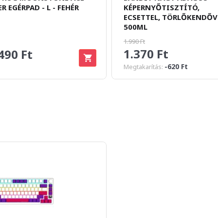
R EGÉRPAD - L - FEHÉR
KÉPERNYŐTISZTÍTÓ,
ECSETTEL, TÖRLŐKENDŐV
500ML
1.990 Ft
1.370 Ft
490 Ft
-620 Ft
Megtakarítás: