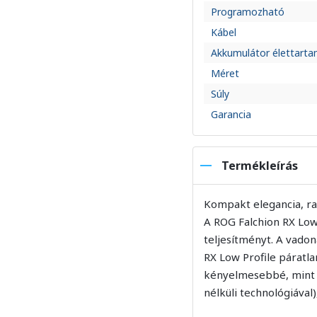
Programozható
Kábel
Akkumulátor élettart
Méret
Súly
Garancia
Termékleírás
Kompakt elegancia, r
A ROG Falchion RX Low
teljesítményt. A vadona
RX Low Profile páratla
kényelmesebbé, mint a
nélküli technológiával)