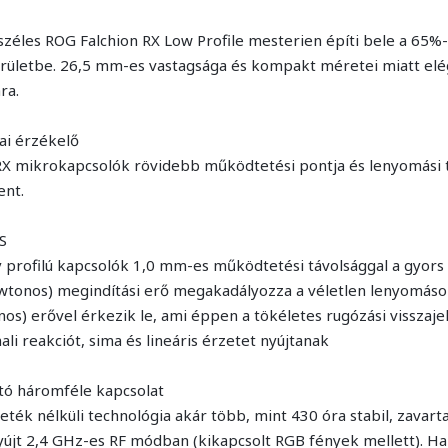
éles ROG Falchion RX Low Profile mesterien építi bele a 65%-o
ületbe. 26,5 mm-es vastagsága és kompakt méretei miatt elég
ra.
ai érzékelő
ú RX mikrokapcsolók rövidebb működtetési pontja és lenyomási 
ent.
S
 profilú kapcsolók 1,0 mm-es működtetési távolsággal a gyors 
wtonos) megindítási erő megakadályozza a véletlen lenyomáso
) erővel érkezik le, ami éppen a tökéletes rugózási visszajelz
 reakciót, sima és lineáris érzetet nyújtanak
tó háromféle kapcsolat
k nélküli technológia akár több, mint 430 óra stabil, zavartal
nyújt 2,4 GHz-es RF módban (kikapcsolt RGB fények mellett). H