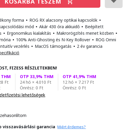
KOSÁRBA TESZEM
vékony forma
•
ROG RX alacsony optikai kapcsolók
•
kapcsolódási mód
•
Akár 430 óra akkuidő
•
Beépített
ás
•
Ergonomikus kialakítás
•
Makrorögzítés menet közben
•
emória
•
100% Anti-Ghosting és N-Key Rollover
•
ROG Omni
ntuitív vezérlés
•
MacOS támogatás
•
2 év garancia
pecifikáció
OST, FIZESS RÉSZLETEKBEN!
% THM
OTP 33,9% THM
OTP 41,9% THM
28 Ft
24 hó × 4.010 Ft
12 hó × 7.217 Ft
t
Önrész: 0 Ft
Önrész: 0 Ft
zletfizetési lehetőségek
zehasonlítom
p visszavásárlási garancia
Miért érdemes?