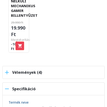
NÉLKÜLI
MECHANIKUS
GAMER
BILLENTYŰZET
29.990 Ft
19.990
Ft
Megtakarítás:
-10.000
Ft
Vélemények (4)
Specifikáció
Termék neve