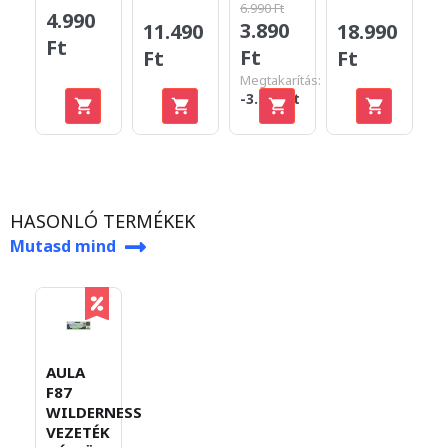
6.990 Ft
4.990
1
3.890
11.490
18.990
Ft
F
Ft
Ft
Ft
Megtakarítás:
-3.100 Ft
HASONLÓ TERMÉKEK
Mutasd mind
AULA
F87
WILDERNESS
VEZETÉK