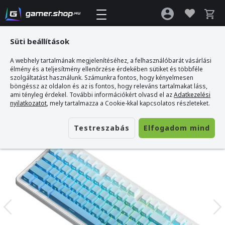
Süti beállítások
A webhely tartalmának megjelenítéséhez, a felhasználóbarát vásárlási
Gamer webshop
>
AULA F87 PRO Vezeték Nélküli Mechanikus Gamer
élmény és a teljesítmény ellenőrzése érdekében sütiket és többféle
Billentyűzet - Fehér-Kék
szolgáltatást használunk. Számunkra fontos, hogy kényelmesen
böngéssz az oldalon és az is fontos, hogy releváns tartalmakat láss,
ami tényleg érdekel. További információkért olvasd el az
Adatkezelési
nyilatkozatot
, mely tartalmazza a Cookie-kkal kapcsolatos részleteket.
Testreszabás
Elfogadom mind