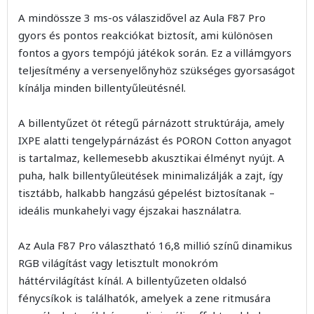
A mindössze 3 ms-os válaszidővel az Aula F87 Pro
gyors és pontos reakciókat biztosít, ami különösen
fontos a gyors tempójú játékok során. Ez a villámgyors
teljesítmény a versenyelőnyhöz szükséges gyorsaságot
kínálja minden billentyűleütésnél.
A billentyűzet öt rétegű párnázott struktúrája, amely
IXPE alatti tengelypárnázást és PORON Cotton anyagot
is tartalmaz, kellemesebb akusztikai élményt nyújt. A
puha, halk billentyűleütések minimalizálják a zajt, így
tisztább, halkabb hangzású gépelést biztosítanak –
ideális munkahelyi vagy éjszakai használatra.
Az Aula F87 Pro választható 16,8 millió színű dinamikus
RGB világítást vagy letisztult monokróm
háttérvilágítást kínál. A billentyűzeten oldalsó
fénycsíkok is találhatók, amelyek a zene ritmusára