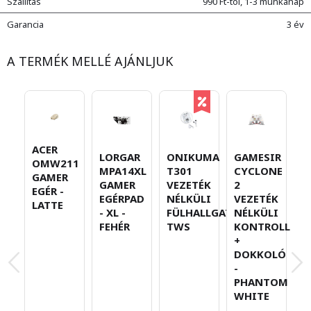
Szállítás
990 Ft-tól, 1-3 munkanap
Garancia
3 év
A TERMÉK MELLÉ AJÁNLJUK
ACER
E
LORGAR
ONIKUMA
GAMESIR
OMW211
G
MPA14XL
T301
CYCLONE
GAMER
G
GAMER
VEZETÉK
2
EGÉR -
E
EGÉRPAD
NÉLKÜLI
VEZETÉK
LATTE
F
- XL -
FÜLHALLGATÓ
NÉLKÜLI
FEHÉR
TWS
KONTROLLER
+
DOKKOLÓ
-
PHANTOM
WHITE