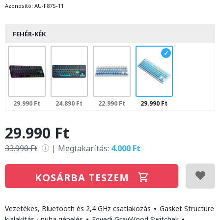
Azonosító:
AU-F87S-11
FEHÉR-KÉK
29.990 Ft
24.890 Ft
22.990 Ft
29.990 Ft
29.990 Ft
33.990 Ft
|
Megtakarítás:
4.000 Ft
i
KOSÁRBA TESZEM
Vezetékes, Bluetooth és 2,4 GHz csatlakozás
•
Gasket Structure
kialakítás - puha gépelés
•
Egyedi GrayWood Switchek
•