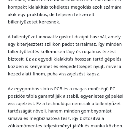
kompakt kialakítás tökéletes megoldás azok számára,
akik egy praktikus, de teljesen felszerelt
billentyűzetet keresnek.
A billentyűzet innovatív gasket dizájnt használ, amely
egy kiterjesztett szilikon padot tartalmaz, így minden
billentyűleütés kellemesen lágy és rugalmas érzést
biztosít. Ez az egyedi kialakítás hosszan tartó gépelés
közben is kényelmet és elégedettséget nyújt, mivel a
kezed alatt finom, puha visszajelzést kapsz.
Az egygombos slotos PCB és a magas minőségű PC
pozíciós tábla garantálják a stabil, egyenletes gépelési
visszajelzést. Ez a technológia nemcsak a billentyűzet
tartósságát növeli, hanem minden gombnyomást
simává és megbízhatóvá tesz, így biztosítva a
zökkenőmentes teljesítményt játék és munka közben.