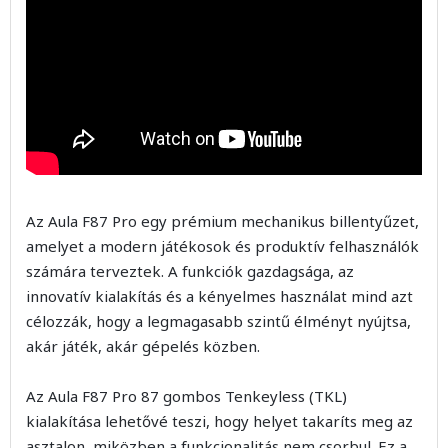
Az Aula F87 Pro egy prémium mechanikus billentyűzet,
amelyet a modern játékosok és produktív felhasználók
számára terveztek. A funkciók gazdagsága, az
innovatív kialakítás és a kényelmes használat mind azt
célozzák, hogy a legmagasabb szintű élményt nyújtsa,
akár játék, akár gépelés közben.
Az Aula F87 Pro 87 gombos Tenkeyless (TKL)
kialakítása lehetővé teszi, hogy helyet takaríts meg az
asztalon, miközben a funkcionalitás nem csorbul. Ez a