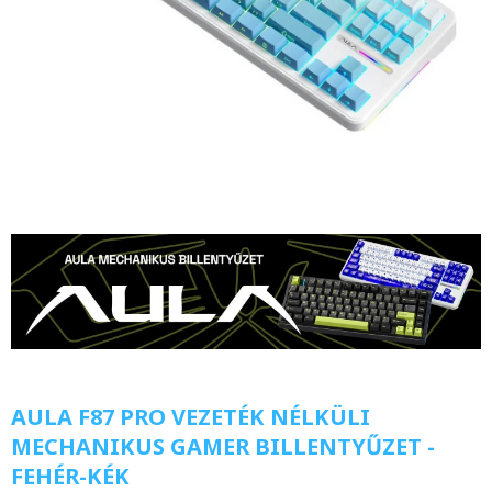
AULA F87 PRO VEZETÉK NÉLKÜLI
MECHANIKUS GAMER BILLENTYŰZET -
FEHÉR-KÉK