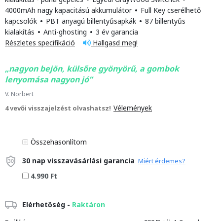
4000mAh nagy kapacitású akkumulátor
•
Full Key cserélhető
kapcsolók
•
PBT anyagú billentyűsapkák
•
87 billentyűs
kialakítás
•
Anti-ghosting
•
3 év garancia
Részletes specifikáció
Hallgasd meg!
nagyon bejön, külsőre gyönyörű, a gombok
lenyomása nagyon jó
V. Norbert
Vélemények
4 vevői visszajelzést olvashatsz!
Összehasonlítom
30 nap visszavásárlási garancia
Miért érdemes?
4.990 Ft
Elérhetőség -
Raktáron