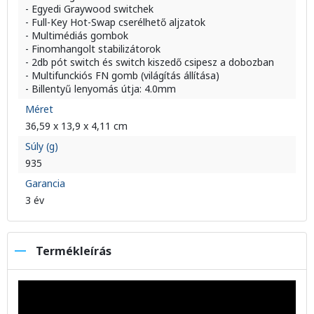
- Egyedi Graywood switchek
- Full-Key Hot-Swap cserélhető aljzatok
- Multimédiás gombok
- Finomhangolt stabilizátorok
- 2db pót switch és switch kiszedő csipesz a dobozban
- Multifunckiós FN gomb (világítás állítása)
- Billentyű lenyomás útja: 4.0mm
Méret
36,59 x 13,9 x 4,11 cm
Súly (g)
935
Garancia
3 év
Termékleírás