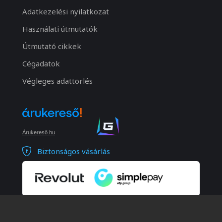
Adatkezelési nyilatkozat
Használati útmutatók
Útmutató cikkek
Cégadatok
Végleges adattörlés
Árukereső.hu
Biztonságos vásárlás
© 2026 Minden jog fenntartva. Notebook Bp. Kft.