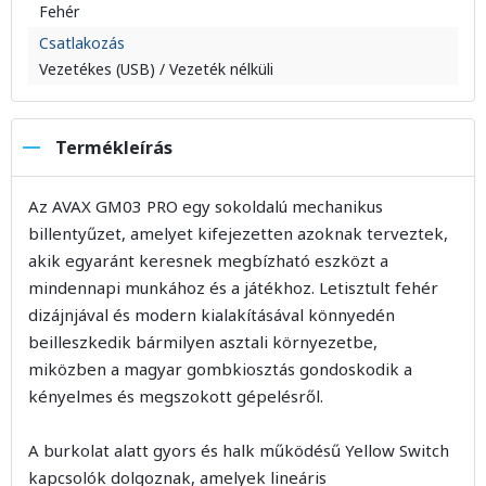
Fehér
Csatlakozás
Vezetékes (USB) / Vezeték nélküli
Termékleírás
Az AVAX GM03 PRO egy sokoldalú mechanikus
billentyűzet, amelyet kifejezetten azoknak terveztek,
akik egyaránt keresnek megbízható eszközt a
mindennapi munkához és a játékhoz. Letisztult fehér
dizájnjával és modern kialakításával könnyedén
beilleszkedik bármilyen asztali környezetbe,
miközben a magyar gombkiosztás gondoskodik a
kényelmes és megszokott gépelésről.
A burkolat alatt gyors és halk működésű Yellow Switch
kapcsolók dolgoznak, amelyek lineáris