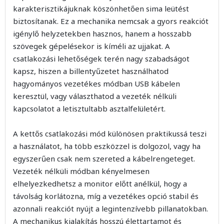
karakterisztikájuknak köszönhetően sima leütést
biztosítanak. Ez a mechanika nemcsak a gyors reakciót
igénylő helyzetekben hasznos, hanem a hosszabb
szövegek gépelésekor is kíméli az ujjakat. A
csatlakozási lehetőségek terén nagy szabadságot
kapsz, hiszen a billentyűzetet használhatod
hagyományos vezetékes módban USB kábelen
keresztül, vagy választhatod a vezeték nélküli
kapcsolatot a letisztultabb asztalfelületért.
A kettős csatlakozási mód különösen praktikussá teszi
a használatot, ha több eszközzel is dolgozol, vagy ha
egyszerűen csak nem szereted a kábelrengeteget.
Vezeték nélküli módban kényelmesen
elhelyezkedhetsz a monitor előtt anélkül, hogy a
távolság korlátozna, míg a vezetékes opció stabil és
azonnali reakciót nyújt a legintenzívebb pillanatokban.
A mechanikus kialakítás hosszú élettartamot és