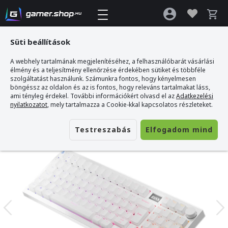
Süti beállítások
A webhely tartalmának megjelenítéséhez, a felhasználóbarát vásárlási
Gamer webshop
>
AVAX GM03 PRO Vezetékes/Vezeték Nélküli Mechanikus
élmény és a teljesítmény ellenőrzése érdekében sütiket és többféle
Billentyűzet, Yellow Switch, Magyar, Fehér
szolgáltatást használunk. Számunkra fontos, hogy kényelmesen
böngéssz az oldalon és az is fontos, hogy releváns tartalmakat láss,
ami tényleg érdekel. További információkért olvasd el az
Adatkezelési
nyilatkozatot
, mely tartalmazza a Cookie-kkal kapcsolatos részleteket.
Testreszabás
Elfogadom mind