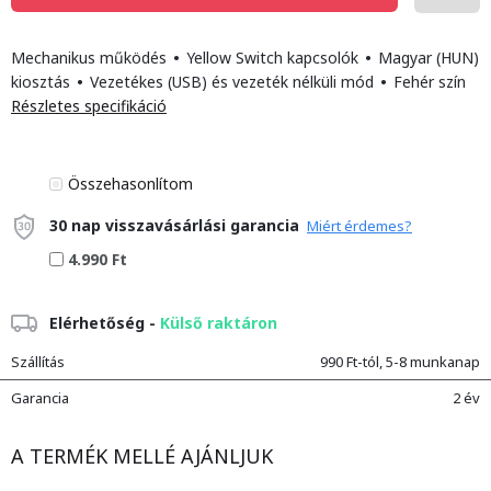
Mechanikus működés
•
Yellow Switch kapcsolók
•
Magyar (HUN)
kiosztás
•
Vezetékes (USB) és vezeték nélküli mód
•
Fehér szín
Részletes specifikáció
Összehasonlítom
30 nap visszavásárlási garancia
Miért érdemes?
4.990 Ft
Elérhetőség -
Külső raktáron
Szállítás
990 Ft-tól, 5-8 munkanap
Garancia
2 év
A TERMÉK MELLÉ AJÁNLJUK