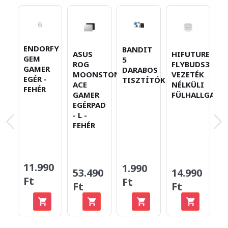
ENDORFY
BANDIT
ASUS
HIFUTURE
N
GEM
5
ROG
FLYBUDS3
R
GAMER
DARABOS
MOONSTONE
VEZETÉK
5
EGÉR -
TISZTÍTÓKÉSZLET
ACE
NÉLKÜLI
V
FEHÉR
GAMER
FÜLHALLGATÓ
N
EGÉRPAD
P
- L -
K
FEHÉR
-
11.990
1.990
53.490
14.990
6
Ft
Ft
Ft
Ft
F