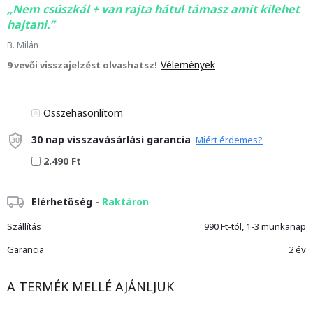
Nem csúszkál + van rajta hátul támasz amit kilehet
hajtani.
B. Milán
Vélemények
9 vevői visszajelzést olvashatsz!
Összehasonlítom
30 nap visszavásárlási garancia
Miért érdemes?
2.490 Ft
Elérhetőség -
Raktáron
Szállítás
990 Ft-tól, 1-3 munkanap
Garancia
2 év
A TERMÉK MELLÉ AJÁNLJUK