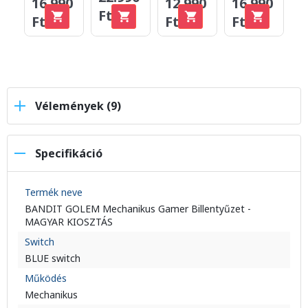
16.990
12.990
16.990
1
Ft
Ft
Ft
Ft
F
Vélemények (9)
Specifikáció
Termék neve
BANDIT GOLEM Mechanikus Gamer Billentyűzet -
MAGYAR KIOSZTÁS
Switch
BLUE switch
Működés
Mechanikus