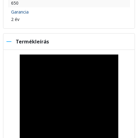
650
Garancia
2 év
Termékleírás