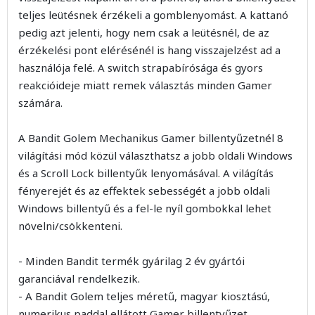
teljes leütésnek érzékeli a gomblenyomást. A kattanó
pedig azt jelenti, hogy nem csak a leütésnél, de az
érzékelési pont elérésénél is hang visszajelzést ad a
használója felé. A switch strapabírósága és gyors
reakcióideje miatt remek választás minden Gamer
számára.
A Bandit Golem Mechanikus Gamer billentyűzetnél 8
világítási mód közül választhatsz a jobb oldali Windows
és a Scroll Lock billentyűk lenyomásával. A világítás
fényerejét és az effektek sebességét a jobb oldali
Windows billentyű és a fel-le nyíl gombokkal lehet
növelni/csökkenteni.
- Minden Bandit termék gyárilag 2 év gyártói
garanciával rendelkezik.
- A Bandit Golem teljes méretű, magyar kiosztású,
numerikus paddal ellátott Gamer billentyűzet.