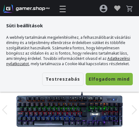
Süti beállítások
A webhely tartalmának megjelenítéséhez, a felhasználóbarát vásárlási
Gamer webshop
>
BANDIT GOLEM Mechanikus Gamer Billentyűzet - MAGYAR
élmény és a teljesítmény ellenőrzése érdekében sütiket és többféle
KIOSZTÁS
szolgáltatást használunk. Számunkra fontos, hogy kényelmesen
böngéssz az oldalon és az is fontos, hogy releváns tartalmakat láss,
ami tényleg érdekel. További információkért olvasd el az
Adatkezelési
nyilatkozatot
, mely tartalmazza a Cookie-kkal kapcsolatos részleteket.
Testreszabás
Elfogadom mind