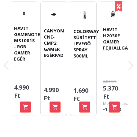
HAVIT
I
HAVIT
CANYON
COLORWAY
GAMENOTE
P
H2030E
CNE-
SŰRÍTETT
MS1001S
9
GAMER
CMP2
LEVEGŐ
- RGB
V
FEJHALLGATÓ
GAMER
SPRAY
GAMER
N
EGÉRPAD
500ML
EGÉR
K
6.890 Ft
4.990
9
5.370
4.990
1.690
Ft
F
Ft
Ft
Ft
Megtakarítás:
-1.520 Ft