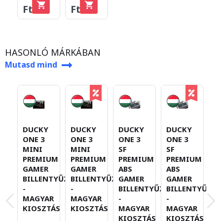
Ft
Ft
HASONLÓ MÁRKÁBAN
Mutasd mind
DUCKY
DUCKY
DUCKY
DUCKY
D
ONE 3
ONE 3
ONE 3
ONE 3
O
MINI
MINI
SF
SF
S
PREMIUM
PREMIUM
PREMIUM
PREMIUM
P
GAMER
GAMER
ABS
ABS
A
BILLENTYŰZET
BILLENTYŰZET
GAMER
GAMER
G
-
-
BILLENTYŰZET
BILLENTYŰZET
B
MAGYAR
MAGYAR
-
-
-
KIOSZTÁS
KIOSZTÁS
MAGYAR
MAGYAR
M
KIOSZTÁS
KIOSZTÁS
K