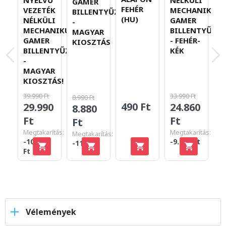
GAMER
FEHÉR
VEZETÉK
MECHANIKUS
M
BILLENTYŰZET
(HU)
NÉLKÜLI
GAMER
G
-
MECHANIKUS
BILLENTYŰZET
B
MAGYAR
GAMER
- FEHÉR-
KIOSZTÁS
BILLENTYŰZET
KÉK
-
MAGYAR
KIOSZTÁS!
39.990 Ft
33.990 Ft
8.990 Ft
490 Ft
29.990
24.860
2
8.880
Ft
Ft
F
Ft
Megtakarítás:
Megtakarítás:
Megtakarítás:
-10.000
-9.130 Ft
-110 Ft
Ft
Vélemények