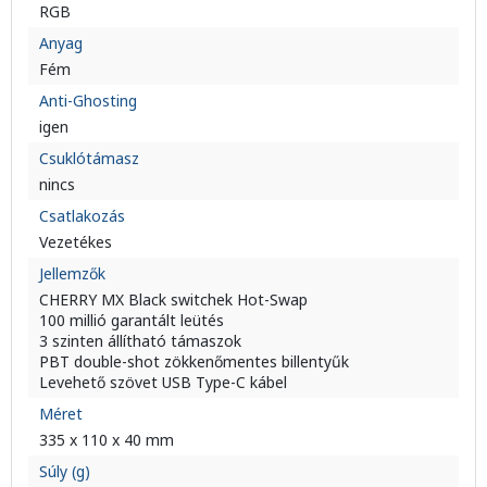
RGB
Anyag
Fém
Anti-Ghosting
igen
Csuklótámasz
nincs
Csatlakozás
Vezetékes
Jellemzők
CHERRY MX Black switchek Hot-Swap
100 millió garantált leütés
3 szinten állítható támaszok
PBT double-shot zökkenőmentes billentyűk
Levehető szövet USB Type-C kábel
Méret
335 x 110 x 40 mm
Súly (g)