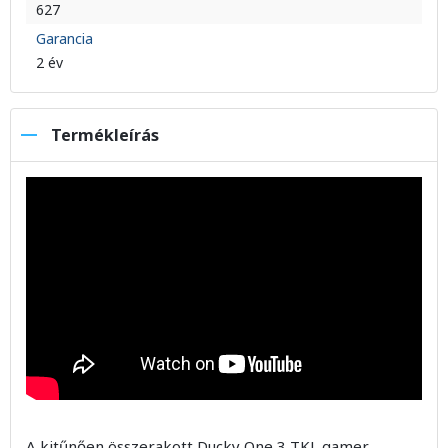
627
Garancia
2 év
Termékleírás
A kitűnően összerakott Ducky One 3 TKL gamer