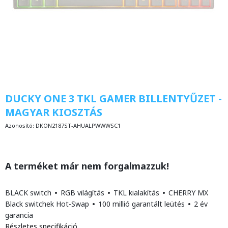
DUCKY ONE 3 TKL GAMER BILLENTYŰZET -
MAGYAR KIOSZTÁS
Azonosító:
DKON2187ST-AHUALPWWWSC1
A terméket már nem forgalmazzuk!
BLACK switch
•
RGB világítás
•
TKL kialakítás
•
CHERRY MX
Black switchek Hot-Swap
•
100 millió garantált leütés
•
2 év
garancia
Részletes specifikáció