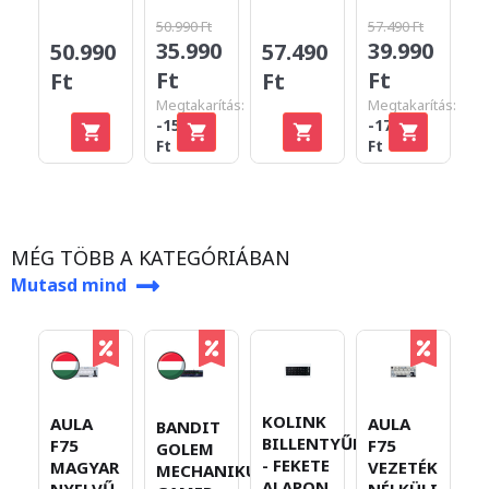
50.990 Ft
57.490 Ft
35.990
39.990
50.990
57.490
5
Ft
Ft
Ft
Ft
F
Megtakarítás:
Megtakarítás:
-15.000
-17.500
Ft
Ft
MÉG TÖBB A KATEGÓRIÁBAN
Mutasd mind
KOLINK
AULA
AULA
A
BANDIT
BILLENTYŰMATRICA
F75
F75
F
GOLEM
- FEKETE
MAGYAR
VEZETÉK
V
MECHANIKUS
ALAPON
NYELVŰ
NÉLKÜLI
N