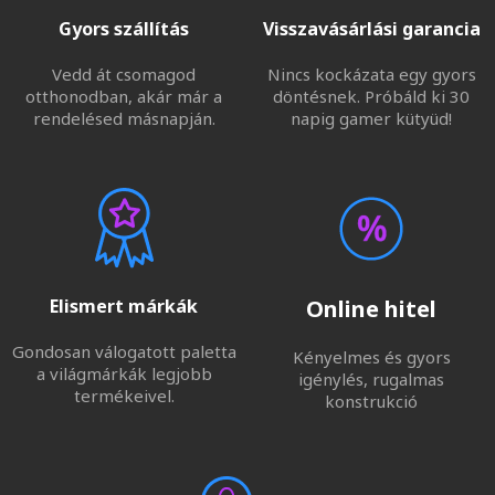
Gyors szállítás
Visszavásárlási garancia
Vedd át csomagod
Nincs kockázata egy gyors
otthonodban, akár már a
döntésnek. Próbáld ki 30
rendelésed másnapján.
napig gamer kütyüd!
Elismert márkák
Online hitel
Gondosan válogatott paletta
Kényelmes és gyors
a világmárkák legjobb
igénylés, rugalmas
termékeivel.
konstrukció