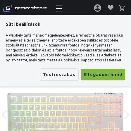
Süti beállítások
A webhely tartalmának megjelenítéséhez, a felhasználóbarát vásárlási
Gamer webshop
>
Ducky ONE 3 TKL Gamer Billentyűzet - Magyar kiosztás
élmény és a teljesítmény ellenőrzése érdekében sütiket és többféle
szolgáltatást használunk. Számunkra fontos, hogy kényelmesen
böngéssz az oldalon és az is fontos, hogy releváns tartalmakat láss,
ami tényleg érdekel. További információkért olvasd el az
Adatkezelési
nyilatkozatot
, mely tartalmazza a Cookie-kkal kapcsolatos részleteket.
Testreszabás
Elfogadom mind