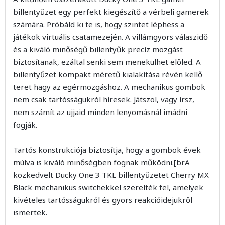
billentyűzet egy perfekt kiegészítő a vérbeli gamerek
számára. Próbáld ki te is, hogy szintet léphess a
játékok virtuális csatamezején. A villámgyors válaszidő
és a kiváló minőségű billentyűk precíz mozgást
biztosítanak, ezáltal senki sem menekülhet előled. A
billentyűzet kompakt méretű kialakítása révén kellő
teret hagy az egérmozgáshoz. A mechanikus gombok
nem csak tartósságukról híresek. Játszol, vagy írsz,
nem számít az ujjaid minden lenyomásnál imádni
fogják.
Tartós konstrukciója biztosítja, hogy a gombok évek
múlva is kiváló minőségben fognak működni.[brA
közkedvelt Ducky One 3 TKL billentyűzetet Cherry MX
Black mechanikus switchekkel szerelték fel, amelyek
kivételes tartósságukról és gyors reakcióidejükről
ismertek.