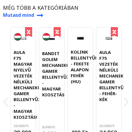
MÉG TÖBB A KATEGÓRIÁBAN
Mutasd mind
KOLINK
AULA
AULA
A
BANDIT
BILLENTYŰMATRICA
F75
F75
F
GOLEM
- FEKETE
MAGYAR
VEZETÉK
V
MECHANIKUS
ALAPON
NYELVŰ
NÉLKÜLI
N
GAMER
FEHÉR
VEZETÉK
MECHANIKUS
M
BILLENTYŰZET
(HU)
NÉLKÜLI
GAMER
G
-
MECHANIKUS
BILLENTYŰZET
B
MAGYAR
GAMER
- FEHÉR-
KIOSZTÁS
BILLENTYŰZET
KÉK
-
MAGYAR
KIOSZTÁS!
39.990 Ft
33.990 Ft
8.990 Ft