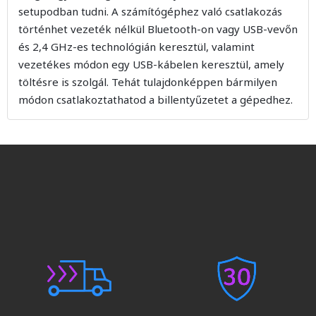
setupodban tudni. A számítógéphez való csatlakozás
történhet vezeték nélkül Bluetooth-on vagy USB-vevőn
és 2,4 GHz-es technológián keresztül, valamint
vezetékes módon egy USB-kábelen keresztül, amely
töltésre is szolgál. Tehát tulajdonképpen bármilyen
módon csatlakoztathatod a billentyűzetet a gépedhez.