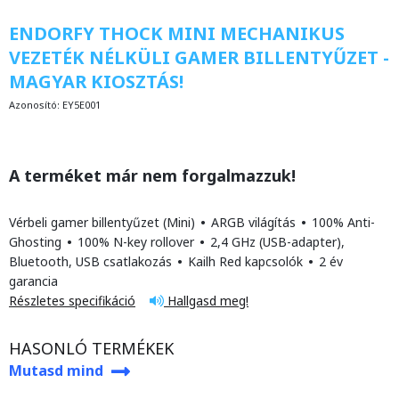
ENDORFY THOCK MINI MECHANIKUS
VEZETÉK NÉLKÜLI GAMER BILLENTYŰZET -
MAGYAR KIOSZTÁS!
Azonosító:
EY5E001
A terméket már nem forgalmazzuk!
Vérbeli gamer billentyűzet (Mini)
•
ARGB világítás
•
100% Anti-
Ghosting
•
100% N-key rollover
•
2,4 GHz (USB-adapter),
Bluetooth, USB csatlakozás
•
Kailh Red kapcsolók
•
2 év
garancia
Részletes specifikáció
Hallgasd meg!
HASONLÓ TERMÉKEK
Mutasd mind