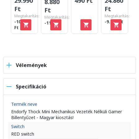
490 Ft
29.990
24.860
2
8.880
Ft
Ft
F
Ft
Megtakarítás:
Megtakarítás:
Megtakarítás:
-10.000
-9.130 Ft
-110 Ft
Ft
Vélemények
Specifikáció
Termék neve
Endorfy Thock Mini Mechanikus Vezeték Nélküli Gamer
Billentyűzet - Magyar kiosztás!
Switch
RED switch