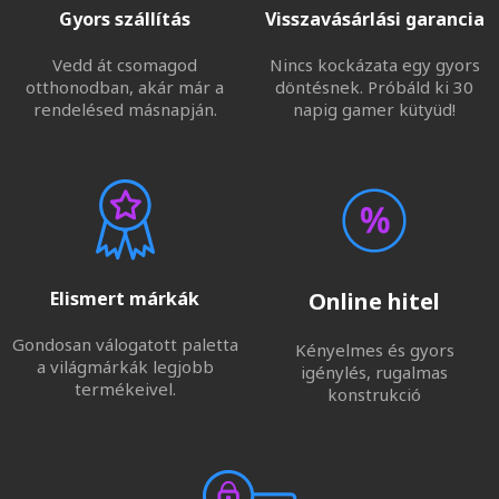
Gyors szállítás
Visszavásárlási garancia
Vedd át csomagod
Nincs kockázata egy gyors
otthonodban, akár már a
döntésnek. Próbáld ki 30
rendelésed másnapján.
napig gamer kütyüd!
Elismert márkák
Online hitel
Gondosan válogatott paletta
Kényelmes és gyors
a világmárkák legjobb
igénylés, rugalmas
termékeivel.
konstrukció