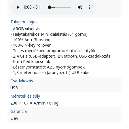
Tulajdonságok
- ARGB világítás
- Helytakarékos Mini kialakítás (61 gomb)
- 100% Anti-Ghosting
- 100% N-key rollover
- Teljes mértékben programozható billentyűk
- 2,4 GHz (USB-adapter), Bluetooth, USB csatlakozás
- Kailh Red kapcsolók
- Lézernyomtatott ABS nyomógombok
- 1,8 méter hosszú (aranyozott) USB kábel
Csatlakozás
USB
Méretek és súly
290 × 101 × 47mm / 610g
Garancia
2 év