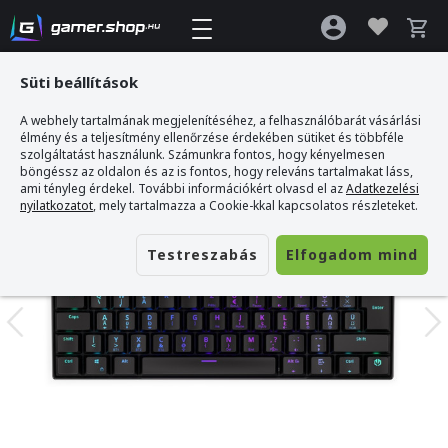
Süti beállítások
A webhely tartalmának megjelenítéséhez, a felhasználóbarát vásárlási
Gamer webshop
>
Endorfy Thock Mini Mechanikus Vezeték Nélküli Gamer
élmény és a teljesítmény ellenőrzése érdekében sütiket és többféle
Billentyűzet - Magyar kiosztás!
szolgáltatást használunk. Számunkra fontos, hogy kényelmesen
böngéssz az oldalon és az is fontos, hogy releváns tartalmakat láss,
ami tényleg érdekel. További információkért olvasd el az
Adatkezelési
nyilatkozatot
, mely tartalmazza a Cookie-kkal kapcsolatos részleteket.
Testreszabás
Elfogadom mind