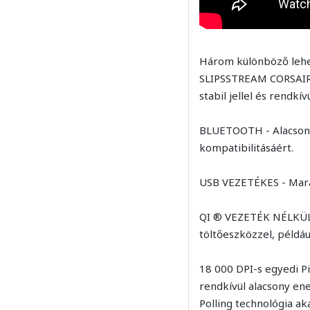
Három különböző lehe
SLIPSSTREAM CORSAIR 
stabil jellel és rendkí
BLUETOOTH - Alacsony 
kompatibilitásáért.
USB VEZETÉKES - Marad
QI ® VEZETÉK NÉLKÜLI
töltőeszközzel, péld
18 000 DPI-s egyedi P
rendkívül alacsony en
Polling technológia a