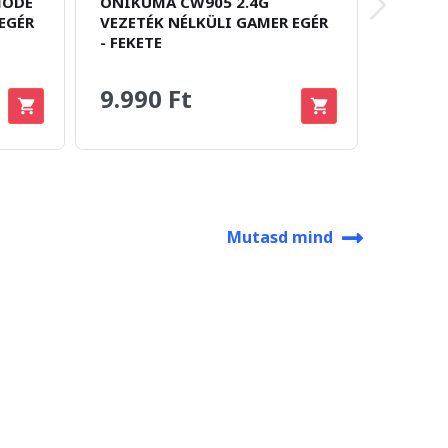
MODE
ONIKUMA CW905 2.4G
SPIRIT
EGÉR
VEZETÉK NÉLKÜLI GAMER EGÉR
VEZETÉ
- FEKETE
- FEKET
9.990 Ft
11.9
Mutasd mind