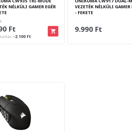
UMA CW935 TRI-MODE
ONIKUMA CW917 DUAL-
TÉK NÉLKÜLI GAMER EGÉR
VEZETÉK NÉLKÜLI GAMER 
ETE
- FEKETE
t
90 Ft
9.990 Ft
-2.100 Ft
arítás: