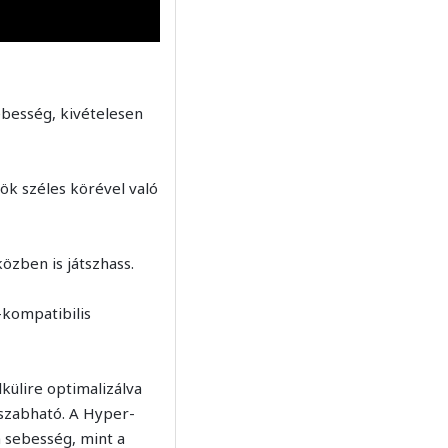
besség, kivételesen
ök széles körével való
özben is játszhass.
kompatibilis
külire optimalizálva
eszabható. A Hyper-
 sebesség, mint a