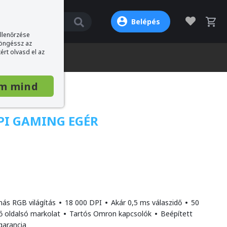
Belépés
ellenőrzése
böngéssz az
ért olvasd el az
m mind
PI GAMING EGÉR
nás RGB világítás
•
18 000 DPI
•
Akár 0,5 ms válaszidő
•
50
ő oldalsó markolat
•
Tartós Omron kapcsolók
•
Beépített
garancia