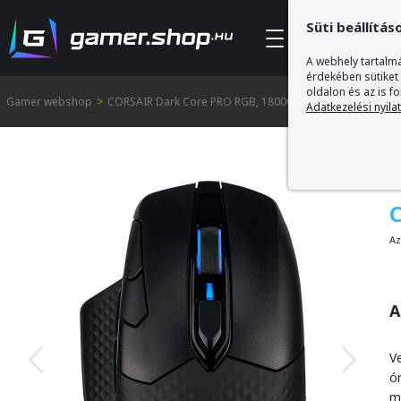
Süti beállítás
Kategóriák
A webhely tartalmá
érdekében sütiket
oldalon és az is f
Gamer webshop
>
CORSAIR Dark Core PRO RGB, 18000DPI Gaming Egér
Adatkezelési nyila
Az
A
V
ó
m