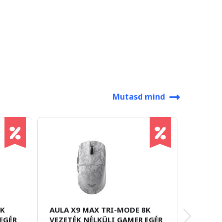
Mutasd mind
8K
AULA X9 MAX TRI-MODE 8K
MCHOSE
EGÉR
VEZETÉK NÉLKÜLI GAMER EGÉR
4K AD