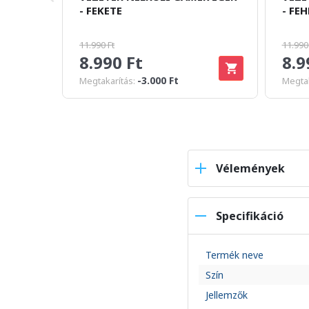
- FEKETE
- FEH
11.990 Ft
11.990
8.990 Ft
8.9
-3.000 Ft
Megtakarítás:
Megtak
Vélemények
Specifikáció
Termék neve
Szín
Jellemzők