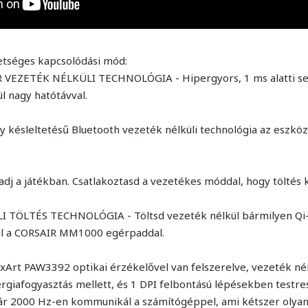
tséges kapcsolódási mód:
VEZETÉK NÉLKÜLI TECHNOLÓGIA - Hipergyors, 1 ms alatti se
vül nagy hatótávval.
késleltetésű Bluetooth vezeték nélküli technológia az eszköz
j a játékban. Csatlakoztasd a vezetékes móddal, hogy töltés k
 TÖLTÉS TECHNOLÓGIA - Töltsd vezeték nélkül bármilyen Qi-
ául a CORSAIR MM1000 egérpaddal.
ixArt PAW3392 optikai érzékelővel van felszerelve, vezeték nél
ergiafogyasztás mellett, és 1 DPI felbontású lépésekben testr
kár 2000 Hz-en kommunikál a számítógéppel, ami kétszer olyan