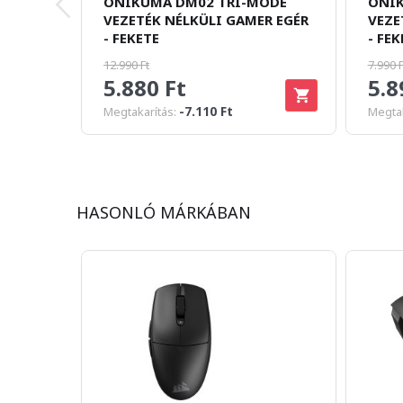
ONIKUMA DM02 TRI-MODE
ONIK
VEZETÉK NÉLKÜLI GAMER EGÉR
VEZE
- FEKETE
- FEK
12.990 Ft
7.990 F
5.880 Ft
5.8
-7.110 Ft
Megtakarítás:
Megtak
HASONLÓ MÁRKÁBAN