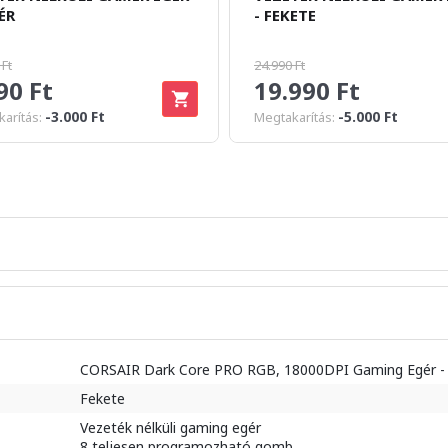
ÉR
- FEKETE
 Ft
24.990 Ft
90 Ft
19.990 Ft
-3.000 Ft
-5.000 Ft
arítás:
Megtakarítás:
CORSAIR Dark Core PRO RGB, 18000DPI Gaming Egér - F
Fekete
Vezeték nélküli gaming egér
8 teljesen programozható gomb