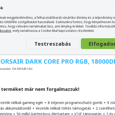
ok
nak megjelenítéséhez, a felhasználóbarát vásárlási élmény és a teljesítmény 
 és többféle szolgáltatást használunk. Számunkra fontos, hogy kényelmesen 
ontos, hogy releváns tartalmakat láss, ami tényleg érdekel. További információk
tkozatot
, mely tartalmazza a Cookie-kkal kapcsolatos részleteket.
Testreszabás
Elfogado
CORSAIR DARK CORE PRO RGB, 18000D
onosító:
CH-9315411-EU
 terméket már nem forgalmazzuk!
ezeték nélküli gaming egér
•
8 teljesen programozható gomb
•
9 zó
rás akkumulátoridő
•
Vezeték nélküli töltés támogatás
•
2 cserélhet
emória
•
50 millió kattintásos élettartam
•
iCUE támogatás
•
2 év 