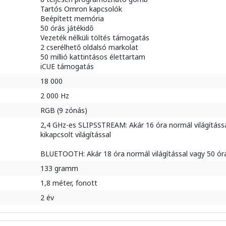
Tartós Omron kapcsolók
Beépített memória
50 órás játékidő
Vezeték nélküli töltés támogatás
2 cserélhető oldalsó markolat
50 millió kattintásos élettartam
iCUE támogatás
18 000
2 000 Hz
RGB (9 zónás)
2,4 GHz-es SLIPSSTREAM: Akár 16 óra normál világítássa
kikapcsolt világítással
BLUETOOTH: Akár 18 óra normál világítással vagy 50 óra 
133 gramm
1,8 méter, fonott
2 év