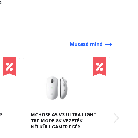
a
Mutasd mind
US
MCHOSE A5 V3 ULTRA LIGHT
MCHOSE
TRI-MODE 8K VEZETÉK
MODE 8
NÉLKÜLI GAMER EGÉR
GAMER