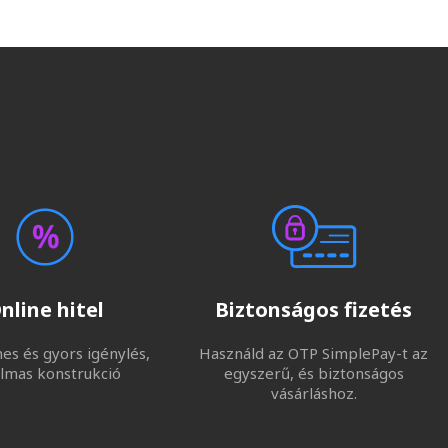
nline hitel
Biztonságos fizetés
s és gyors igénylés,
Használd az OTP SimplePay-t az
lmas konstrukció
egyszerű, és biztonságos
vásárláshoz.