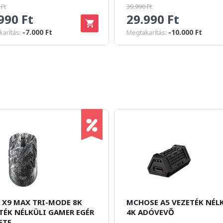
 Ft
39.990 Ft
990 Ft
29.990 Ft
-7.000 Ft
-10.000 Ft
arítás:
Megtakarítás:
 X9 MAX TRI-MODE 8K
MCHOSE A5 VEZETÉK NÉL
TÉK NÉLKÜLI GAMER EGÉR
4K ADÓVEVŐ
ETE