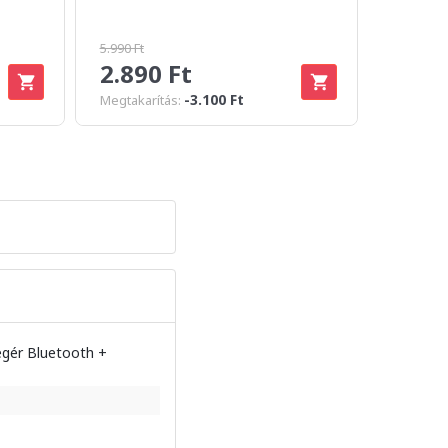
MAGNE
5.990 Ft
39.990 Ft
2.890 Ft
34.9
-3.100 Ft
Megtakarítás:
Megtakar
egér Bluetooth +