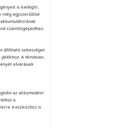
nyeit is kielégíti.
ely még egyszerűbbé
-s akkumulátorának
atod számítógépedhez.
n állítható sebességet
r játékhoz. A Windows-
ményét elvárásaik
ggódni az akkumulátor
élkül is
zerre 4 eszközhöz is