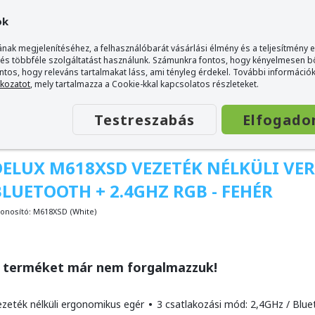
ok
nak megjelenítéséhez, a felhasználóbarát vásárlási élmény és a teljesítmény 
 és többféle szolgáltatást használunk. Számunkra fontos, hogy kényelmesen 
ontos, hogy releváns tartalmakat láss, ami tényleg érdekel. További információk
gér Bluetooth + 2.4GHz RGB - Fehér
tkozatot
, mely tartalmazza a Cookie-kkal kapcsolatos részleteket.
Testreszabás
Elfogado
DELUX M618XSD VEZETÉK NÉLKÜLI VE
BLUETOOTH + 2.4GHZ RGB - FEHÉR
onosító:
M618XSD (White)
 terméket már nem forgalmazzuk!
ezeték nélküli ergonomikus egér
•
3 csatlakozási mód: 2,4GHz / Blue