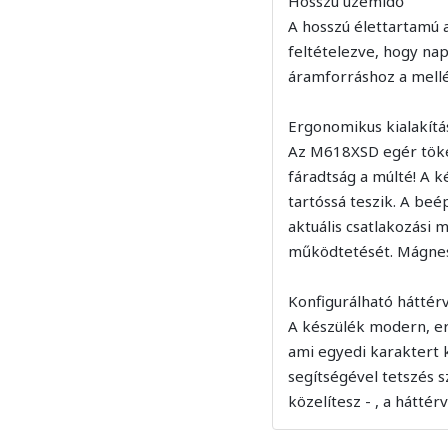
Hosszú üzemidő
A hosszú élettartamú 
feltételezve, hogy nap
áramforráshoz a mellé
Ergonomikus kialakítá
Az M618XSD egér tökél
fáradtság a múlté! A 
tartóssá teszik. A beé
aktuális csatlakozási 
működtetését. Mágnese
Konfigurálható háttérv
A készülék modern, ered
ami egyedi karaktert 
segítségével tetszés 
közelítesz - , a háttér