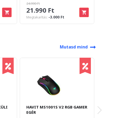
24.990 Ft
31.990 Ft
21.990 Ft
27.9
-3.000 Ft
Megtakarítás:
Megtakar
Mutasd mind
KÜLI
HAVIT MS1001S V2 RGB GAMER
MCHOSE
EGÉR
TRI-MO
NÉLKÜL