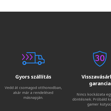
Gyors szállítás
Visszavásárl
garancia
Vedd át csomagod otthonodban,
akár már a rendelésed
Nincs kockázata eg
másnapján.
döntésnek. Próbáld ki
gamer kütyüd