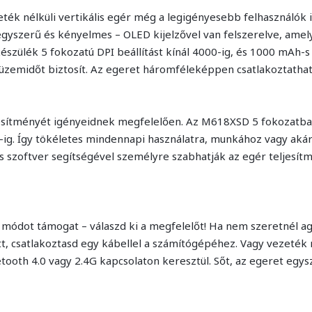
k nélküli vertikális egér még a legigényesebb felhasználók igé
egyszerű és kényelmes – OLED kijelzővel van felszerelve, am
 készülék 5 fokozatú DPI beállítást kínál 4000-ig, és 1000 mAh
üzemidőt biztosít. Az egeret háromféleképpen csatlakoztath
ljesítményét igényeidnek megfelelően. Az M618XSD 5 fokozatba
I-ig. Így tökéletes mindennapi használatra, munkához vagy aká
is szoftver segítségével személyre szabhatják az egér teljesít
i módot támogat – válaszd ki a megfelelőt! Ha nem szeretnél a
att, csatlakoztasd egy kábellel a számítógépéhez. Vagy vezeték n
tooth 4.0 vagy 2.4G kapcsolaton keresztül. Sőt, az egeret egys