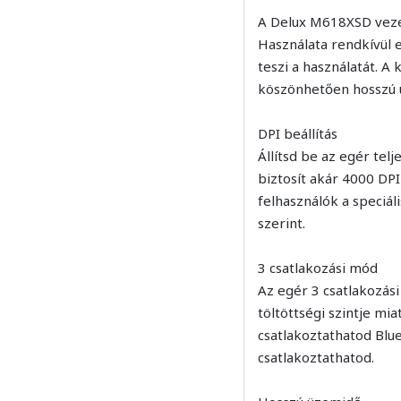
A Delux M618XSD vezeté
Használata rendkívül 
teszi a használatát. A
köszönhetően hosszú 
DPI beállítás
Állítsd be az egér te
biztosít akár 4000 DP
felhasználók a speciál
szerint.
3 csatlakozási mód
Az egér 3 csatlakozás
töltöttségi szintje mi
csatlakoztathatod Blue
csatlakoztathatod.