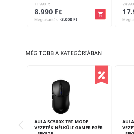
11.990 Ft
24.990
8.990 Ft
17.
-3.000 Ft
Megtakarítás:
Megtak
MÉG TÖBB A KATEGÓRIÁBAN
AULA SC580X TRI-MODE
AULA
VEZETÉK NÉLKÜLI GAMER EGÉR
VEZE
- FEKETE
- FEK