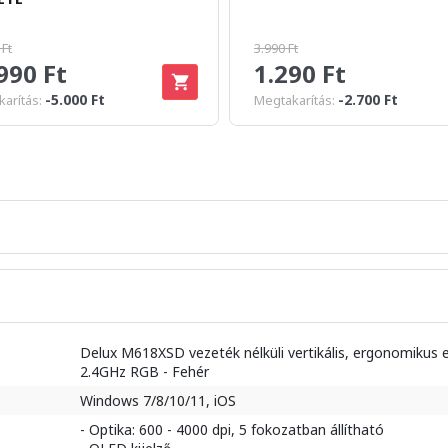
 Ft
3.990 Ft
990 Ft
1.290 Ft
-5.000 Ft
-2.700 Ft
arítás:
Megtakarítás:
Delux M618XSD vezeték nélküli vertikális, ergonomikus 
2.4GHz RGB - Fehér
Windows 7/8/10/11, iOS
- Optika: 600 - 4000 dpi, 5 fokozatban állítható