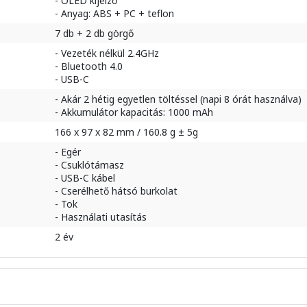
- OLED kijelző
- Anyag: ABS + PC + teflon
7 db + 2 db görgő
- Vezeték nélkül 2.4GHz
- Bluetooth 4.0
- USB-C
- Akár 2 hétig egyetlen töltéssel (napi 8 órát használva)
- Akkumulátor kapacitás: 1000 mAh
166 x 97 x 82 mm / 160.8 g ± 5g
- Egér
- Csuklótámasz
- USB-C kábel
- Cserélhető hátsó burkolat
- Tok
- Használati utasítás
2 év