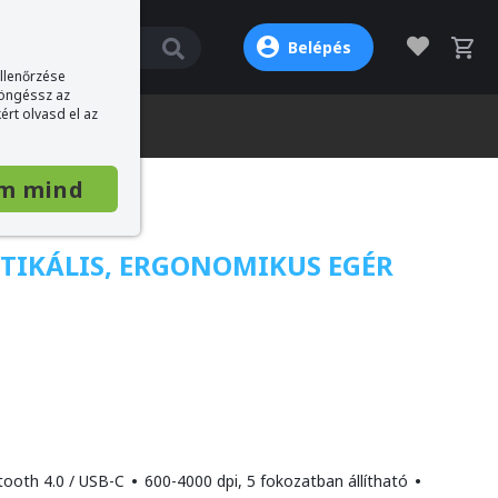
Belépés
ellenőrzése
böngéssz az
ért olvasd el az
m mind
RTIKÁLIS, ERGONOMIKUS EGÉR
tooth 4.0 / USB-C
•
600-4000 dpi, 5 fokozatban állítható
•