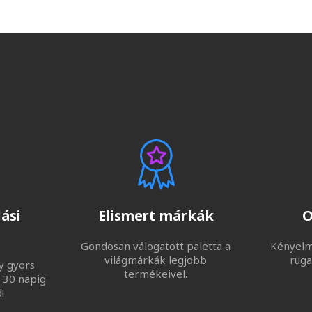
ási
Elismert márkák
O
Gondosan válogatott paletta a
Kényelme
világmárkák legjobb
ruga
y gyors
termékeivel.
 30 napig
!