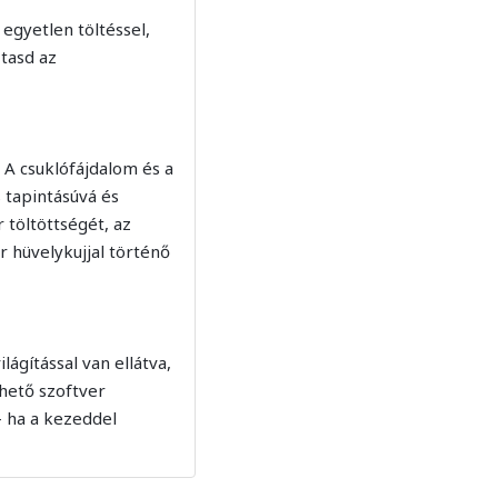
egyetlen töltéssel,
ztasd az
 A csuklófájdalom és a
 tapintásúvá és
 töltöttségét, az
r hüvelykujjal történő
lágítással van ellátva,
hető szoftver
- ha a kezeddel