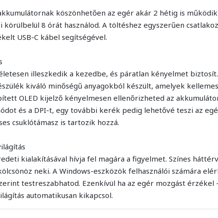
akkumulátornak köszönhetően az egér akár 2 hétig is működik 
i körülbelül 8 órát használod. A töltéshez egyszerűen csatlako
kelt USB-C kábel segítségével.
s
etesen illeszkedik a kezedbe, és páratlan kényelmet biztosít.
készülék kiváló minőségű anyagokból készült, amelyek kellemes
pített OLED kijelző kényelmesen ellenőrizheted az akkumulátor
módot és a DPI-t, egy további kerék pedig lehetővé teszi az egé
s csuklótámasz is tartozik hozzá.
ilágítás
eti kialakításával hívja fel magára a figyelmet. Színes háttérvi
kölcsönöz neki. A Windows-eszközök felhasználói számára elér
szerint testreszabhatod. Ezenkívül ha az egér mozgást érzékel 
világítás automatikusan kikapcsol.