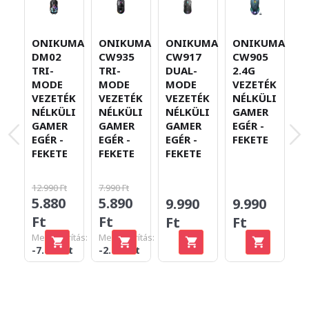
ONIKUMA
ONIKUMA
ONIKUMA
ONIKUMA
S
DM02
CW935
CW917
CW905
O
TRI-
TRI-
DUAL-
2.4G
G
MODE
MODE
MODE
VEZETÉK
E
VEZETÉK
VEZETÉK
VEZETÉK
NÉLKÜLI
M
NÉLKÜLI
NÉLKÜLI
NÉLKÜLI
GAMER
V
GAMER
GAMER
GAMER
EGÉR -
N
EGÉR -
EGÉR -
EGÉR -
FEKETE
G
FEKETE
FEKETE
FEKETE
E
F
12.990 Ft
7.990 Ft
5.880
5.890
9.990
9.990
1
Ft
Ft
Ft
Ft
F
Megtakarítás:
Megtakarítás:
-7.110 Ft
-2.100 Ft