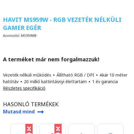
HAVIT MS959W - RGB VEZETÉK NÉLKÜLI
GAMER EGÉR
Azonosító:
MS959WB
A terméket már nem forgalmazzuk!
Vezeték nélküli működés
•
Állítható RGB / DPI
•
Akár 10 méter
hatótáv
•
20 millió kattintásnyi élettartam
•
1 év garancia
Részletes specifikáció
HASONLÓ TERMÉKEK
Mutasd mind