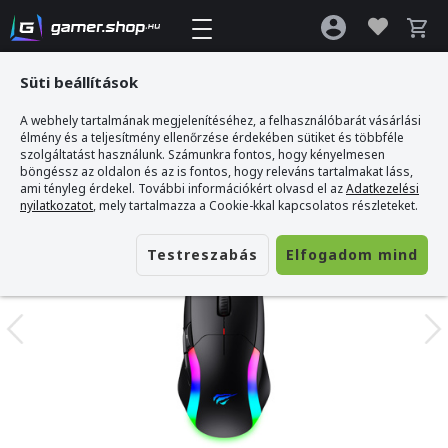
Süti beállítások
A webhely tartalmának megjelenítéséhez, a felhasználóbarát vásárlási
Gamer webshop
>
Havit MS959W - RGB Vezeték Nélküli Gamer Egér
élmény és a teljesítmény ellenőrzése érdekében sütiket és többféle
szolgáltatást használunk. Számunkra fontos, hogy kényelmesen
böngéssz az oldalon és az is fontos, hogy releváns tartalmakat láss,
ami tényleg érdekel. További információkért olvasd el az
Adatkezelési
nyilatkozatot
, mely tartalmazza a Cookie-kkal kapcsolatos részleteket.
Testreszabás
Elfogadom mind