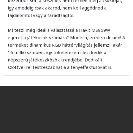
kezedből. Sőt, a készülék nem terheli meg a csuklóját,
így ameddig csak akarod, nem kell aggódnod a
fájdalomtól vagy a fáradtságtól.
Mi teszi még ideális választássá a Havit MS959W
egeret a játékosok számára? Modern, eredeti design! A
terméket dinamikus RGB háttérvilágítás jellemzi, akár
16 millió színben, így tökéletesen illeszkedik a
népszerű játékeszközök trendjébe. Dedikált
szoftverrel testreszabhatja a fényeffektusokat is.