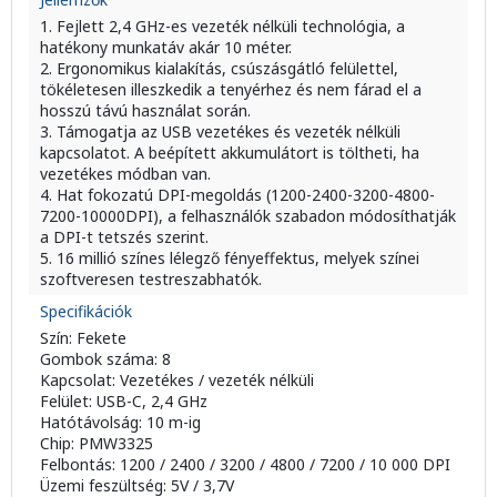
1. Fejlett 2,4 GHz-es vezeték nélküli technológia, a
hatékony munkatáv akár 10 méter.
2. Ergonomikus kialakítás, csúszásgátló felülettel,
tökéletesen illeszkedik a tenyérhez és nem fárad el a
hosszú távú használat során.
3. Támogatja az USB vezetékes és vezeték nélküli
kapcsolatot. A beépített akkumulátort is töltheti, ha
vezetékes módban van.
4. Hat fokozatú DPI-megoldás (1200-2400-3200-4800-
7200-10000DPI), a felhasználók szabadon módosíthatják
a DPI-t tetszés szerint.
5. 16 millió színes lélegző fényeffektus, melyek színei
szoftveresen testreszabhatók.
Specifikációk
Szín: Fekete
Gombok száma: 8
Kapcsolat: Vezetékes / vezeték nélküli
Felület: USB-C, 2,4 GHz
Hatótávolság: 10 m-ig
Chip: PMW3325
Felbontás: 1200 / 2400 / 3200 / 4800 / 7200 / 10 000 DPI
Üzemi feszültség: 5V / 3,7V