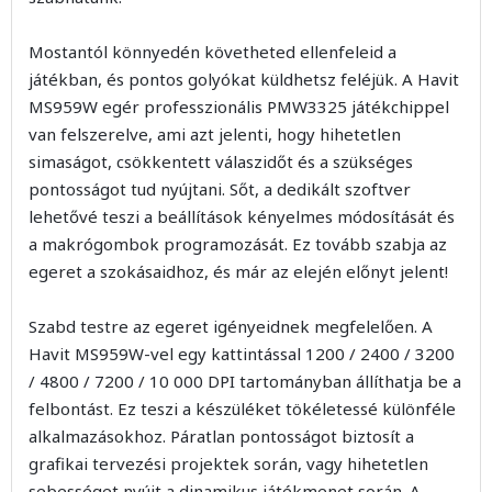
Mostantól könnyedén követheted ellenfeleid a
játékban, és pontos golyókat küldhetsz feléjük. A Havit
MS959W egér professzionális PMW3325 játékchippel
van felszerelve, ami azt jelenti, hogy hihetetlen
simaságot, csökkentett válaszidőt és a szükséges
pontosságot tud nyújtani. Sőt, a dedikált szoftver
lehetővé teszi a beállítások kényelmes módosítását és
a makrógombok programozását. Ez tovább szabja az
egeret a szokásaidhoz, és már az elején előnyt jelent!
Szabd testre az egeret igényeidnek megfelelően. A
Havit MS959W-vel egy kattintással 1200 / 2400 / 3200
/ 4800 / 7200 / 10 000 DPI tartományban állíthatja be a
felbontást. Ez teszi a készüléket tökéletessé különféle
alkalmazásokhoz. Páratlan pontosságot biztosít a
grafikai tervezési projektek során, vagy hihetetlen
sebességet nyújt a dinamikus játékmenet során. A