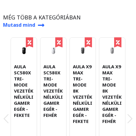
MÉG TÖBB A KATEGÓRIÁBAN
Mutasd mind
AULA
AULA
AULA X9
AULA X9
M
SC580X
SC580X
MAX
MAX
A
TRI-
TRI-
TRI-
TRI-
V
MODE
MODE
MODE
MODE
N
VEZETÉK
VEZETÉK
8K
8K
4
NÉLKÜLI
NÉLKÜLI
VEZETÉK
VEZETÉK
A
GAMER
GAMER
NÉLKÜLI
NÉLKÜLI
EGÉR -
EGÉR -
GAMER
GAMER
FEKETE
FEHÉR
EGÉR -
EGÉR -
FEKETE
FEHÉR