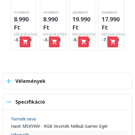
11.990 Ft
11.990 Ft
24.990 Ft
24.990 Ft
3.
8.990
8.990
19.990
17.990
1
Ft
Ft
Ft
Ft
F
Megtakarítás:
Megtakarítás:
Megtakarítás:
Megtakarítás:
Me
-3.000 Ft
-3.000 Ft
-5.000 Ft
-7.000 Ft
-2
Vélemények
Specifikáció
Termék neve
Havit MS959W - RGB Vezeték Nélküli Gamer Egér
Jellemzők