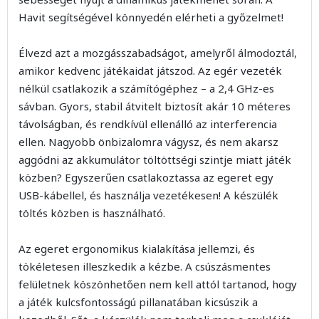
Havit segítségével könnyedén elérheti a győzelmet!
Élvezd azt a mozgásszabadságot, amelyről álmodoztál,
amikor kedvenc játékaidat játszod. Az egér vezeték
nélkül csatlakozik a számítógéphez – a 2,4 GHz-es
sávban. Gyors, stabil átvitelt biztosít akár 10 méteres
távolságban, és rendkívül ellenálló az interferencia
ellen. Nagyobb önbizalomra vágysz, és nem akarsz
aggódni az akkumulátor töltöttségi szintje miatt játék
közben? Egyszerűen csatlakoztassa az egeret egy
USB-kábellel, és használja vezetékesen! A készülék
töltés közben is használható.
Az egeret ergonomikus kialakítása jellemzi, és
tökéletesen illeszkedik a kézbe. A csúszásmentes
felületnek köszönhetően nem kell attól tartanod, hogy
a játék kulcsfontosságú pillanatában kicsúszik a