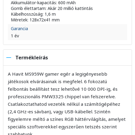
Akkumulátor-kapacitás: 600 mAh
Gomb élettartam: Akár 20 millió kattintás
Kábelhosszúság: 1,6 m
Méretek: 128x72x41 mm
Garancia
1 év
Termékleírás
A Havit MS959W gamer egér a legigényesebb
játékosok elvárásainak is megfelel. 6 fokozatú
felbontás beállítást tesz lehetővé 10 000 DPI-ig, és
professzionális PMW3325 chippel van felszerelve.
Csatlakoztathatod vezeték nélkül a számítógépéhez
(2,4 GHz-es sávban), vagy USB-kábellel. Szintén
figyelemre méltó a színes RGB háttérvilágítás, amelyet
speciális szoftverekkel egyszerűen tetszés szerint
szabhatunk.