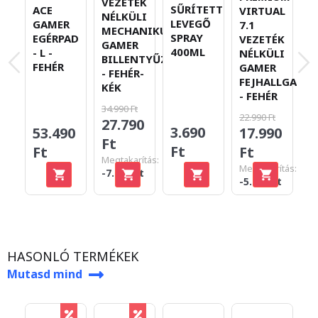
VEZETÉK
SŰRÍTETT
ACE
D
VIRTUAL
NÉLKÜLI
LEVEGŐ
GAMER
7.1
MECHANIKUS
SPRAY
EGÉRPAD
VEZETÉK
GAMER
400ML
- L -
NÉLKÜLI
BILLENTYŰZET
FEHÉR
GAMER
- FEHÉR-
FEJHALLGATÓ
KÉK
- FEHÉR
34.990 Ft
22.990 Ft
27.790
3.690
53.490
2
17.990
Ft
Ft
Ft
F
Ft
Megtakarítás:
Megtakarítás:
-7.200 Ft
-5.000 Ft
HASONLÓ TERMÉKEK
Mutasd mind