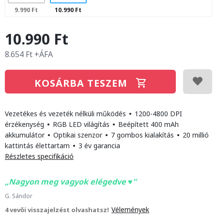
9.990 Ft
10.990 Ft
10.990 Ft
8.654 Ft +ÁFA
KOSÁRBA TESZEM
Vezetékes és vezeték nélküli működés
•
1200-4800 DPI
érzékenység
•
RGB LED világítás
•
Beépített 400 mAh
akkumulátor
•
Optikai szenzor
•
7 gombos kialakítás
•
20 millió
kattintás élettartam
•
3 év garancia
Részletes specifikáció
Nagyon meg vagyok elégedve ♥️
G. Sándor
Vélemények
4 vevői visszajelzést olvashatsz!