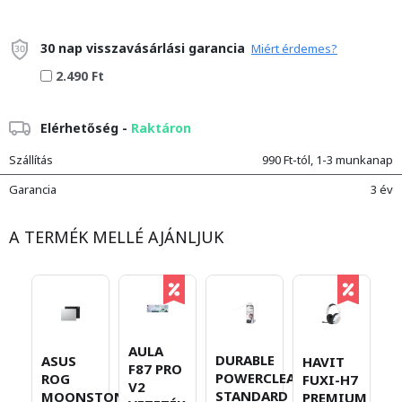
30 nap visszavásárlási garancia
Miért érdemes?
2.490 Ft
Elérhetőség -
Raktáron
Szállítás
990 Ft-tól, 1-3 munkanap
Garancia
3 év
A TERMÉK MELLÉ AJÁNLJUK
AULA
DURABLE
ASUS
U
HAVIT
F87 PRO
POWERCLEAN
ROG
C
FUXI-H7
V2
STANDARD
MOONSTONE
1
PREMIUM