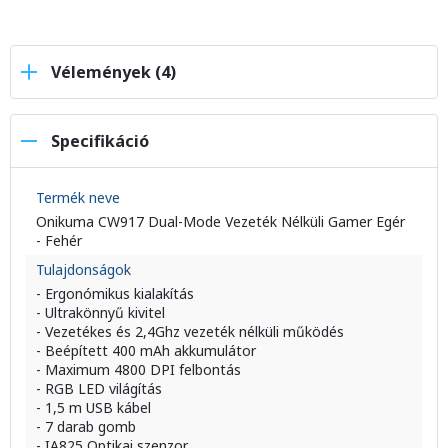
Vélemények (4)
Specifikáció
Termék neve
Onikuma CW917 Dual-Mode Vezeték Nélküli Gamer Egér
- Fehér
Tulajdonságok
- Ergonómikus kialakítás
- Ultrakönnyű kivitel
- Vezetékes és 2,4Ghz vezeték nélküli működés
- Beépített 400 mAh akkumulátor
- Maximum 4800 DPI felbontás
- RGB LED világítás
- 1,5 m USB kábel
- 7 darab gomb
- IA825 Optikai szenzor