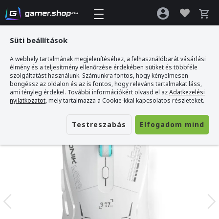
Süti beállítások
A webhely tartalmának megjelenítéséhez, a felhasználóbarát vásárlási
Gamer webshop
>
Onikuma CW917 Dual-Mode Vezeték Nélküli Gamer Egér -
élmény és a teljesítmény ellenőrzése érdekében sütiket és többféle
Fehér
szolgáltatást használunk. Számunkra fontos, hogy kényelmesen
böngéssz az oldalon és az is fontos, hogy releváns tartalmakat láss,
ami tényleg érdekel. További információkért olvasd el az
Adatkezelési
nyilatkozatot
, mely tartalmazza a Cookie-kkal kapcsolatos részleteket.
Testreszabás
Elfogadom mind