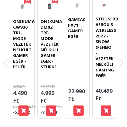
STEELSERIES
G
GAMIAC
ONIKUMA
ONIKUMA
AEROX 3
M
PX71
CW930
DM02
WIRELESS
D
GAMER
TRI-
TRI-
2022 -
V
EGÉR
MODE
MODE
SNOW
N
VEZETÉK
VEZETÉK
(FEHÉR)
G
NÉLKÜLI
NÉLKÜLI
-
E
GAMER
GAMER
VEZETÉK
M
EGÉR -
EGÉR -
NÉLKÜLI
F
FEHÉR
SZÜRKE
GAMING
EGÉR
9.990 Ft
12.990 Ft
40.490
3
22.990
4.490
4.990
Ft
F
Ft
Ft
Ft
Megtakarítás:
Megtakarítás:
-5.500 Ft
-8.000 Ft