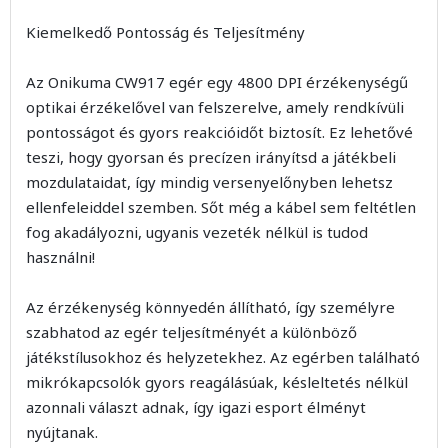
Kiemelkedő Pontosság és Teljesítmény
Az Onikuma CW917 egér egy 4800 DPI érzékenységű
optikai érzékelővel van felszerelve, amely rendkívüli
pontosságot és gyors reakcióidőt biztosít. Ez lehetővé
teszi, hogy gyorsan és precízen irányítsd a játékbeli
mozdulataidat, így mindig versenyelőnyben lehetsz
ellenfeleiddel szemben. Sőt még a kábel sem feltétlen
fog akadályozni, ugyanis vezeték nélkül is tudod
használni!
Az érzékenység könnyedén állítható, így személyre
szabhatod az egér teljesítményét a különböző
játékstílusokhoz és helyzetekhez. Az egérben található
mikrókapcsolók gyors reagálásúak, késleltetés nélkül
azonnali választ adnak, így igazi esport élményt
nyújtanak.