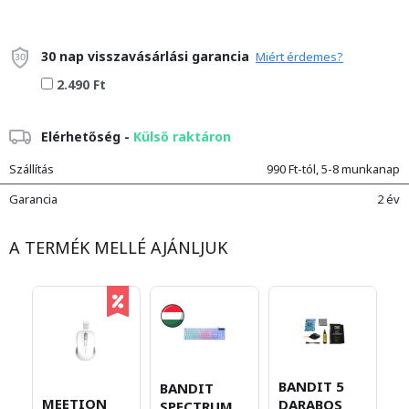
30 nap visszavásárlási garancia
Miért érdemes?
2.490 Ft
Elérhetőség -
Külső raktáron
Szállítás
990 Ft-tól, 5-8 munkanap
Garancia
2 év
A TERMÉK MELLÉ AJÁNLJUK
BANDIT 5
BANDIT
MEETION
DARABOS
H
SPECTRUM