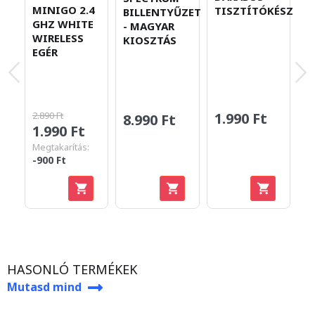
MINIGO 2.4
TISZTÍTÓKÉSZLET
S
BILLENTYŰZET
GHZ WHITE
1
- MAGYAR
WIRELESS
N
KIOSZTÁS
EGÉR
G
F
1.990 Ft
2.890 Ft
8.990 Ft
1.990 Ft
2
Megtakarítás:
-900 Ft
HASONLÓ TERMÉKEK
Mutasd mind