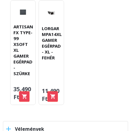
ARTISAN
LORGAR
FX TYPE-
MPA14XL
99
GAMER
XSOFT
EGÉRPAD
XL
- XL -
GAMER
FEHÉR
EGÉRPAD
-
SZÜRKE
35.490
11.490
Ft
Ft
Vélemények