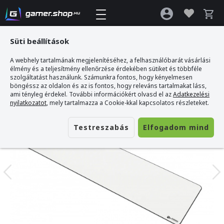
Süti beállítások
A webhely tartalmának megjelenítéséhez, a felhasználóbarát vásárlási
Gamer webshop
>
Glorious GW-E Extended Speed/Control - Fehér - Szövet
élmény és a teljesítmény ellenőrzése érdekében sütiket és többféle
Gamer Egérpad
szolgáltatást használunk. Számunkra fontos, hogy kényelmesen
böngéssz az oldalon és az is fontos, hogy releváns tartalmakat láss,
ami tényleg érdekel. További információkért olvasd el az
Adatkezelési
nyilatkozatot
, mely tartalmazza a Cookie-kkal kapcsolatos részleteket.
Testreszabás
Elfogadom mind