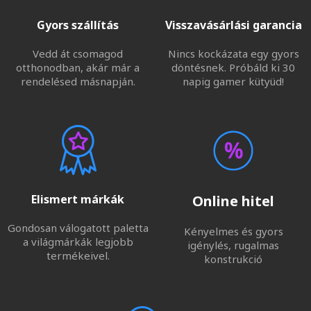
Gyors szállítás
Visszavásárlási garancia
Vedd át csomagod
Nincs kockázata egy gyors
otthonodban, akár már a
döntésnek. Próbáld ki 30
rendelésed másnapján.
napig gamer kütyüd!
Elismert márkák
Online hitel
Gondosan válogatott paletta
Kényelmes és gyors
a világmárkák legjobb
igénylés, rugalmas
termékeivel.
konstrukció