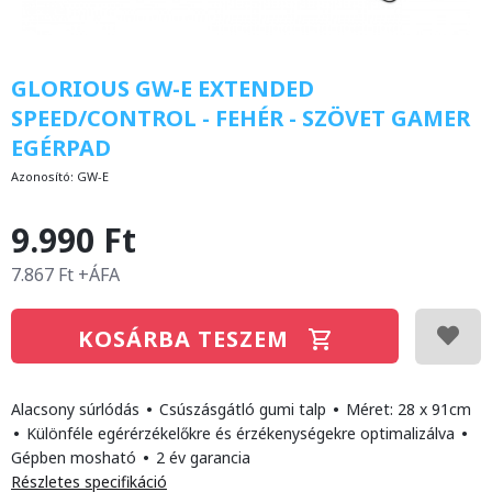
GLORIOUS GW-E EXTENDED
SPEED/CONTROL - FEHÉR - SZÖVET GAMER
EGÉRPAD
Azonosító:
GW-E
9.990 Ft
7.867 Ft +ÁFA
KOSÁRBA TESZEM
Alacsony súrlódás
•
Csúszásgátló gumi talp
•
Méret: 28 x 91cm
•
Különféle egérérzékelőkre és érzékenységekre optimalizálva
•
Gépben mosható
•
2 év garancia
Részletes specifikáció