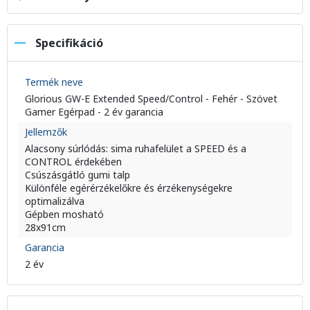
Specifikáció
Termék neve
Glorious GW-E Extended Speed/Control - Fehér - Szövet
Gamer Egérpad - 2 év garancia
Jellemzők
Alacsony súrlódás: sima ruhafelület a SPEED és a
CONTROL érdekében
Csúszásgátló gumi talp
Különféle egérérzékelőkre és érzékenységekre
optimalizálva
Gépben mosható
28x91cm
Garancia
2 év