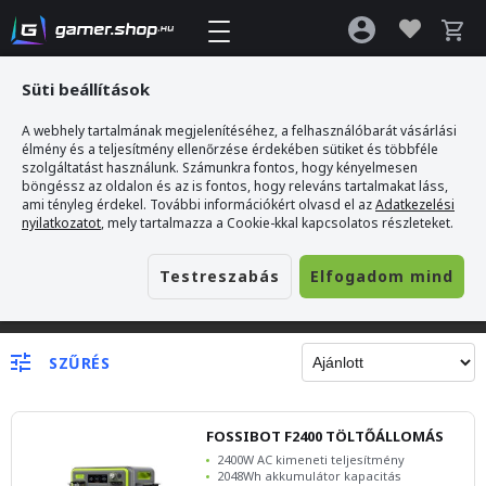
Süti beállítások
A webhely tartalmának megjelenítéséhez, a felhasználóbarát vásárlási
élmény és a teljesítmény ellenőrzése érdekében sütiket és többféle
szolgáltatást használunk. Számunkra fontos, hogy kényelmesen
böngéssz az oldalon és az is fontos, hogy releváns tartalmakat láss,
ami tényleg érdekel. További információkért olvasd el az
Adatkezelési
nyilatkozatot
, mely tartalmazza a Cookie-kkal kapcsolatos részleteket.
Testreszabás
Elfogadom mind
Gamer webshop
>
Töltők/Kábelek
>
Hordozható energiaállomás
SZŰRÉS
FOSSIBOT F2400 TÖLTŐÁLLOMÁS
2400W AC kimeneti teljesítmény
2048Wh akkumulátor kapacitás