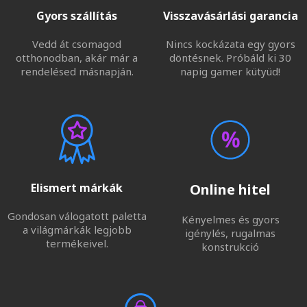
Gyors szállítás
Visszavásárlási garancia
Vedd át csomagod
Nincs kockázata egy gyors
otthonodban, akár már a
döntésnek. Próbáld ki 30
rendelésed másnapján.
napig gamer kütyüd!
Elismert márkák
Online hitel
Gondosan válogatott paletta
Kényelmes és gyors
a világmárkák legjobb
igénylés, rugalmas
termékeivel.
konstrukció