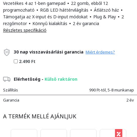
Vezetékes 4 az 1-ben gamepad
•
22 gomb, ebből 12
programozható
•
RGB LED háttérvilágítás
•
Átlátszó ház
•
Támogatja az X-input és D-input módokat
•
Plug & Play
•
2
rezgőmotor
•
Könnyű kialakítás
•
2 év garancia
Részletes specifikáció
30 nap visszavásárlási garancia
Miért érdemes?
2.490 Ft
Elérhetőség -
Külső raktáron
Szállítás
990 Ft-tól, 5-8 munkanap
Garancia
2 év
A TERMÉK MELLÉ AJÁNLJUK