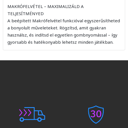
MAKRÓFELVÉTEL – MAXIMALIZÁLD A
TELJESÍTMÉNYED
A beépített Makrófelvétel funkcióval egyszerűsítheted
a bonyolult műveleteket. Rögzítsd, amit gyakran
használsz, és indítsd el egyetlen gombnyomással – így
gyorsabb és hatékonyabb lehetsz minden játékban.