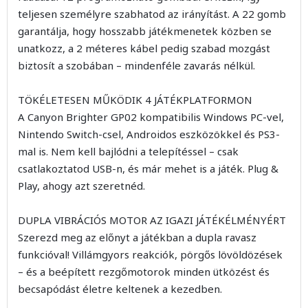
teljesen személyre szabhatod az irányítást. A 22 gomb
garantálja, hogy hosszabb játékmenetek közben se
unatkozz, a 2 méteres kábel pedig szabad mozgást
biztosít a szobában – mindenféle zavarás nélkül.
TÖKÉLETESEN MŰKÖDIK 4 JÁTÉKPLATFORMON
A Canyon Brighter GP02 kompatibilis Windows PC-vel,
Nintendo Switch-csel, Androidos eszközökkel és PS3-
mal is. Nem kell bajlódni a telepítéssel – csak
csatlakoztatod USB-n, és már mehet is a játék. Plug &
Play, ahogy azt szeretnéd.
DUPLA VIBRÁCIÓS MOTOR AZ IGAZI JÁTÉKÉLMÉNYÉRT
Szerezd meg az előnyt a játékban a dupla ravasz
funkcióval! Villámgyors reakciók, pörgős lövöldözések
– és a beépített rezgőmotorok minden ütközést és
becsapódást életre keltenek a kezedben.