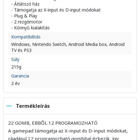
- Átlátszó ház
- Támogatja az X-input és D-input módokat
- Plug & Play
- 2 rezgőmotor
- Könnyű kialakítás
Kompatibilitás
Windows, Nintendo Switch, Android Media box, Android
TV és PS3
Súly
215g
Garancia
2 év
Termékleírás
22 GOMB, EBBŐL 12 PROGRAMOZHATÓ
A gamepad támogatja az X-input és D-input módokat,
ráadásul 12 programozható gombbal érkezik, így