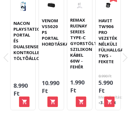
REMAX
A
VENOM
HAVIT
NACON
RUINAY
M
VS5020
TW906
PLAYSTATION
SERIES
3
PS
PRO
PORTAL
TYPE-C
T
PORTAL
VEZETÉK
ÉS
GYORSTÖLTŐ
HORDTÁSKA
NÉLKÜLI
DUALSENSE
SZILIKON
FÜLHALLGATÓ
KONTROLLER
KÁBEL
TWS -
TÖLTŐÁLLOMÁS
60W -
FEKETE
FEHÉR
8.990 Ft
1.990
5.990
2
10.990
8.990
Ft
Ft
F
Ft
Ft
Megtakarítás:
-3.000 Ft