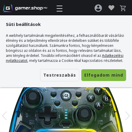
Süti beállítások
A webhely tartalmának megjelenítéséhez, a felhasználóbarát vásárlási
Gamer webshop
>
CANYON Brighter GP-02 Kontroller Gamepad
élmény és a teljesítmény ellenőrzése érdekében sütiket és többféle
szolgáltatást használunk. Számunkra fontos, hogy kényelmesen
böngéssz az oldalon és az is fontos, hogy releváns tartalmakat láss,
ami tényleg érdekel. További információkért olvasd el az
Adatkezelési
nyilatkozatot
, mely tartalmazza a Cookie-kkal kapcsolatos részleteket.
Testreszabás
Elfogadom mind