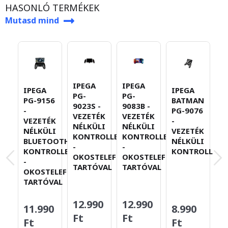
HASONLÓ TERMÉKEK
Mutasd mind
IPEGA
IPEGA
IPEGA
IPEGA
I
PG-
PG-
PG-9156
BATMAN
P
9023S -
9083B -
-
PG-9076
-
VEZETÉK
VEZETÉK
VEZETÉK
-
V
NÉLKÜLI
NÉLKÜLI
NÉLKÜLI
VEZETÉK
N
KONTROLLER
KONTROLLER
BLUETOOTH
NÉLKÜLI
K
-
-
KONTROLLER
KONTROLLER
T
OKOSTELEFON-
OKOSTELEFON-
-
TARTÓVAL
TARTÓVAL
OKOSTELEFON-
TARTÓVAL
12.990
12.990
11.990
8.990
6
Ft
Ft
Ft
Ft
F