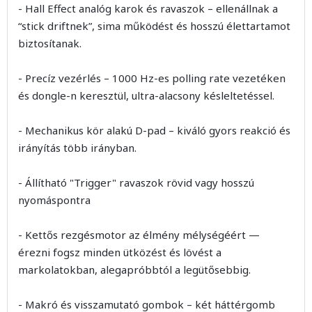
- Hall Effect analóg karok és ravaszok – ellenállnak a
“stick driftnek”, sima működést és hosszú élettartamot
biztosítanak.
- Precíz vezérlés – 1000 Hz-es polling rate vezetéken
és dongle-n keresztül, ultra-alacsony késleltetéssel.
- Mechanikus kör alakú D-pad – kiváló gyors reakció és
irányítás több irányban.
- Állítható "Trigger" ravaszok rövid vagy hosszú
nyomáspontra
- Kettős rezgésmotor az élmény mélységéért —
érezni fogsz minden ütközést és lövést a
markolatokban, alegapróbbtól a legütősebbig.
- Makró és visszamutató gombok – két háttérgomb