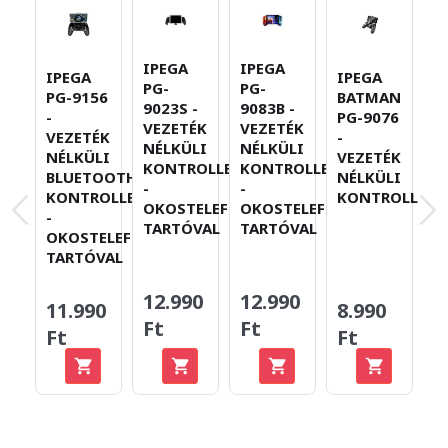
IPEGA
IPEGA
IPEGA
IPEGA
I
PG-
PG-
PG-9156
BATMAN
P
9023S -
9083B -
-
PG-9076
-
VEZETÉK
VEZETÉK
VEZETÉK
-
V
NÉLKÜLI
NÉLKÜLI
NÉLKÜLI
VEZETÉK
N
KONTROLLER
KONTROLLER
BLUETOOTH
NÉLKÜLI
K
-
-
KONTROLLER
KONTROLLER
T
OKOSTELEFON-
OKOSTELEFON-
-
TARTÓVAL
TARTÓVAL
OKOSTELEFON-
TARTÓVAL
12.990
12.990
11.990
8.990
6
Ft
Ft
Ft
Ft
F