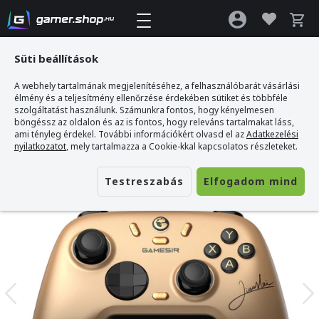
Süti beállítások
A webhely tartalmának megjelenítéséhez, a felhasználóbarát vásárlási
Gamer webshop
>
GameSir Nova 2 Lite Vezeték Nélküli Kontroller - Champion
élmény és a teljesítmény ellenőrzése érdekében sütiket és többféle
Edition
szolgáltatást használunk. Számunkra fontos, hogy kényelmesen
böngéssz az oldalon és az is fontos, hogy releváns tartalmakat láss,
ami tényleg érdekel. További információkért olvasd el az
Adatkezelési
nyilatkozatot
, mely tartalmazza a Cookie-kkal kapcsolatos részleteket.
Testreszabás
Elfogadom mind