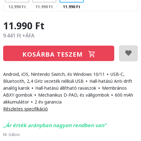
12.990 Ft
11.990 Ft
11.990 Ft
11.990 Ft
9.441 Ft +ÁFA
KOSÁRBA TESZEM
Android, iOS, Nintendo Switch, és Windows 10/11
•
USB-C,
Bluetooth, 2,4 GHz vezeték nélküli USB
•
Hall-hatású Anti-drift
analóg karok
•
Hall-hatású állítható ravaszok
•
Membrános
ABXY gombok
•
Mechanikus D-PAD, és vállgombok
•
600 mAh
akkumulátor
•
2 év garancia
Részletes specifikáció
Ár érték arányban nagyon rendben van
M. Gábor