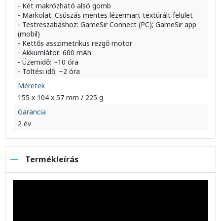
- Két makrózható alsó gomb
- Markolat: Csúszás mentes lézermart textúrált felület
- Testreszabáshoz: GameSir Connect (PC); GameSir app
(mobil)
- Kettős asszimetrikus rezgő motor
- Akkumlátor: 600 mAh
- Üzemidő: ~10 óra
- Töltési idő: ~2 óra
Méretek
155 x 104 x 57 mm / 225 g
Garancia
2 év
Termékleírás