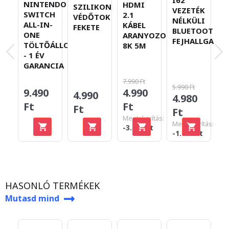
NINTENDO
HDMI
SZILIKON
A
VEZETÉK
SWITCH
2.1
VÉDŐTOK
B
NÉLKÜLI
ALL-IN-
KÁBEL
FEKETE
M
BLUETOOTH
ONE
ARANYOZOTT
T
FEJHALLGATÓ
TÖLTŐÁLLOMÁS
8K 5M
- 1 ÉV
GARANCIA
7.990 Ft
5.990 Ft
4.990
9.490
4.990
2
4.980
Ft
Ft
Ft
F
Ft
Megtakarítás:
Megtakarítás:
-3.000 Ft
-1.010 Ft
HASONLÓ TERMÉKEK
Mutasd mind