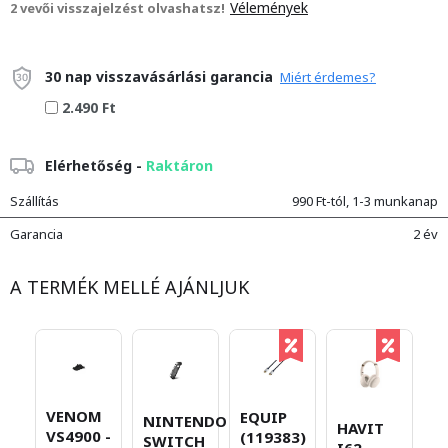
Vélemények
2 vevői visszajelzést olvashatsz!
30 nap visszavásárlási garancia
Miért érdemes?
2.490 Ft
Elérhetőség -
Raktáron
Szállítás
990 Ft-tól, 1-3 munkanap
Garancia
2 év
A TERMÉK MELLÉ AJÁNLJUK
VENOM
EQUIP
NINTENDO
U
HAVIT
VS4900 -
(119383)
SWITCH
W
I62