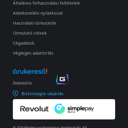
Általános felhasználási feltételek
Adatkezelési nyilatkozat
Használati útmutatók
Útmutató cikkek
Cégadatok
Végleges adattörlés
Árukereső.hu
Biztonságos vásárlás
© 2026 Minden jog fenntartva. Notebook Bp. Kft.