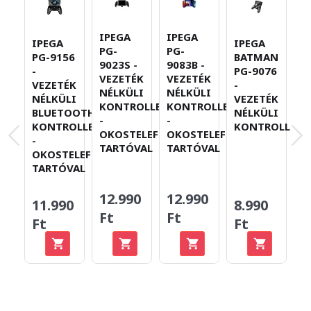
IPEGA
IPEGA
IPEGA
IPEGA
I
PG-
PG-
PG-9156
BATMAN
P
9023S -
9083B -
-
PG-9076
-
VEZETÉK
VEZETÉK
VEZETÉK
-
V
NÉLKÜLI
NÉLKÜLI
NÉLKÜLI
VEZETÉK
N
KONTROLLER
KONTROLLER
BLUETOOTH
NÉLKÜLI
K
-
-
KONTROLLER
KONTROLLER
T
OKOSTELEFON-
OKOSTELEFON-
-
TARTÓVAL
TARTÓVAL
OKOSTELEFON-
TARTÓVAL
12.990
12.990
11.990
8.990
6
Ft
Ft
Ft
Ft
F