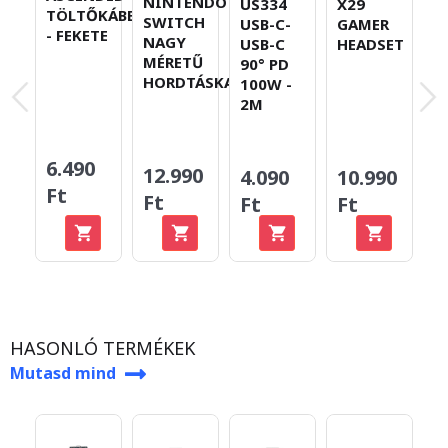
NINTENDO
US334
X29
TÖLTŐKÁBEL
A
SWITCH
USB-C-
GAMER
- FEKETE
V
NAGY
USB-C
HEADSET
N
MÉRETŰ
90° PD
T
HORDTÁSKA
100W -
T
2M
4.
6.490
2
12.990
4.090
10.990
Ft
F
Ft
Ft
Ft
Me
-2
HASONLÓ TERMÉKEK
Mutasd mind