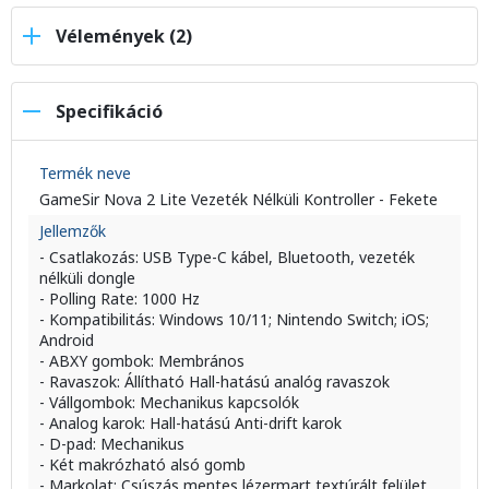
Vélemények (2)
Specifikáció
Termék neve
GameSir Nova 2 Lite Vezeték Nélküli Kontroller - Fekete
Jellemzők
- Csatlakozás: USB Type-C kábel, Bluetooth, vezeték
nélküli dongle
- Polling Rate: 1000 Hz
- Kompatibilitás: Windows 10/11; Nintendo Switch; iOS;
Android
- ABXY gombok: Membrános
- Ravaszok: Állítható Hall-hatású analóg ravaszok
- Vállgombok: Mechanikus kapcsolók
- Analog karok: Hall-hatású Anti-drift karok
- D-pad: Mechanikus
- Két makrózható alsó gomb
- Markolat: Csúszás mentes lézermart textúrált felület