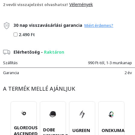
Vélemények
2 vevői visszajelzést olvashatsz!
30 nap visszavásárlási garancia
Miért érdemes?
2.490 Ft
Elérhetőség -
Raktáron
Szállítás
990 Ft-tól, 1-3 munkanap
Garancia
2 év
A TERMÉK MELLÉ AJÁNLJUK
GLORIOUS
H
DOBE
UGREEN
ONIKUMA
ASCENDED
W