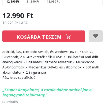
12.990 Ft
11.990 Ft
11.990 Ft
12.990 Ft
10.229 Ft +ÁFA
KOSÁRBA TESZEM
Android, iOS, Nintendo Switch, és Windows 10/11
•
USB-C,
Bluetooth, 2,4 GHz vezeték nélküli USB
•
Hall-hatású Anti-drift
analóg karok
•
Hall-hatású állítható ravaszok
•
Membrános
ABXY gombok
•
Mechanikus D-PAD, és vállgombok
•
600 mAh
akkumulátor
•
2 év garancia
Részletes specifikáció
Szuper kenyelmes, a tarolo doboz amivel jon a
legnagyobb talalmany.
H. Szabolcs