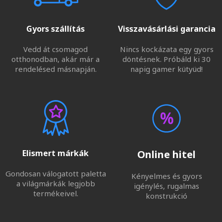
Gyors szállítás
Visszavásárlási garancia
Vedd át csomagod
Nincs kockázata egy gyors
otthonodban, akár már a
döntésnek. Próbáld ki 30
rendelésed másnapján.
napig gamer kütyüd!
Elismert márkák
Online hitel
Gondosan válogatott paletta
Kényelmes és gyors
a világmárkák legjobb
igénylés, rugalmas
termékeivel.
konstrukció