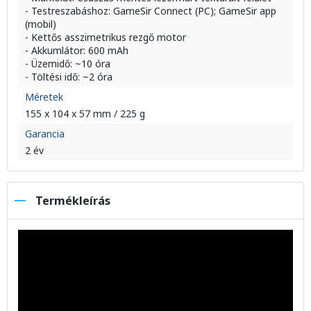
- Testreszabáshoz: GameSir Connect (PC); GameSir app
(mobil)
- Kettős asszimetrikus rezgő motor
- Akkumlátor: 600 mAh
- Üzemidő: ~10 óra
- Töltési idő: ~2 óra
Méretek
155 x 104 x 57 mm / 225 g
Garancia
2 év
Termékleírás