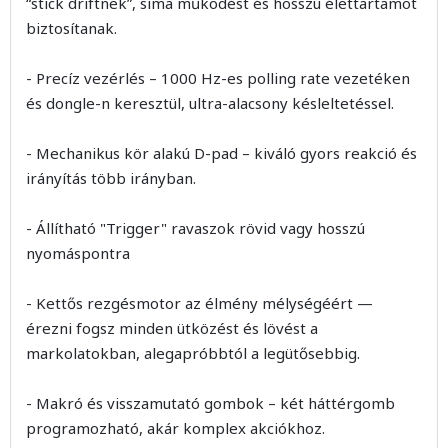
“stick driftnek”, sima működést és hosszú élettartamot
biztosítanak.
- Precíz vezérlés – 1000 Hz-es polling rate vezetéken
és dongle-n keresztül, ultra-alacsony késleltetéssel.
- Mechanikus kör alakú D-pad – kiváló gyors reakció és
irányítás több irányban.
- Állítható "Trigger" ravaszok rövid vagy hosszú
nyomáspontra
- Kettős rezgésmotor az élmény mélységéért —
érezni fogsz minden ütközést és lövést a
markolatokban, alegapróbbtól a legütősebbig.
- Makró és visszamutató gombok – két háttérgomb
programozható, akár komplex akciókhoz.