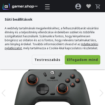
Süti beállítások
A webhely tartalmának megjelenítéséhez, a felhasználóbarát vásárlási
Gamer webshop
>
GameSir Nova 2 Lite Vezeték Nélküli Kontroller
élmény és a teljesítmény ellenőrzése érdekében sütiket és többféle
szolgáltatást használunk. Számunkra fontos, hogy kényelmesen
böngéssz az oldalon és az is fontos, hogy releváns tartalmakat láss,
ami tényleg érdekel. További információkért olvasd el az
Adatkezelési
nyilatkozatot
, mely tartalmazza a Cookie-kkal kapcsolatos részleteket.
Testreszabás
Elfogadom mind