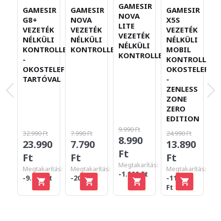
GAMESIR
GAMESIR
GAMESIR
GAMESIR
G
NOVA
G8+
NOVA
X5S
G
LITE
VEZETÉK
VEZETÉK
VEZETÉK
T
VEZETÉK
NÉLKÜLI
NÉLKÜLI
NÉLKÜLI
M
NÉLKÜLI
KONTROLLER
KONTROLLER
MOBIL
V
KONTROLLER
-
KONTROLLER
N
OKOSTELEFON-
OKOSTELEFO
K
TARTÓVAL
-
-
ZENLESS
ZONE
ZERO
EDITION
9.990 Ft
32.990 Ft
7.990 Ft
24.990 Ft
8.990
23.990
7.790
13.890
3
Ft
Ft
Ft
Ft
F
Megtakarítás:
Megtakarítás:
Megtakarítás:
Megtakarítás:
-1.000 Ft
-9.000 Ft
-200 Ft
-11.100
Ft