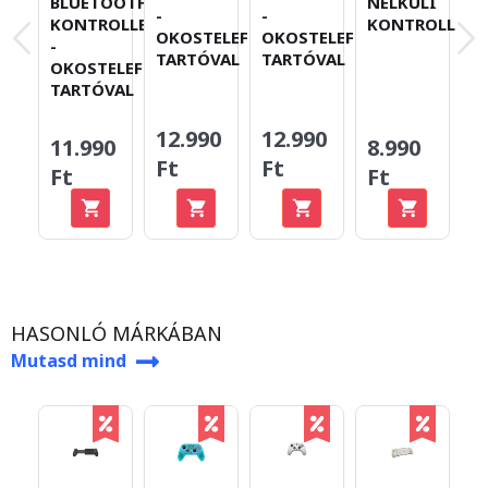
BLUETOOTH
NÉLKÜLI
K
-
-
KONTROLLER
KONTROLLER
T
OKOSTELEFON-
OKOSTELEFON-
-
TARTÓVAL
TARTÓVAL
OKOSTELEFON-
TARTÓVAL
12.990
12.990
11.990
8.990
6
Ft
Ft
Ft
Ft
F
HASONLÓ MÁRKÁBAN
Mutasd mind