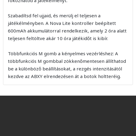
fokozhatod a játékélményt.
Szabadítsd fel ujjaid, és merülj el teljesen a
játékélményben. A Nova Lite kontroller beépített
600mAh akkumulátorral rendelkezik, amely 2 óra alatt
teljesen feltöltve akár 10 óra játékidőt is kibír.
Többfunkciós M gomb a kényelmes vezérléshez: A
többfunkciós M gombbal zökkenőmentesen állíthatod
be a különböző beállításokat, a rezgés intenzitásától
kezdve az ABXY elrendezésen át a botok holtteréig.