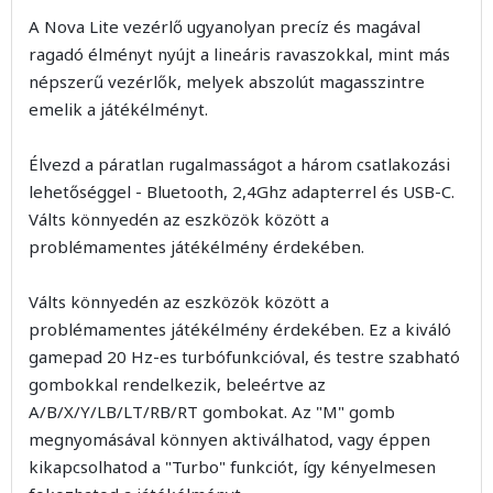
A Nova Lite vezérlő ugyanolyan precíz és magával
ragadó élményt nyújt a lineáris ravaszokkal, mint más
népszerű vezérlők, melyek abszolút magasszintre
emelik a játékélményt.
Élvezd a páratlan rugalmasságot a három csatlakozási
lehetőséggel - Bluetooth, 2,4Ghz adapterrel és USB-C.
Válts könnyedén az eszközök között a
problémamentes játékélmény érdekében.
Válts könnyedén az eszközök között a
problémamentes játékélmény érdekében. Ez a kiváló
gamepad 20 Hz-es turbófunkcióval, és testre szabható
gombokkal rendelkezik, beleértve az
A/B/X/Y/LB/LT/RB/RT gombokat. Az "M" gomb
megnyomásával könnyen aktiválhatod, vagy éppen
kikapcsolhatod a "Turbo" funkciót, így kényelmesen