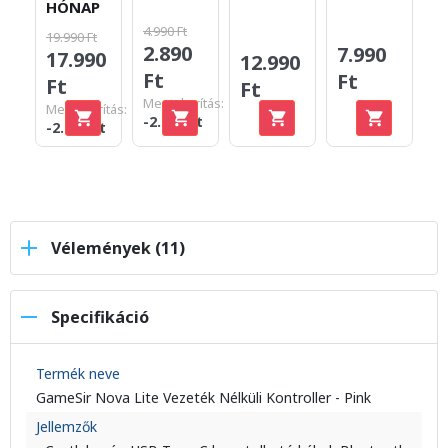
H
HÓNAP
4.990 Ft
24
19.990 Ft
2.890
1
7.990
17.990
12.990
Ft
F
Ft
Ft
Ft
Megtakarítás:
Me
Megtakarítás:
-2.100 Ft
-7
-2.000 Ft
Vélemények (11)
Specifikáció
Termék neve
GameSir Nova Lite Vezeték Nélküli Kontroller - Pink
Jellemzők