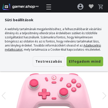
Süti beállítások
A webhely tartalmának megjelenítéséhez, a felhasználóbarát vásárlási
Gamer webshop
>
GameSir Nova Lite Vezeték Nélküli Kontroller - Pink
élmény és a teljesítmény ellenőrzése érdekében sütiket és többféle
szolgáltatást használunk. Számunkra fontos, hogy kényelmesen
böngéssz az oldalon és az is fontos, hogy releváns tartalmakat láss,
ami tényleg érdekel. További információkért olvasd el az
Adatkezelési
nyilatkozatot
, mely tartalmazza a Cookie-kkal kapcsolatos részleteket.
Testreszabás
Elfogadom mind