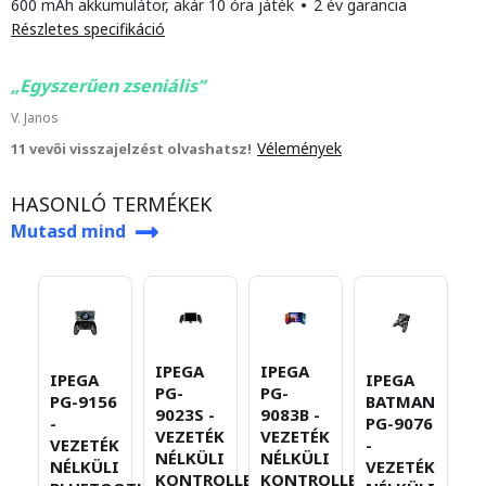
600 mAh akkumulátor, akár 10 óra játék
•
2 év garancia
Részletes specifikáció
Egyszerűen zseniális
V. Janos
Vélemények
11 vevői visszajelzést olvashatsz!
HASONLÓ TERMÉKEK
Mutasd mind
IPEGA
IPEGA
IPEGA
IPEGA
I
PG-
PG-
PG-9156
BATMAN
P
9023S -
9083B -
-
PG-9076
-
VEZETÉK
VEZETÉK
VEZETÉK
-
V
NÉLKÜLI
NÉLKÜLI
NÉLKÜLI
VEZETÉK
N
KONTROLLER
KONTROLLER