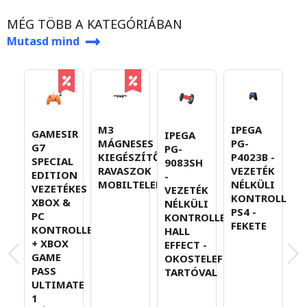
MÉG TÖBB A KATEGÓRIÁBAN
Mutasd mind
M3
IPEGA
G
GAMESIR
IPEGA
MÁGNESES
PG-
G
G7
PG-
KIEGÉSZÍTŐ
P4023B -
S
SPECIAL
9083SH
RAVASZOK
VEZETÉK
E
EDITION
-
MOBILTELEFONOKHOZ
NÉLKÜLI
V
VEZETÉKES
VEZETÉK
KONTROLLER
X
XBOX &
NÉLKÜLI
PS4 -
P
PC
KONTROLLER
FEKETE
K
KONTROLLER
HALL
+
+ XBOX
EFFECT -
G
GAME
OKOSTELEFON-
P
PASS
TARTÓVAL
U
ULTIMATE
1
1