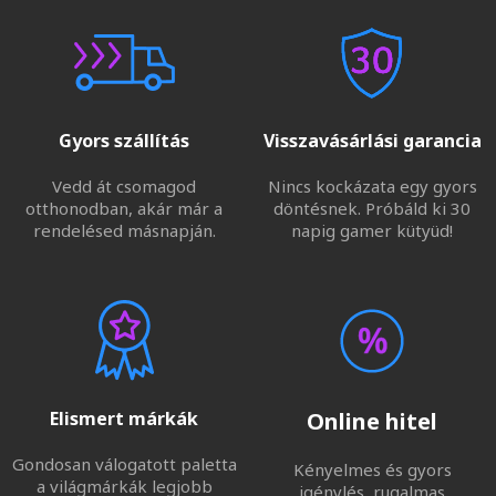
Gyors szállítás
Visszavásárlási garancia
Vedd át csomagod
Nincs kockázata egy gyors
otthonodban, akár már a
döntésnek. Próbáld ki 30
rendelésed másnapján.
napig gamer kütyüd!
Elismert márkák
Online hitel
Gondosan válogatott paletta
Kényelmes és gyors
a világmárkák legjobb
igénylés, rugalmas