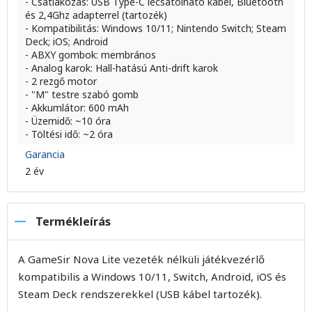
- Csatlakozás: USB Type-C lecsatolható kábel, Bluetooth
és 2,4Ghz adapterrel (tartozék)
- Kompatibilitás: Windows 10/11; Nintendo Switch; Steam
Deck; iOS; Android
- ABXY gombok: membrános
- Analog karok: Hall-hatású Anti-drift karok
- 2 rezgő motor
- "M" testre szabó gomb
- Akkumlátor: 600 mAh
- Üzemidő: ~10 óra
- Töltési idő: ~2 óra
Garancia
2 év
Termékleírás
A GameSir Nova Lite vezeték nélküli játékvezérlő
kompatibilis a Windows 10/11, Switch, Android, iOS és
Steam Deck rendszerekkel (USB kábel tartozék).