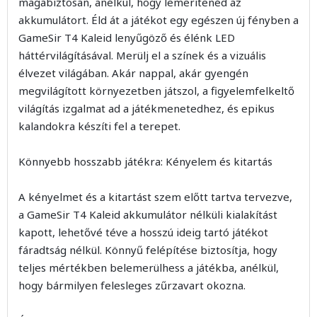
magabiztosan, anélkül, hogy lemerítenéd az
akkumulátort. Éld át a játékot egy egészen új fényben a
GameSir T4 Kaleid lenyűgöző és élénk LED
háttérvilágításával. Merülj el a színek és a vizuális
élvezet világában. Akár nappal, akár gyengén
megvilágított környezetben játszol, a figyelemfelkeltő
világítás izgalmat ad a játékmenetedhez, és epikus
kalandokra készíti fel a terepet.
Könnyebb hosszabb játékra: Kényelem és kitartás
A kényelmet és a kitartást szem előtt tartva tervezve,
a GameSir T4 Kaleid akkumulátor nélküli kialakítást
kapott, lehetővé téve a hosszú ideig tartó játékot
fáradtság nélkül. Könnyű felépítése biztosítja, hogy
teljes mértékben belemerülhess a játékba, anélkül,
hogy bármilyen felesleges zűrzavart okozna.