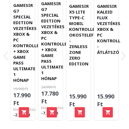
GAMESIR
GAMESIR
GAMESIR
GAMESIR
G
G7
G7
X5 LITE
KALEID
X
SPECIAL
SPECIAL
TYPE-C
FLUX
T
EDITION
EDITION
MOBIL
VEZETÉKES
M
VEZETÉKES
VEZETÉKES
KONTROLLER
XBOX &
K
XBOX &
XBOX &
OKOSTELEFONOKHOZ
PC
O
PC
PC
-
KONTROLLER
-
KONTROLLER
KONTROLLER
ZENLESS
-
W
+ XBOX
+ XBOX
ZONE
ÁTLÁTSZÓ
Z
GAME
GAME
ZERO
PASS
PASS
EDITION
ULTIMATE
ULTIMATE
1
1
HÓNAP
HÓNAP
24.990 Ft
19.990 Ft
10
17.780
17.990
9
15.990
15.990
Ft
Ft
F
Ft
Ft
Megtakarítás:
Megtakarítás:
Me
-7.210 Ft
-2.000 Ft
-1