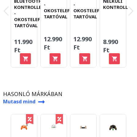
BLUETOOTH
NÉLKÜLI
K
-
-
KONTROLLER
KONTROLLER
T
OKOSTELEFON-
OKOSTELEFON-
-
TARTÓVAL
TARTÓVAL
OKOSTELEFON-
TARTÓVAL
12.990
12.990
11.990
8.990
6
Ft
Ft
Ft
Ft
F
HASONLÓ MÁRKÁBAN
Mutasd mind