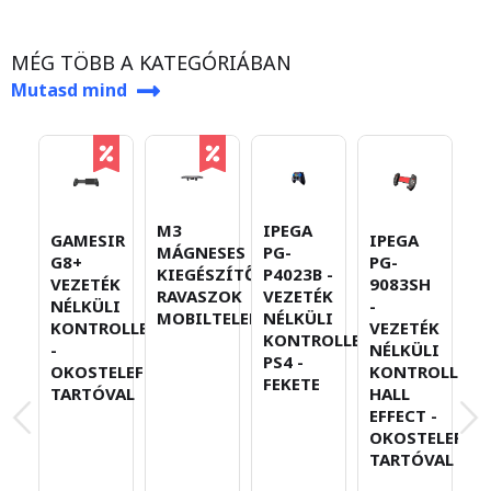
MÉG TÖBB A KATEGÓRIÁBAN
Mutasd mind
M3
IPEGA
GAMESIR
IPEGA
G
MÁGNESES
PG-
G8+
PG-
N
KIEGÉSZÍTŐ
P4023B -
VEZETÉK
9083SH
V
RAVASZOK
VEZETÉK
NÉLKÜLI
-
N
MOBILTELEFONOKHOZ
NÉLKÜLI
KONTROLLER
VEZETÉK
K
KONTROLLER
-
NÉLKÜLI
PS4 -
OKOSTELEFON-
KONTROLLER
FEKETE
TARTÓVAL
HALL
EFFECT -
OKOSTELEFON
TARTÓVAL