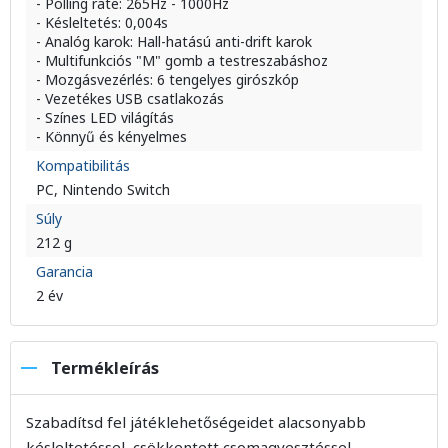
- Polling rate: 265Hz - 1000Hz
- Késleltetés: 0,004s
- Analóg karok: Hall-hatású anti-drift karok
- Multifunkciós "M" gomb a testreszabáshoz
- Mozgásvezérlés: 6 tengelyes girószkóp
- Vezetékes USB csatlakozás
- Színes LED világítás
- Könnyű és kényelmes
Kompatibilitás
PC, Nintendo Switch
Súly
212 g
Garancia
2 év
Termékleírás
Szabadítsd fel játéklehetőségeidet alacsonyabb
késleltetéssel, csökkentett csomagvesztéssel,