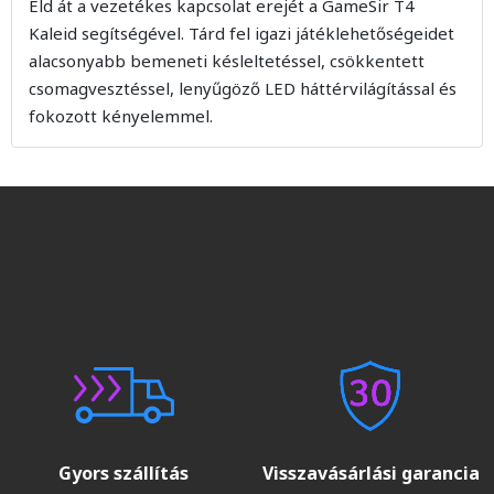
Éld át a vezetékes kapcsolat erejét a GameSir T4
Kaleid segítségével. Tárd fel igazi játéklehetőségeidet
alacsonyabb bemeneti késleltetéssel, csökkentett
csomagvesztéssel, lenyűgöző LED háttérvilágítással és
fokozott kényelemmel.
Gyors szállítás
Visszavásárlási garancia