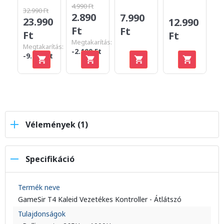
4.990 Ft
32.990 Ft
7.
2.890
7.990
23.990
7
12.990
Ft
Ft
Ft
F
Ft
Megtakarítás:
Megtakarítás:
Me
-2.100 Ft
-9.000 Ft
-2
Vélemények (1)
Specifikáció
Termék neve
GameSir T4 Kaleid Vezetékes Kontroller - Átlátszó
Tulajdonságok