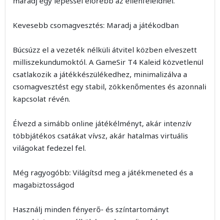
maradj egy lépéssel előrébb az ellenfeleidnél.
Kevesebb csomagvesztés: Maradj a játékodban
Búcsúzz el a vezeték nélküli átvitel közben elveszett
milliszekundumoktól. A GameSir T4 Kaleid közvetlenül
csatlakozik a játékkészülékedhez, minimalizálva a
csomagvesztést egy stabil, zökkenőmentes és azonnali
kapcsolat révén.
Élvezd a simább online játékélményt, akár intenzív
többjátékos csatákat vívsz, akár hatalmas virtuális
világokat fedezel fel.
Még ragyogóbb: Világítsd meg a játékmeneted és a
magabiztosságod
Használj minden fényerő- és színtartományt