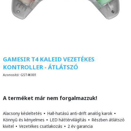
GAMESIR T4 KALEID VEZETÉKES
KONTROLLER - ÁTLÁTSZÓ
Azonosító:
GST4K001
A terméket már nem forgalmazzuk!
Alacsony késleltetés
•
Hall-hatású anti-drift analóg karok
•
Könnyű és kényelmes
•
LED háttérvilágítás
•
Részben átlátszó
kivitel
•
Vezetékes csatlakozás
•
2 év garancia