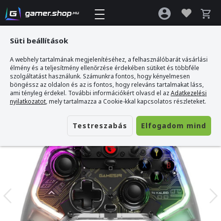
Süti beállítások
A webhely tartalmának megjelenítéséhez, a felhasználóbarát vásárlási
Gamer webshop
>
GameSir T4 Kaleid Vezetékes Kontroller - Átlátszó
élmény és a teljesítmény ellenőrzése érdekében sütiket és többféle
szolgáltatást használunk. Számunkra fontos, hogy kényelmesen
böngéssz az oldalon és az is fontos, hogy releváns tartalmakat láss,
ami tényleg érdekel. További információkért olvasd el az
Adatkezelési
nyilatkozatot
, mely tartalmazza a Cookie-kkal kapcsolatos részleteket.
Testreszabás
Elfogadom mind