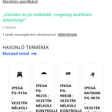
Részletes specifikáció
Csendes és jól működik, rengeteg beállítási
lehetőség!
V. Mátyás
Vélemények
1 vevői visszajelzést olvashatsz!
HASONLÓ TERMÉKEK
Mutasd mind
IPEGA
IPEGA
IPEGA
IPEGA
I
PG-
PG-
PG-9156
BATMAN
P
9023S -
9083B -
-
PG-9076
-
VEZETÉK
VEZETÉK
VEZETÉK
-
V
NÉLKÜLI
NÉLKÜLI
NÉLKÜLI
VEZETÉK
N
KONTROLLER
KONTROLLER