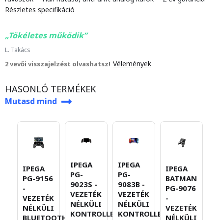
Részletes specifikáció
Tökéletes működik
L. Takács
Vélemények
2 vevői visszajelzést olvashatsz!
HASONLÓ TERMÉKEK
Mutasd mind
IPEGA
IPEGA
IPEGA
IPEGA
I
PG-
PG-
PG-9156
BATMAN
P
9023S -
9083B -
-
PG-9076
-
VEZETÉK
VEZETÉK
VEZETÉK
-
V
NÉLKÜLI
NÉLKÜLI
NÉLKÜLI
VEZETÉK
N
KONTROLLER
KONTROLLER
BLUETOOTH
NÉLKÜLI
K