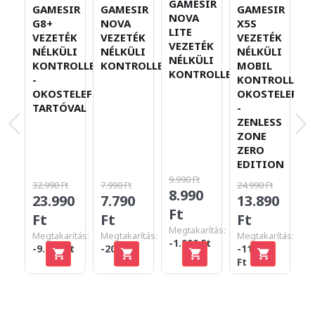
GAMESIR
GAMESIR
GAMESIR
GAMESIR
G
NOVA
G8+
NOVA
X5S
G
LITE
VEZETÉK
VEZETÉK
VEZETÉK
T
VEZETÉK
NÉLKÜLI
NÉLKÜLI
NÉLKÜLI
M
NÉLKÜLI
KONTROLLER
KONTROLLER
MOBIL
V
KONTROLLER
-
KONTROLLER
N
OKOSTELEFON-
OKOSTELEFO
K
TARTÓVAL
-
-
ZENLESS
ZONE
ZERO
EDITION
9.990 Ft
32.990 Ft
7.990 Ft
24.990 Ft
8.990
23.990
7.790
13.890
3
Ft
Ft
Ft
Ft
F
Megtakarítás:
Megtakarítás:
Megtakarítás:
Megtakarítás:
-1.000 Ft
-9.000 Ft
-200 Ft
-11.100
Ft