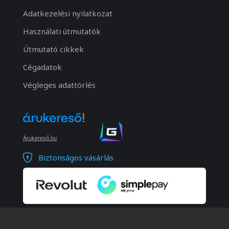
Adatkezelési nyilatkozat
Használati útmutatók
Útmutató cikkek
Cégadatok
Végleges adattörlés
Árukereső.hu
Biztonságos vásárlás
© 2026 Minden jog fenntartva. Notebook Bp. Kft.