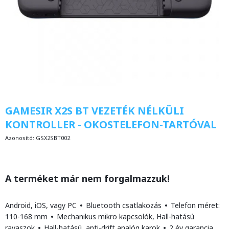
GAMESIR X2S BT VEZETÉK NÉLKÜLI
KONTROLLER - OKOSTELEFON-TARTÓVAL
Azonosító:
GSX2SBT002
A terméket már nem forgalmazzuk!
Android, iOS, vagy PC
•
Bluetooth csatlakozás
•
Telefon méret:
110-168 mm
•
Mechanikus mikro kapcsolók, Hall-hatású
ravaszok
•
Hall-hatású, anti-drift analóg karok
•
2 év garancia