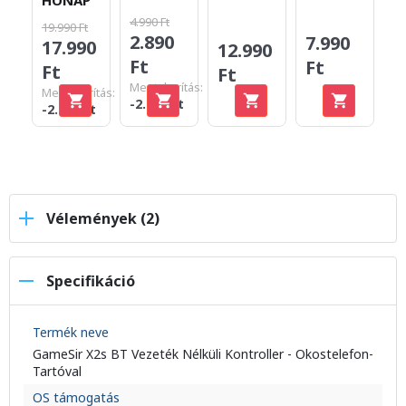
4.990 Ft
24
19.990 Ft
2.890
1
7.990
17.990
12.990
Ft
F
Ft
Ft
Ft
Megtakarítás:
Me
Megtakarítás:
-2.100 Ft
-7
-2.000 Ft
Vélemények (2)
Specifikáció
Termék neve
GameSir X2s BT Vezeték Nélküli Kontroller - Okostelefon-
Tartóval
OS támogatás