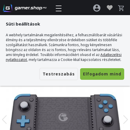
Süti beállítások
A webhely tartalmának megjelenítéséhez, a felhasználóbarát vásárlási
Gamer webshop
>
GameSir X2s BT Vezeték Nélküli Kontroller - Okostelefon-
élmény és a teljesítmény ellenőrzése érdekében sütiket és többféle
Tartóval
szolgáltatást használunk. Számunkra fontos, hogy kényelmesen
böngéssz az oldalon és az is fontos, hogy releváns tartalmakat láss,
ami tényleg érdekel. További információkért olvasd el az
Adatkezelési
nyilatkozatot
, mely tartalmazza a Cookie-kkal kapcsolatos részleteket.
Testreszabás
Elfogadom mind