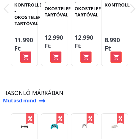
-
-
KONTROLLER
KONTROLLER
T
OKOSTELEFON-
OKOSTELEFON-
-
TARTÓVAL
TARTÓVAL
OKOSTELEFON-
TARTÓVAL
12.990
12.990
11.990
8.990
6
Ft
Ft
Ft
Ft
F
HASONLÓ MÁRKÁBAN
Mutasd mind