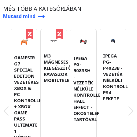
MÉG TÖBB A KATEGÓRIÁBAN
Mutasd mind
M3
IPEGA
G
GAMESIR
IPEGA
MÁGNESES
PG-
G
G7
PG-
KIEGÉSZÍTŐ
P4023B -
S
SPECIAL
9083SH
RAVASZOK
VEZETÉK
E
EDITION
-
MOBILTELEFONOKHOZ
NÉLKÜLI
V
VEZETÉKES
VEZETÉK
KONTROLLER
X
XBOX &
NÉLKÜLI
PS4 -
P
PC
KONTROLLER
FEKETE
K
KONTROLLER
HALL
+
+ XBOX
EFFECT -
G
GAME
OKOSTELEFON-
P
PASS
TARTÓVAL
U
ULTIMATE
1
1
H
HÓNAP