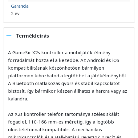
Garancia
2 év
Termékleírás
A GameSir X2s kontroller a mobiljáték-élmény
forradalmát hozza el a kezedbe. Az Android és iOS
kompatibilitásnak köszönhetően bármilyen
platformon kihozhatod a legtöbbet a játékélményből.
A Bluetooth csatlakozás gyors és stabil kapcsolatot
biztosít, így bármikor készen állhatsz a harcra vagy az
kalandra.
Az X2s kontroller telefon tartománya széles skálát
fogad el, 110-168 mm-es méretig, így a legtöbb
okostelefonnal kompatibilis. A mechanikus
mikrokapcsolók és a Hall-hatású ravaszok precíz és