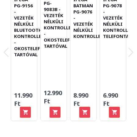
PG-
PG-9156
BATMAN
PG-9078
P
9083B -
-
PG-9076
-
V
VEZETÉK
VEZETÉK
-
VEZETÉK
N
NÉLKÜLI
NÉLKÜLI
VEZETÉK
NÉLKÜLI
K
KONTROLLER
BLUETOOTH
NÉLKÜLI
KONTROLLER
O
-
KONTROLLER
KONTROLLER
TELEFONTART
T
OKOSTELEFON-
-
TARTÓVAL
OKOSTELEFON-
TARTÓVAL
12.990
11.990
8.990
6.990
7
Ft
Ft
Ft
Ft
F