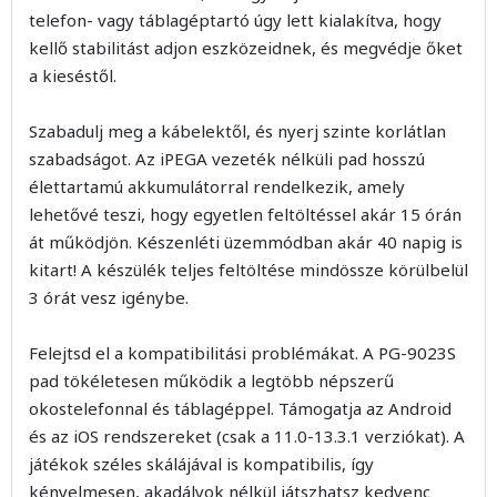
telefon- vagy táblagéptartó úgy lett kialakítva, hogy
kellő stabilitást adjon eszközeidnek, és megvédje őket
a kieséstől.
Szabadulj meg a kábelektől, és nyerj szinte korlátlan
szabadságot. Az iPEGA vezeték nélküli pad hosszú
élettartamú akkumulátorral rendelkezik, amely
lehetővé teszi, hogy egyetlen feltöltéssel akár 15 órán
át működjön. Készenléti üzemmódban akár 40 napig is
kitart! A készülék teljes feltöltése mindössze körülbelül
3 órát vesz igénybe.
Felejtsd el a kompatibilitási problémákat. A PG-9023S
pad tökéletesen működik a legtöbb népszerű
okostelefonnal és táblagéppel. Támogatja az Android
és az iOS rendszereket (csak a 11.0-13.3.1 verziókat). A
játékok széles skálájával is kompatibilis, így
kényelmesen, akadályok nélkül játszhatsz kedvenc