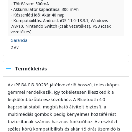
- Töltőáram: 500mA
- Akkumulátor kapacitása: 300 mAh
- Készenléti idő: Akár 40 nap
- Kompatibilitás: Android, iOS 11.0-13.3.1, Windows
7/8/10, Nintendo Switch (csak vezetékes), PS3 (csak
vezetékes)
Garancia
2 év
Termékleírás
Az iPEGA PG-9023S játékvezérlő hosszú, teleszkópos
gémmel rendelkezik, így tökéletesen illeszkedik a
legkülönbözőbb eszközökhöz. A Bluetooth 4.0
kapcsolat stabil, megbízható átvitelt biztosít, a
multimédiás gombok pedig kényelmes hozzáférést
biztosítanak számos hasznos funkcióhoz. Az eszközt
széles körű kompatibilitás és akár 15 órás üzemidő is