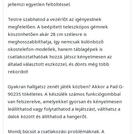
jellemzi egyetlen feltöltéssel.
Testre szabhatod a vezérlőt az igényeidnek
megfelelően. A beépített teleszkópos gémnek
köszönhetően akár 28 cm szélesre is
meghosszabbíthatja, így nemcsak különböző
okostelefon-modellek, hanem táblagépek is
csatlakoztathatóak hozzá. Játssz kényelmesen az
általad választott eszközzel, és dönts még több
rekordot!
Gyakran hallgatsz zenét játék közben? Akkor a Pad G-
9023S tökéletes. A készülék számos funkciógombbal
van felszerelve, amelyekkel gyorsan és kényelmesen
leállíthatod vagy folytathatod a lejátszást, válthatsz a
dalok között és állíthatod a hangerőt.
Mondj búcsút a csatlakozási problémáknak. A