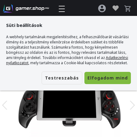
Süti beállítások
A webhely tartalmának megjelenítéséhez, a felhasználóbarát vásárlási
Gamer webshop
>
iPega PG-9023s - Vezeték Nélküli Kontroller - Okostelefon-
élmény és a teljesítmény ellenőrzése érdekében sütiket és többféle
Tartóval
szolgáltatást használunk. Számunkra fontos, hogy kényelmesen
böngéssz az oldalon és az is fontos, hogy releváns tartalmakat láss,
ami tényleg érdekel. További információkért olvasd el az
Adatkezelési
nyilatkozatot
, mely tartalmazza a Cookie-kkal kapcsolatos részleteket.
Testreszabás
Elfogadom mind