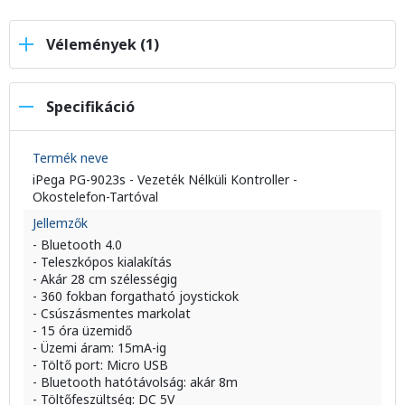
Vélemények (1)
Specifikáció
Termék neve
iPega PG-9023s - Vezeték Nélküli Kontroller -
Okostelefon-Tartóval
Jellemzők
- Bluetooth 4.0
- Teleszkópos kialakítás
- Akár 28 cm szélességig
- 360 fokban forgatható joystickok
- Csúszásmentes markolat
- 15 óra üzemidő
- Üzemi áram: 15mA-ig
- Töltő port: Micro USB
- Bluetooth hatótávolság: akár 8m
- Töltőfeszültség: DC 5V