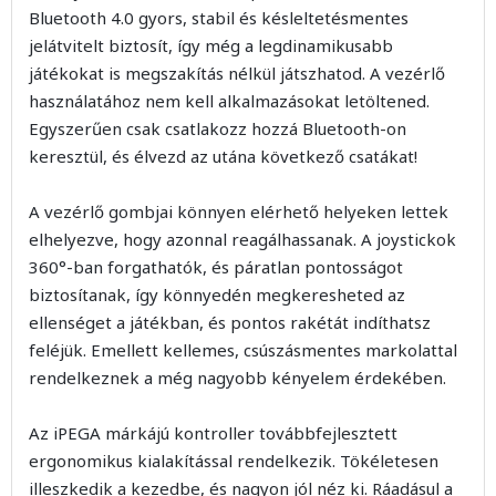
Bluetooth 4.0 gyors, stabil és késleltetésmentes
jelátvitelt biztosít, így még a legdinamikusabb
játékokat is megszakítás nélkül játszhatod. A vezérlő
használatához nem kell alkalmazásokat letöltened.
Egyszerűen csak csatlakozz hozzá Bluetooth-on
keresztül, és élvezd az utána következő csatákat!
A vezérlő gombjai könnyen elérhető helyeken lettek
elhelyezve, hogy azonnal reagálhassanak. A joystickok
360°-ban forgathatók, és páratlan pontosságot
biztosítanak, így könnyedén megkeresheted az
ellenséget a játékban, és pontos rakétát indíthatsz
feléjük. Emellett kellemes, csúszásmentes markolattal
rendelkeznek a még nagyobb kényelem érdekében.
Az iPEGA márkájú kontroller továbbfejlesztett
ergonomikus kialakítással rendelkezik. Tökéletesen
illeszkedik a kezedbe, és nagyon jól néz ki. Ráadásul a