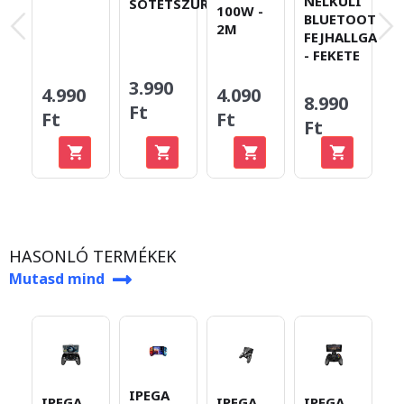
NÉLKÜLI
SÖTÉTSZÜRKE
100W -
S
BLUETOOTH
2M
FEJHALLGATÓ
- FEKETE
3.990
4.990
4.090
1
8.990
Ft
Ft
Ft
F
Ft
HASONLÓ TERMÉKEK
Mutasd mind
IPEGA
IPEGA
IPEGA
IPEGA
I