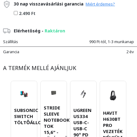
30 nap visszavásárlási garancia
Miért érdemes?
2.490 Ft
Elérhetőség -
Raktáron
Szállítás
990 Ft-tól, 1-3 munkanap
Garancia
2 év
A TERMÉK MELLÉ AJÁNLJUK
STRIDE
SUBSONIC
UGREEN
B
HAVIT
SLEEVE
SWITCH
US334
E
H630BT
NOTEBOOK
TÖLTŐÁLLOMÁS
USB-C-
F
PRO
TOK
USB-C
Q
VEZETÉK
15,6" -
90° PD
T