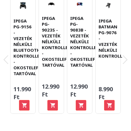
IPEGA
IPEGA
IPEGA
IPEGA
I
PG-
PG-
PG-9156
BATMAN
P
9023S -
9083B -
-
PG-9076
-
VEZETÉK
VEZETÉK
VEZETÉK
-
V
NÉLKÜLI
NÉLKÜLI
NÉLKÜLI
VEZETÉK
N
KONTROLLER
KONTROLLER
BLUETOOTH
NÉLKÜLI
K
-
-
KONTROLLER
KONTROLLER
T
OKOSTELEFON-
OKOSTELEFON-
-
TARTÓVAL
TARTÓVAL
OKOSTELEFON-
TARTÓVAL
12.990
12.990
11.990
8.990
6
Ft
Ft
Ft
Ft
F