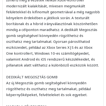
modernizált kialakítását, mívesen megmunkált
felületekkel és kifinomult geometriával a még nagyobb
kényelem érdekében a játékok során. A texturált
borításnak és a hibrid irányválasztónak köszönhetően
mindig a célponton maradhatsz. A dedikált Megosztás
gomb segítségével könnyedén rögzíthetsz és
oszthatsz meg tartalmakat. Gyorsan párosíthatod
eszközeidet, például az Xbox Series X|S és az Xbox
One kontrollert, Windows 10-es számítógépedet,
valamint Android és iOS rendszerű készülékeidet, és
pillanatok alatt válthatsz a különböző eszközök között.
DEDIKÁLT MEGOSZTÁS GOMB
Az új Megosztás gomb segítségével könnyedén
rögzíthetsz és oszthatsz meg tartalmakat, például
képernyőképeket, felvételeket és sok egyebet.