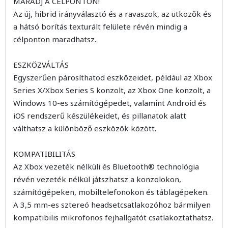
MARADJ A CÉLPONTON!
Az új, hibrid irányválasztó és a ravaszok, az ütközők és
a hátsó borítás texturált felülete révén mindig a
célponton maradhatsz.
ESZKÖZVÁLTÁS
Egyszerűen párosíthatod eszközeidet, például az Xbox
Series X/Xbox Series S konzolt, az Xbox One konzolt, a
Windows 10-es számítógépedet, valamint Android és
iOS rendszerű készülékeidet, és pillanatok alatt
válthatsz a különböző eszközök között.
KOMPATIBILITÁS
Az Xbox vezeték nélküli és Bluetooth® technológia
révén vezeték nélkül játszhatsz a konzolokon,
számítógépeken, mobiltelefonokon és táblagépeken.
A 3,5 mm-es sztereó headsetcsatlakozóhoz bármilyen
kompatibilis mikrofonos fejhallgatót csatlakoztathatsz.