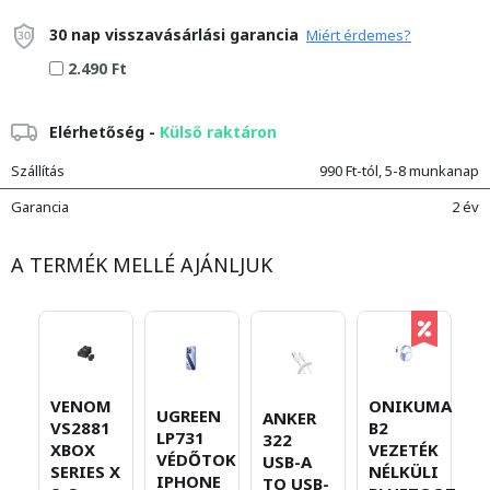
30 nap visszavásárlási garancia
Miért érdemes?
2.490 Ft
Elérhetőség -
Külső raktáron
Szállítás
990 Ft-tól, 5-8 munkanap
Garancia
2 év
A TERMÉK MELLÉ AJÁNLJUK
VENOM
ONIKUMA
H
UGREEN
ANKER
VS2881
B2
W
LP731
322
XBOX
VEZETÉK
A
VÉDŐTOK
USB-A
SERIES X
NÉLKÜLI
V
IPHONE
TO USB-