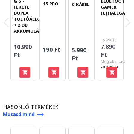
& S -
BLUETOOTH
N
15 PRO
C KÁBEL
FEKETE
GAMER
T
DUPLA
FEJHALLGATÓ
T
TÖLTŐÁLLOMÁS
+ 2 DB
AKKUMULÁTOR
15.990 Ft
4.
7.890
10.990
2
190 Ft
5.990
Ft
Ft
F
Ft
Megtakarítás:
Me
-8.100 Ft
-2
HASONLÓ TERMÉKEK
Mutasd mind