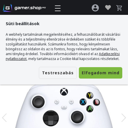
Süti beállítások
A webhely tartalmának megjelenítéséhez, a felhasználóbarát vásárlási
Gamer webshop
>
Microsoft Xbox Series X/S Vezeték Nélküli Kontroller Robot
élmény és a teljesítmény ellenőrzése érdekében sütiket és többféle
White
szolgáltatást használunk. Számunkra fontos, hogy kényelmesen
böngéssz az oldalon és az is fontos, hogy releváns tartalmakat láss,
ami tényleg érdekel. További információkért olvasd el az
Adatkezelési
nyilatkozatot
, mely tartalmazza a Cookie-kkal kapcsolatos részleteket.
Testreszabás
Elfogadom mind