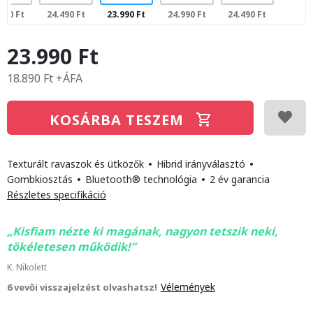
490 Ft
24.490 Ft
23.990 Ft
24.990 Ft
24.490 Ft
23.990 Ft
18.890 Ft +ÁFA
KOSÁRBA TESZEM
Texturált ravaszok és ütközők
•
Hibrid irányválasztó
•
Gombkiosztás
•
Bluetooth® technológia
•
2 év garancia
Részletes specifikáció
Kisfiam nézte ki magának, nagyon tetszik neki,
tökéletesen működik!
K. Nikolett
Vélemények
6 vevői visszajelzést olvashatsz!