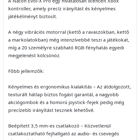
A Nacon Evol-X Pro egy hivatalosan licencelt Xbox
kontroller, amely precíz irányítást és kényelmes
játékélményt biztosít.
A négy vibrációs motorral (kettő a ravaszokban, kettő
a markolatokban) még intenzívebbé teszi a játékokat,
míg a 20 személyre szabható RGB-fényhatás egyedi
megjelenést kölcsönöz.
Főbb jellemzők:
Kényelmes és ergonomikus kialakítás – Az átdolgozott,
texturált hátlap biztos fogást garantál, a nagyobb
akciógombok és a homorú joystick-fejek pedig még
precízebb irányítást tesznek lehetővé.
Beépített 3,5 mm-es csatlakozó – Közvetlenül
csatlakoztatható fejhallgató az audio- és csevegés