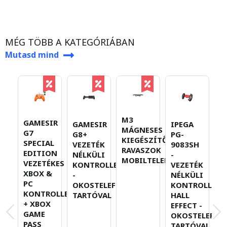
MÉG TÖBB A KATEGÓRIÁBAN
Mutasd mind
M3
I
GAMESIR
GAMESIR
IPEGA
MÁGNESES
P
G7
G8+
PG-
KIEGÉSZÍTŐ
P
SPECIAL
VEZETÉK
9083SH
RAVASZOK
V
EDITION
NÉLKÜLI
-
MOBILTELEFONOKHOZ
N
VEZETÉKES
KONTROLLER
VEZETÉK
K
XBOX &
-
NÉLKÜLI
P
PC
OKOSTELEFON-
KONTROLLER
F
KONTROLLER
TARTÓVAL
HALL
+ XBOX
EFFECT -
GAME
OKOSTELEFON
PASS
TARTÓVAL