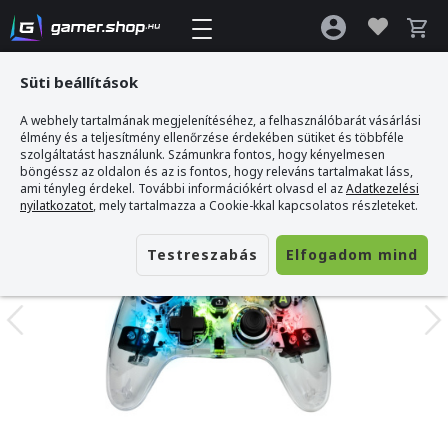
Süti beállítások
A webhely tartalmának megjelenítéséhez, a felhasználóbarát vásárlási
Gamer webshop
>
Nacon Evol-X Pro Vezetékes Kontroller XBOX - RGB
élmény és a teljesítmény ellenőrzése érdekében sütiket és többféle
szolgáltatást használunk. Számunkra fontos, hogy kényelmesen
böngéssz az oldalon és az is fontos, hogy releváns tartalmakat láss,
ami tényleg érdekel. További információkért olvasd el az
Adatkezelési
nyilatkozatot
, mely tartalmazza a Cookie-kkal kapcsolatos részleteket.
Testreszabás
Elfogadom mind