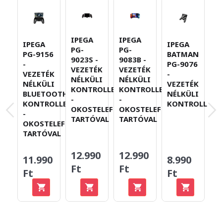
IPEGA
IPEGA
IPEGA
IPEGA
I
PG-
PG-
PG-9156
BATMAN
P
9023S -
9083B -
-
PG-9076
-
VEZETÉK
VEZETÉK
VEZETÉK
-
V
NÉLKÜLI
NÉLKÜLI
NÉLKÜLI
VEZETÉK
N
KONTROLLER
KONTROLLER
BLUETOOTH
NÉLKÜLI
K
-
-
KONTROLLER
KONTROLLER
T
OKOSTELEFON-
OKOSTELEFON-
-
TARTÓVAL
TARTÓVAL
OKOSTELEFON-
TARTÓVAL
12.990
12.990
11.990
8.990
6
Ft
Ft
Ft
Ft
F