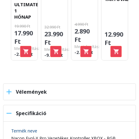
ULTIMATE
1
HÓNAP
4.990 Ft
19.990 Ft
32.990 Ft
2.890
7
17.990
23.990
12.990
Ft
F
Ft
Ft
Ft
Megtakarítás:
Megtakarítás:
Megtakarítás:
-2.100 Ft
-2.000 Ft
-9.000 Ft
Vélemények
Specifikáció
Termék neve
Nacon Evol-X Pro Vezetékes Kontroller XBOX - RGB