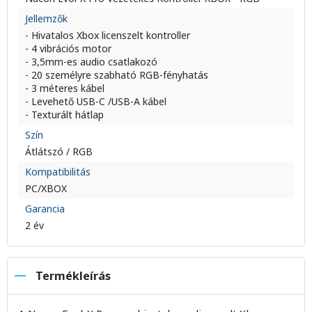
Jellemzők
- Hivatalos Xbox licenszelt kontroller
- 4 vibrációs motor
- 3,5mm-es audio csatlakozó
- 20 személyre szabható RGB-fényhatás
- 3 méteres kábel
- Levehető USB-C /USB-A kábel
- Texturált hátlap
Szín
Átlátszó / RGB
Kompatibilitás
PC/XBOX
Garancia
2 év
Termékleírás