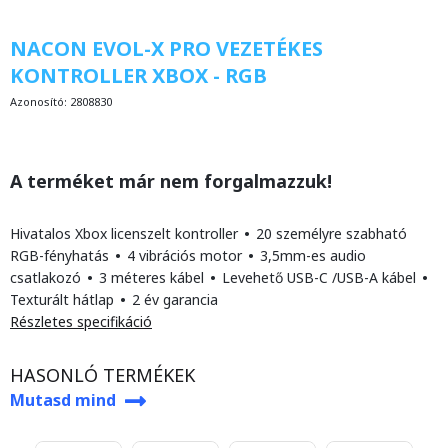
NACON EVOL-X PRO VEZETÉKES
KONTROLLER XBOX - RGB
Azonosító:
2808830
A terméket már nem forgalmazzuk!
Hivatalos Xbox licenszelt kontroller
•
20 személyre szabható
RGB-fényhatás
•
4 vibrációs motor
•
3,5mm-es audio
csatlakozó
•
3 méteres kábel
•
Levehető USB-C /USB-A kábel
•
Texturált hátlap
•
2 év garancia
Részletes specifikáció
HASONLÓ TERMÉKEK
Mutasd mind