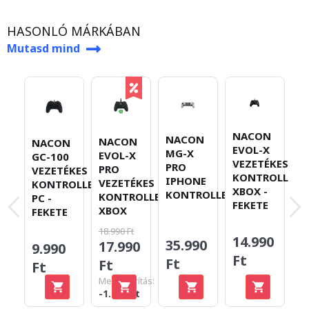
HASONLÓ MÁRKÁBAN
Mutasd mind
NACON
NACON
NACON
NACON
N
EVOL-X
MG-X
EVOL-X
GC-100
V
VEZETÉKES
PRO
PRO
VEZETÉKES
K
KONTROLLER
IPHONE
VEZETÉKES
KONTROLLER
P
XBOX -
KONTROLLER
KONTROLLER
PC -
K
FEKETE
XBOX
FEKETE
18.990 Ft
14.990
35.990
17.990
9.990
1
Ft
Ft
Ft
Ft
F
Megtakarítás:
-1.000 Ft