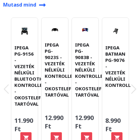
Mutasd mind
IPEGA
IPEGA
IPEGA
IPEGA
I
PG-
PG-
PG-9156
BATMAN
P
9023S -
9083B -
-
PG-9076
-
VEZETÉK
VEZETÉK
VEZETÉK
-
V
NÉLKÜLI
NÉLKÜLI
NÉLKÜLI
VEZETÉK
N
KONTROLLER
KONTROLLER
BLUETOOTH
NÉLKÜLI
K
-
-
KONTROLLER
KONTROLLER
T
OKOSTELEFON-
OKOSTELEFON-
-
TARTÓVAL
TARTÓVAL
OKOSTELEFON-
TARTÓVAL
12.990
12.990
11.990
8.990
6
Ft
Ft
Ft
Ft
F