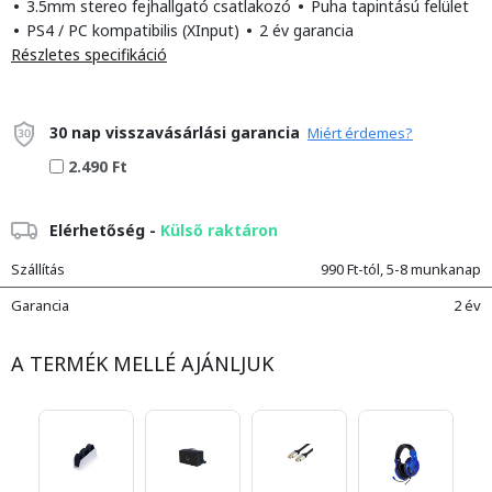
•
3.5mm stereo fejhallgató csatlakozó
•
Puha tapintású felület
•
PS4 / PC kompatibilis (XInput)
•
2 év garancia
Részletes specifikáció
30 nap visszavásárlási garancia
Miért érdemes?
2.490 Ft
Elérhetőség -
Külső raktáron
Szállítás
990 Ft-tól, 5-8 munkanap
Garancia
2 év
A TERMÉK MELLÉ AJÁNLJUK