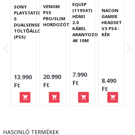
EQUIP
VENOM
SONY
N
NACON
(119347)
PS5
PLAYSTATION
P
GAMER
HDMI
PRO/SLIM
5
P
HEADSET
2.0
HORDOZÓTÁSKA
DUALSENSE
É
V3 PS4 -
KÁBEL
TÖLTŐÁLLOMÁS
D
KÉK
ARANYOZOTT
(PS5)
K
4K 10M
T
7.990
20.990
13.990
8
8.490
Ft
Ft
Ft
F
Ft
HASONLÓ TERMÉKEK