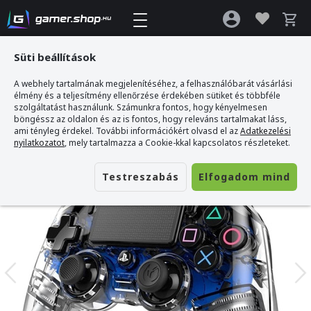
Süti beállítások
A webhely tartalmának megjelenítéséhez, a felhasználóbarát vásárlási
Gamer webshop
>
Nacon Vezetékes Kontroller PS4 - Kék
élmény és a teljesítmény ellenőrzése érdekében sütiket és többféle
szolgáltatást használunk. Számunkra fontos, hogy kényelmesen
böngéssz az oldalon és az is fontos, hogy releváns tartalmakat láss,
ami tényleg érdekel. További információkért olvasd el az
Adatkezelési
nyilatkozatot
, mely tartalmazza a Cookie-kkal kapcsolatos részleteket.
Testreszabás
Elfogadom mind