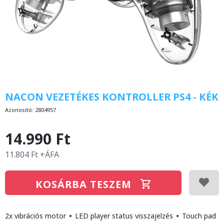
NACON VEZETÉKES KONTROLLER PS4 - KÉK
Azonosító:
2804957
14.990 Ft
11.804 Ft +ÁFA
KOSÁRBA TESZEM
2x vibrációs motor
•
LED player status visszajelzés
•
Touch pad