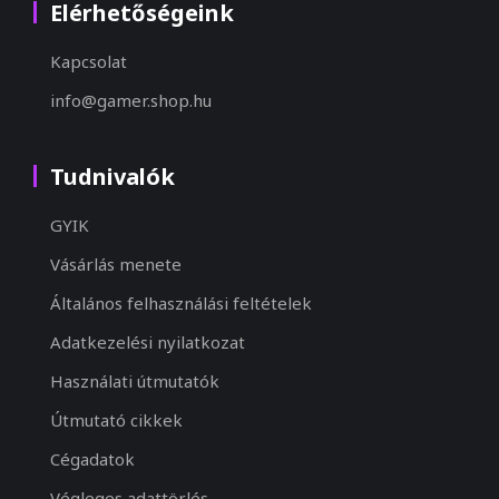
Elérhetőségeink
Kapcsolat
info@gamer.shop.hu
Tudnivalók
GYIK
Vásárlás menete
Általános felhasználási feltételek
Adatkezelési nyilatkozat
Használati útmutatók
Útmutató cikkek
Cégadatok
Végleges adattörlés