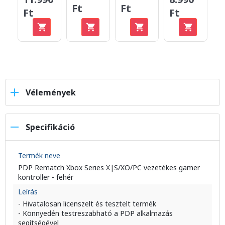
Ft
Ft
Ft
Ft
F
Vélemények
Specifikáció
Termék neve
PDP Rematch Xbox Series X|S/XO/PC vezetékes gamer
kontroller - fehér
Leírás
- Hivatalosan licenszelt és tesztelt termék
- Könnyedén testreszabható a PDP alkalmazás
segítségével