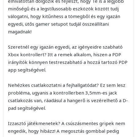
elhivatottan dolgozik és fejleszt, hogy Te is a legjobb
minőségű és a legstílusosabb eszközök között tudj
válogatni, hogy kitűnhess a tömegből és egy igazán
egyedi, ütős gamer setupot tudjál összeállítani
magadnak!
Szeretnél egy igazán egyedi, az igényeidre szabható
Xbox kontrollert? Itt a remek alkalom, hiszen a PDP
irányítók könnyen testreszabható a hozzá tartozó PDP
app segítségével.
Nehézkes csatlakoztatni a fejhallgatódat? Ez sem lesz
probléma, ugyanis a kontrollerben 3,5mm-es jack
csatlakozás van, ráadásul a hangerő is vezérelhető a D-
pad segítségével.
Izzasztó játékmenetek? A csúszásmentes gripek nem
engedik, hogy hibázz! A megosztás gombbal pedig