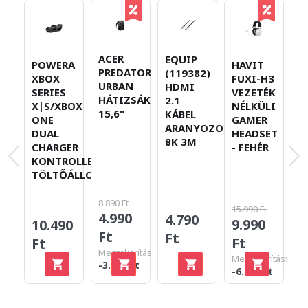
ACER
B
EQUIP
POWERA
HAVIT
PREDATOR
A
(119382)
XBOX
FUXI-H3
URBAN
B
HDMI
SERIES
VEZETÉK
HÁTIZSÁK
V
2.1
X|S/XBOX
NÉLKÜLI
15,6"
N
KÁBEL
ONE
GAMER
T
ARANYOZOTT
DUAL
HEADSET
-
8K 3M
CHARGER
- FEHÉR
KONTROLLER
TÖLTŐÁLLOMÁS
8.890 Ft
15.990 Ft
4.990
1
4.790
9.990
10.490
Ft
F
Ft
Ft
Ft
Megtakarítás:
Megtakarítás:
-3.900 Ft
-6.000 Ft