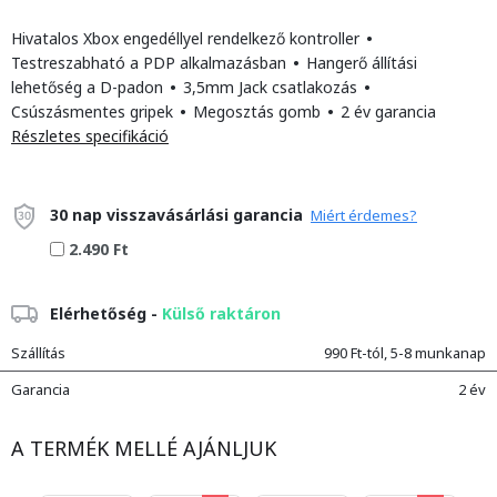
Hivatalos Xbox engedéllyel rendelkező kontroller
•
Testreszabható a PDP alkalmazásban
•
Hangerő állítási
lehetőség a D-padon
•
3,5mm Jack csatlakozás
•
Csúszásmentes gripek
•
Megosztás gomb
•
2 év garancia
Részletes specifikáció
30 nap visszavásárlási garancia
Miért érdemes?
2.490 Ft
Elérhetőség -
Külső raktáron
Szállítás
990 Ft-tól, 5-8 munkanap
Garancia
2 év
A TERMÉK MELLÉ AJÁNLJUK