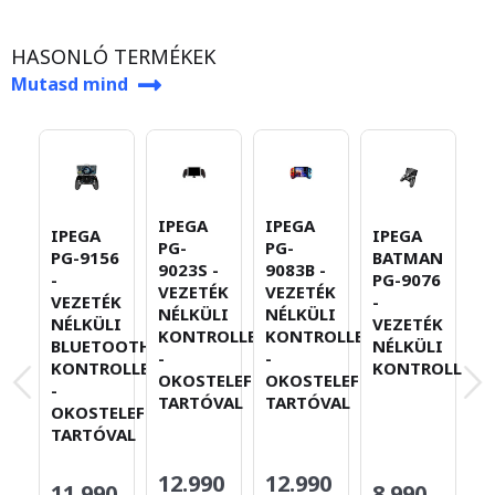
HASONLÓ TERMÉKEK
Mutasd mind
IPEGA
IPEGA
IPEGA
IPEGA
I
PG-
PG-
PG-9156
BATMAN
P
9023S -
9083B -
-
PG-9076
-
VEZETÉK
VEZETÉK
VEZETÉK
-
V
NÉLKÜLI
NÉLKÜLI
NÉLKÜLI
VEZETÉK
N
KONTROLLER
KONTROLLER
BLUETOOTH
NÉLKÜLI
K
-
-
KONTROLLER
KONTROLLER
T
OKOSTELEFON-
OKOSTELEFON-
-
TARTÓVAL
TARTÓVAL
OKOSTELEFON-
TARTÓVAL
12.990
12.990
11.990
8.990
6