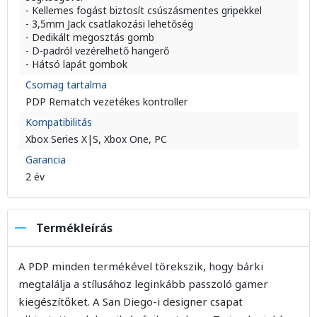
- Kellemes fogást biztosít csúszásmentes gripekkel
- 3,5mm Jack csatlakozási lehetőség
- Dedikált megosztás gomb
- D-padról vezérelhető hangerő
- Hátsó lapát gombok
Csomag tartalma
PDP Rematch vezetékes kontroller
Kompatibilitás
Xbox Series X|S, Xbox One, PC
Garancia
2 év
Termékleírás
A PDP minden termékével törekszik, hogy bárki
megtalálja a stílusához leginkább passzoló gamer
kiegészítőket. A San Diego-i designer csapat