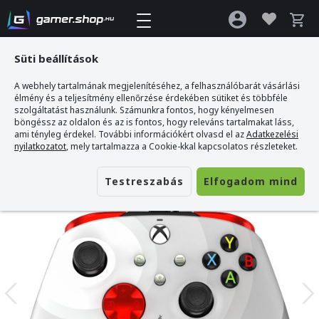
Süti beállítások
A webhely tartalmának megjelenítéséhez, a felhasználóbarát vásárlási
Gamer webshop
>
PDP Rematch Xbox Series X|S/XO/PC vezetékes gamer
élmény és a teljesítmény ellenőrzése érdekében sütiket és többféle
kontroller - fehér
szolgáltatást használunk. Számunkra fontos, hogy kényelmesen
böngéssz az oldalon és az is fontos, hogy releváns tartalmakat láss,
ami tényleg érdekel. További információkért olvasd el az
Adatkezelési
nyilatkozatot
, mely tartalmazza a Cookie-kkal kapcsolatos részleteket.
Testreszabás
Elfogadom mind