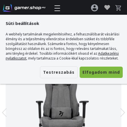
Süti beállítások
A webhely tartalmának megjelenítéséhez, a felhasználóbarát vásárlási
Gamer webshop
>
AROZZI VERNAZZA Soft Fabric Gamer szék - Hamuszürke
élmény és a teljesítmény ellenőrzése érdekében sütiket és többféle
szolgáltatást használunk. Számunkra fontos, hogy kényelmesen
böngéssz az oldalon és az is fontos, hogy releváns tartalmakat láss,
ami tényleg érdekel. További információkért olvasd el az
Adatkezelési
nyilatkozatot
, mely tartalmazza a Cookie-kkal kapcsolatos részleteket.
Testreszabás
Elfogadom mind