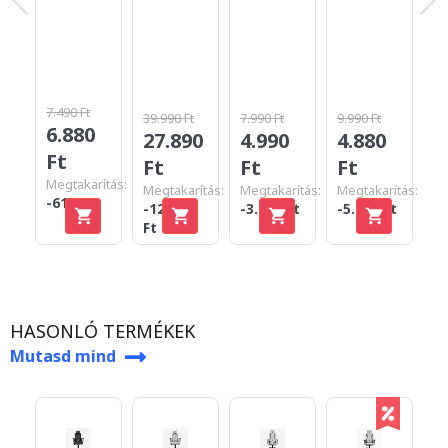
7.490 Ft
39.990 Ft
7.990 Ft
9.990 Ft
3
6.880
27.890
4.990
4.880
F
Ft
Ft
Ft
Ft
Megtakarítás:
Megtakarítás:
Megtakarítás:
Megtakarítás:
-610 Ft
-12.100
-3.000 Ft
-5.110 Ft
Ft
HASONLÓ TERMÉKEK
Mutasd mind