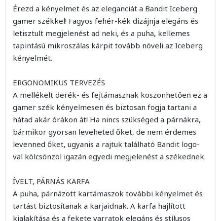
Érezd a kényelmet és az eleganciát a Bandit Iceberg
gamer székkel! Fagyos fehér-kék dizájnja elegáns és
letisztult megjelenést ad neki, és a puha, kellemes
tapintású mikroszálas kárpit tovább növeli az Iceberg
kényelmét.
ERGONOMIKUS TERVEZÉS
A mellékelt derék- és fejtámasznak köszönhetően ez a
gamer szék kényelmesen és biztosan fogja tartani a
hátad akár órákon át! Ha nincs szükséged a párnákra,
bármikor gyorsan leveheted őket, de nem érdemes
levenned őket, ugyanis a rajtuk található Bandit logo-
val kölcsönzöl igazán egyedi megjelenést a székednek.
ÍVELT, PÁRNÁS KARFA
A puha, párnázott kartámaszok további kényelmet és
tartást biztosítanak a karjaidnak. A karfa hajlított
kialakítása és a fekete varratok elegáns és stílusos