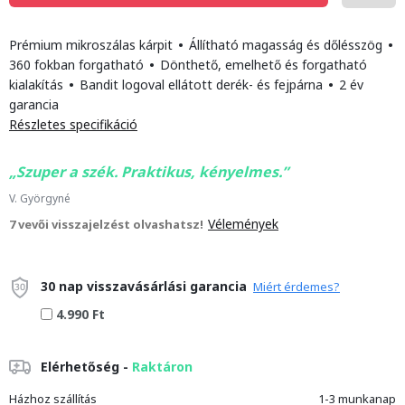
Prémium mikroszálas kárpit
•
Állítható magasság és dőlésszög
•
360 fokban forgatható
•
Dönthető, emelhető és forgatható
kialakítás
•
Bandit logoval ellátott derék- és fejpárna
•
2 év
garancia
Részletes specifikáció
Szuper a szék. Praktikus, kényelmes.
V. Györgyné
Vélemények
7 vevői visszajelzést olvashatsz!
30 nap visszavásárlási garancia
Miért érdemes?
4.990 Ft
Elérhetőség -
Raktáron
Házhoz szállítás
1-3 munkanap