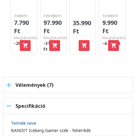
7.990 Ft
129.900 Ft
13.990 Ft
3
7.790
97.990
9.990
35.990
F
Ft
Ft
Ft
Ft
Megtakarítás:
Megtakarítás:
Megtakarítás:
-200 Ft
-31.910
-4.000 Ft
Ft
Vélemények (7)
Specifikáció
Termék neve
BANDIT Iceberg Gamer szék - fehér/kék