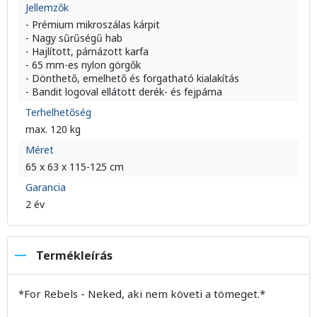
Jellemzők
- Prémium mikroszálas kárpit
- Nagy sűrűségű hab
- Hajlított, párnázott karfa
- 65 mm-es nylon görgők
- Dönthető, emelhető és forgatható kialakítás
- Bandit logoval ellátott derék- és fejpárna
Terhelhetőség
max. 120 kg
Méret
65 x 63 x 115-125 cm
Garancia
2 év
Termékleírás
*For Rebels - Neked, aki nem követi a tömeget.*