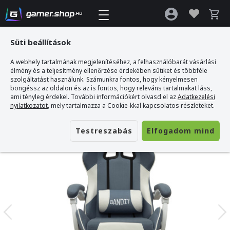
Süti beállítások
A webhely tartalmának megjelenítéséhez, a felhasználóbarát vásárlási
Gamer webshop
>
BANDIT Iceberg Gamer szék - fehér/kék
élmény és a teljesítmény ellenőrzése érdekében sütiket és többféle
szolgáltatást használunk. Számunkra fontos, hogy kényelmesen
böngéssz az oldalon és az is fontos, hogy releváns tartalmakat láss,
ami tényleg érdekel. További információkért olvasd el az
Adatkezelési
nyilatkozatot
, mely tartalmazza a Cookie-kkal kapcsolatos részleteket.
Testreszabás
Elfogadom mind