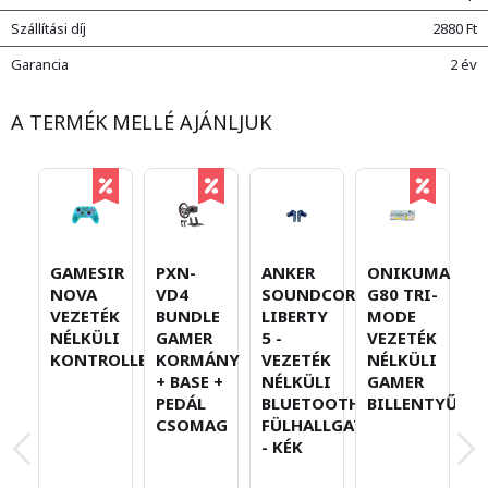
Szállítási díj
2880 Ft
Garancia
2 év
A TERMÉK MELLÉ AJÁNLJUK
P
GAMESIR
PXN-
ANKER
ONIKUMA
G
NOVA
VD4
SOUNDCORE
G80 TRI-
K
VEZETÉK
BUNDLE
LIBERTY
MODE
Á
NÉLKÜLI
GAMER
5 -
VEZETÉK
KONTROLLER
KORMÁNY
VEZETÉK
NÉLKÜLI
+ BASE +
NÉLKÜLI
GAMER
PEDÁL
BLUETOOTH
BILLENTYŰZET
CSOMAG
FÜLHALLGATÓ
- KÉK