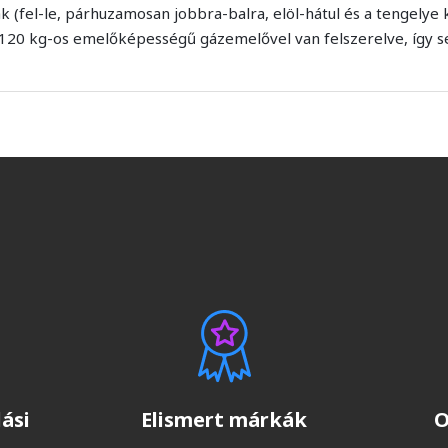
ák (fel-le, párhuzamosan jobbra-balra, elöl-hátul és a tengelye 
 120 kg-os emelőképességű gázemelővel van felszerelve, így 
ási
Elismert márkák
O