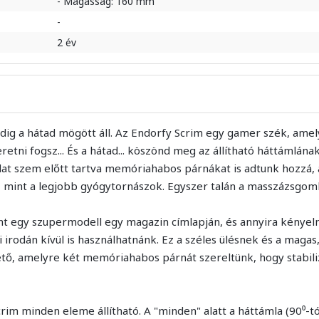
- Magasság: 160 mm
-
2 év
ndig a hátad mögött áll. Az Endorfy Scrim egy gamer szék, amel
retni fogsz... És a hátad... köszönd meg az állítható háttámlána
at szem előtt tartva memóriahabos párnákat is adtunk hozzá, a
t, mint a legjobb gyógytornászok. Egyszer talán a masszázsgomb
int egy szupermodell egy magazin címlapján, és annyira kénye
 irodán kívül is használhatnánk. Ez a széles ülésnek és a magas,
ő, amelyre két memóriahabos párnát szereltünk, hogy stabilizá
crim minden eleme állítható. A "minden" alatt a háttámla (90⁰-tól 