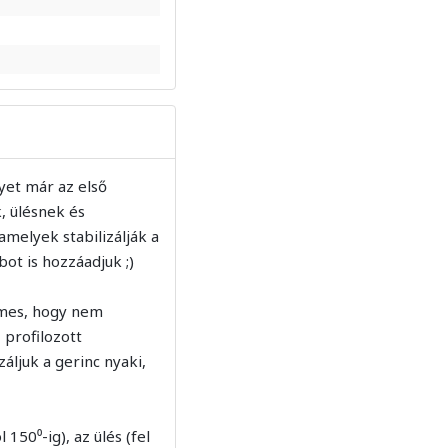
yet már az első
k, ülésnek és
melyek stabilizálják a
ot is hozzáadjuk ;)
lmes, hogy nem
 profilozott
ljuk a gerinc nyaki,
150⁰-ig), az ülés (fel