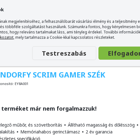
ok
nak megjelenítéséhez, a felhasználóbarát vásárlási élmény és a teljesítmény 
 és többféle szolgáltatást használunk. Számunkra fontos, hogy kényelmesen 
ontos, hogy releváns tartalmakat láss, ami tényleg érdekel. További információk
tkozatot
, mely tartalmazza a Cookie-kkal kapcsolatos részleteket.
Testreszabás
Elfogado
ENDORFY SCRIM GAMER SZÉK
onosító:
EY8A001
 terméket már nem forgalmazzuk!
élegző műbőr, és szövetborítás
•
Állítható magasság és dőlésszög
•
alakítás
•
Memóriahabos gerinctámasz
•
2 év garancia
szletes specifikáció