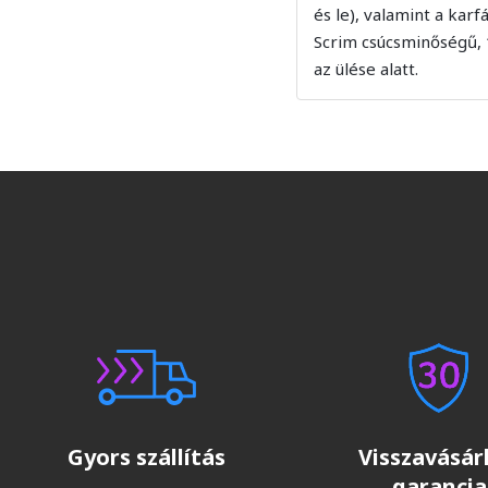
és le), valamint a karf
Scrim csúcsminőségű,
az ülése alatt.
Gyors szállítás
Visszavásárl
garancia