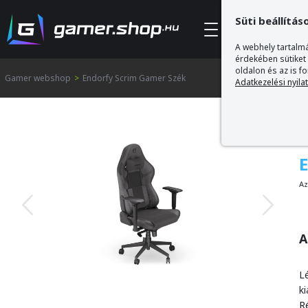
Süti beállítás
Kategóriák
A webhely tartalmá
érdekében sütiket
oldalon és az is f
Gamer webshop
>
Endorfy Scrim Gamer Szék
Adatkezelési nyila
Az
A
L
ki
Ré