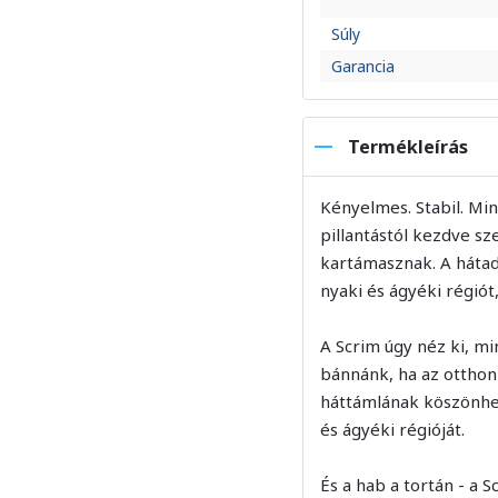
Súly
Garancia
Termékleírás
Kényelmes. Stabil. Mi
pillantástól kezdve sze
kartámasznak. A hátad
nyaki és ágyéki régió
A Scrim úgy néz ki, m
bánnánk, ha az otthoni
háttámlának köszönhet
és ágyéki régióját.
És a hab a tortán - a S