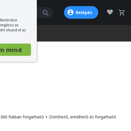
Belépés
ellenőrzése
böngéssz az
ért olvasd el az
m mind
360 fokban forgatható
•
Dönthető, emelhető és forgatható