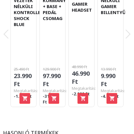
VEZETÉK
KORMÁNY
NÉLKÜLI
GAMER
NÉLKÜLI
+ BASE +
GAMER
HEADSET
KONTROLLER
PEDÁL
BILLENTYŰZET
SHOCK
CSOMAG
BLUE
48.990 Ft
25.490 Ft
129.900 Ft
13.990 Ft
46.990
3
23.990
97.990
9.990
Ft
F
Ft
Ft
Ft
Megtakarítás:
Megtakarítás:
Megtakarítás:
Megtakarítás:
-2.000 Ft
-1.500 Ft
-31.910
-4.000 Ft
Ft
HASONLÓ TERMÉKEK