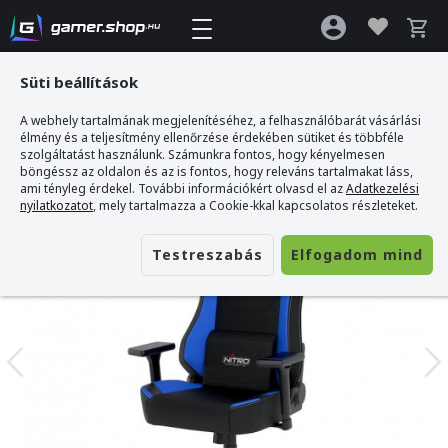
Süti beállítások
A webhely tartalmának megjelenítéséhez, a felhasználóbarát vásárlási
Gamer webshop
>
Nitro Concepts X1000 Gamer Szék - Fekete/Kék
élmény és a teljesítmény ellenőrzése érdekében sütiket és többféle
szolgáltatást használunk. Számunkra fontos, hogy kényelmesen
böngéssz az oldalon és az is fontos, hogy releváns tartalmakat láss,
ami tényleg érdekel. További információkért olvasd el az
Adatkezelési
nyilatkozatot
, mely tartalmazza a Cookie-kkal kapcsolatos részleteket.
Testreszabás
Elfogadom mind