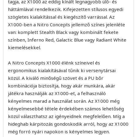
tagja, az X1000 az eddig kínált legnagyobb ülő- és
háttámlával rendelkezik. Kifejezetten stílusos egyedi
szögletes kialakítással és kiegészítő varrással. Az
X1000-ben a Nitro Concepts jellemző színes jelenléte
van: komplett Stealth Black vagy kombinált fekete
színben, Inferno Red, Galactic Blue vagy Radiant White
kiemelésekkel.
A Nitro Concepts X1000 élénk színeivel és
ergonomikus kialakításával tűnik ki versenytársai
közül. A kiváló minőségű szövet és a PU bőr
kombinációja biztosítja, hogy akár munkára, akár
játékra használják az X1000-et, a felhasználó
kényelmes marad a használat során. Az X1000 még
kényelmesebbé tétele érdekében számos lehetőség
közül választhatsz az igényeidnek megfelelően. Míg a
hideghab kárpitozás gondoskodik arról, hogy az X1000
még forró nyári napokon is kényelmes legyen.