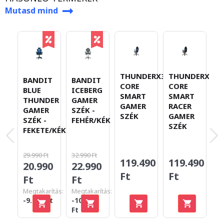
Mutasd mind
THUNDERX3
THUNDERX3
T
BANDIT
BANDIT
CORE
CORE
C
BLUE
ICEBERG
SMART
SMART
R
THUNDER
GAMER
GAMER
RACER
G
GAMER
SZÉK -
SZÉK
GAMER
S
SZÉK -
FEHÉR/KÉK
SZÉK
K
FEKETE/KÉK
29.990 Ft
32.990 Ft
119.490
119.490
1
20.990
22.990
Ft
Ft
F
Ft
Ft
Megtakarítás:
Megtakarítás:
-9.000 Ft
-10.000
Ft