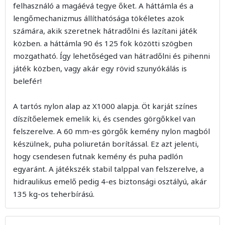
felhasználó a magáévá tegye őket. A háttámla és a
lengőmechanizmus állíthatósága tökéletes azok
számára, akik szeretnek hátradőlni és lazítani játék
közben. a háttámla 90 és 125 fok közötti szögben
mozgatható. Így lehetőséged van hátradőlni és pihenni
játék közben, vagy akár egy rövid szunyókálás is
belefér!
A tartós nylon alap az X1000 alapja. Öt karját színes
díszítőelemek emelik ki, és csendes görgőkkel van
felszerelve. A 60 mm-es görgők kemény nylon magból
készülnek, puha poliuretán borítással. Ez azt jelenti,
hogy csendesen futnak kemény és puha padlón
egyaránt. A játékszék stabil talppal van felszerelve, a
hidraulikus emelő pedig 4-es biztonsági osztályú, akár
135 kg-os teherbírású.