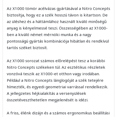
Az X1000 tömör acélvázas gyártásával a Nitro Concepts
biztosítja, hogy ez a szék hosszú távon is kitartson. De
az üléshez és a háttámlához használt kiváló minőségű
anyag is kényelmessé teszi. Összességében az X1000-
ben a kiváló német mérnöki munka és a nagy
pontosságú gyártás kombinációja hibátlan és rendkívül
tartós széket biztosít.
Az X1000 sorozat számos előrelépést tesz a korábbi
Nitro Concepts székeken túl. Az esztétikus részletek
vonzóvá teszik az X1000-et otthon vagy irodában.
Például a Nitro Concepts lánglogóját a szék tetejére
hímezték, és egyedi geometriai varrással rendelkezik.
A jellegzetes héjkialakítás a versenyülések
összetéveszthetetlen megjelenését is idézi.
A friss, élénk dizájn és a számos ergonomikus beállítási