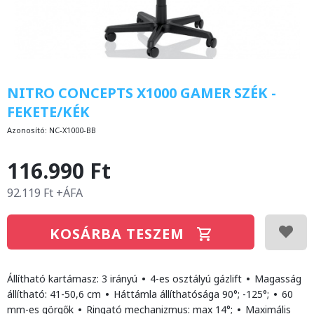
NITRO CONCEPTS X1000 GAMER SZÉK -
FEKETE/KÉK
Azonosító:
NC-X1000-BB
116.990 Ft
92.119 Ft +ÁFA
KOSÁRBA TESZEM
Állítható kartámasz: 3 irányú
•
4-es osztályú gázlift
•
Magasság
állítható: 41-50,6 cm
•
Háttámla állíthatósága 90°; -125°;
•
60
mm-es görgők
•
Ringató mechanizmus: max 14°;
•
Maximális