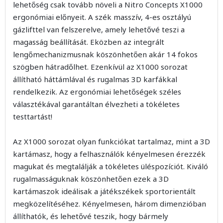
lehetőség csak tovább növeli a Nitro Concepts X1000
ergonómiai előnyeit. A szék masszív, 4-es osztályú
gázlifttel van felszerelve, amely lehetővé teszi a
magasság beállítását. Eközben az integrált
lengőmechanizmusnak köszönhetően akár 14 fokos
szögben hátradőlhet. Ezenkívül az X1000 sorozat
állítható háttámlával és rugalmas 3D karfákkal
rendelkezik. Az ergonómiai lehetőségek széles
választékával garantáltan élvezheti a tökéletes
testtartást!
Az X1000 sorozat olyan funkciókat tartalmaz, mint a 3D
kartámasz, hogy a felhasználók kényelmesen érezzék
magukat és megtalálják a tökéletes üléspozíciót. Kiváló
rugalmasságuknak köszönhetően ezek a 3D
kartámaszok ideálisak a játékszékek sportorientált
megközelítéséhez. Kényelmesen, három dimenzióban
állíthatók, és lehetővé teszik, hogy bármely