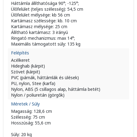
Háttámla állíthatósága 90°; -125°;
Ülőfelület (teljes szélesség): 54,5 cm
Ülőfelület mélysége: kb 56 cm
Kartámasz szélessége: kb. 10 cm
Kartámasz mélysége: 25 cm
Állítható kartámasz: 3 irányú
Ringató mechanizmus: max 14°;
Maximális támogatott súly: 135 kg
Felépítés
Acélkeret
Hideghab (kárpit)
Szövet (kárpit)
PVC (párnák, háttámlák és ülések)
PU, nylon, Stee (karfa)
Nylon, ABS (5 csillagos alap, háttámla betét)
Nylon / poliuretán (görgők)
Méretek / Súly
Magasság: 128,6 cm
Szélesség: 75 cm
Hosszúság: 55,6 cm
Súly: 20 kg