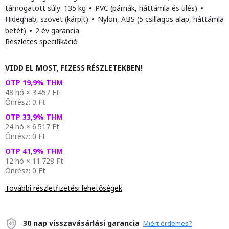
támogatott súly: 135 kg
•
PVC (párnák, háttámla és ülés)
•
Hideghab, szövet (kárpit)
•
Nylon, ABS (5 csillagos alap, háttámla
betét)
•
2 év garancia
Részletes specifikáció
VIDD EL MOST, FIZESS RÉSZLETEKBEN!
OTP 19,9% THM
48 hó × 3.457 Ft
Önrész: 0 Ft
OTP 33,9% THM
24 hó × 6.517 Ft
Önrész: 0 Ft
OTP 41,9% THM
12 hó × 11.728 Ft
Önrész: 0 Ft
További részletfizetési lehetőségek
30 nap visszavásárlási garancia
Miért érdemes?