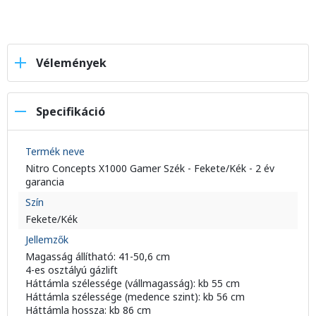
Vélemények
Specifikáció
Termék neve
Nitro Concepts X1000 Gamer Szék - Fekete/Kék - 2 év
garancia
Szín
Fekete/Kék
Jellemzők
Magasság állítható: 41-50,6 cm
4-es osztályú gázlift
Háttámla szélessége (vállmagasság): kb 55 cm
Háttámla szélessége (medence szint): kb 56 cm
Háttámla hossza: kb 86 cm