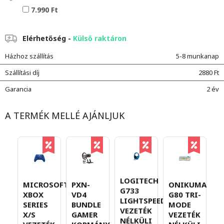
7.990 Ft
Elérhetőség -
Külső raktáron
Házhoz szállítás
5-8 munkanap
Szállítási díj
2880 Ft
Garancia
2 év
A TERMÉK MELLÉ AJÁNLJUK
LOGITECH
P
MICROSOFT
PXN-
ONIKUMA
G733
G
XBOX
VD4
G80 TRI-
LIGHTSPEED
K
SERIES
BUNDLE
MODE
VEZETÉK
Á
X/S
GAMER
VEZETÉK
NÉLKÜLI