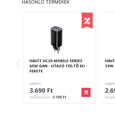
HASONLÓ TERMÉKEK
HAVIT UC20 MOBILE SERIES
HAVI
65W GAN - UTAZÓ TÖLTŐ EU -
33W 
FEKETE
6.990 Ft
4.490 F
3.690 Ft
2.6
-3.300 Ft
Megtakarítás:
Megtak