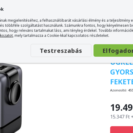
ok
nak megjelenítéséhez, a felhasználóbarát vásárlási élmény és a teljesítmény 
 és többféle szolgáltatást használunk. Számunkra fontos, hogy kényelmesen 
ontos, hogy releváns tartalmakat láss, ami tényleg érdekel. További információk
 Adapter 100W - Fekete
tkozatot
, mely tartalmazza a Cookie-kkal kapcsolatos részleteket.
Testreszabás
Elfogado
UGREE
GYORS
FEKET
Azonosító:
45
19.49
15.347 Ft