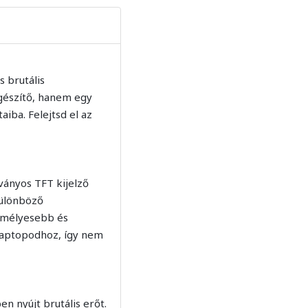
s brutális
egészítő, hanem egy
aiba. Felejtsd el az
ványos TFT kijelző
 különböző
zemélyesebb és
laptopodhoz, így nem
n nyújt brutális erőt.