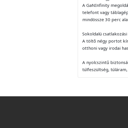
A GaNInfinity megoldás
telefont vagy táblagé
mindössze 30 perc alat
Sokoldalú csatlakozási
A töltő négy portot kí
otthoni vagy irodai ha
A nyolcszintű biztons
túlfeszültség, túláram