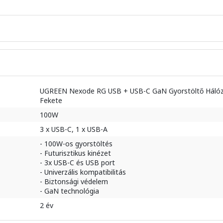
UGREEN Nexode RG USB + USB-C GaN Gyorstöltő Hálóz
Fekete
100W
3 x USB-C, 1 x USB-A
- 100W-os gyorstöltés
- Futurisztikus kinézet
- 3x USB-C és USB port
- Univerzális kompatibilitás
- Biztonsági védelem
- GaN technológia
2 év