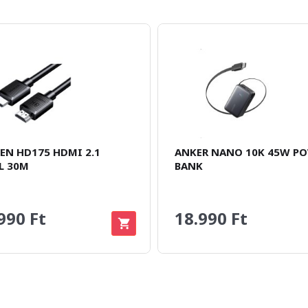
EN HD175 HDMI 2.1
ANKER NANO 10K 45W P
L 30M
BANK
990 Ft
18.990 Ft