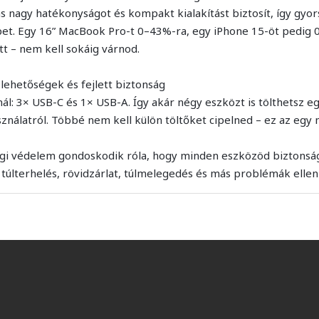
 nagy hatékonyságot és kompakt kialakítást biztosít, így gyor
pet. Egy 16” MacBook Pro-t 0–43%-ra, egy iPhone 15-öt pedig 
t – nem kell sokáig várnod.
 lehetőségek és fejlett biztonság
nál: 3× USB-C és 1× USB-A. Így akár négy eszközt is tölthetsz e
sználatról. Többé nem kell külön töltőket cipelned – ez az egy
ági védelem gondoskodik róla, hogy minden eszközöd biztonsá
, túlterhelés, rövidzárlat, túlmelegedés és más problémák ellen 