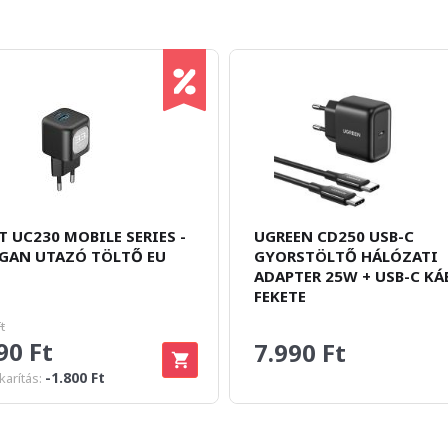
T UC230 MOBILE SERIES -
UGREEN CD250 USB-C
GAN UTAZÓ TÖLTŐ EU
GYORSTÖLTŐ HÁLÓZATI
ADAPTER 25W + USB-C KÁB
FEKETE
t
90 Ft
7.990 Ft
-1.800 Ft
arítás: