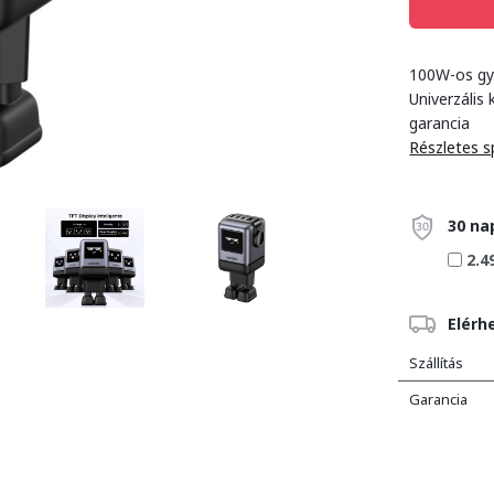
100W-os gy
Univerzális
garancia
Részletes s
30 na
2.4
Elérh
Szállítás
Garancia