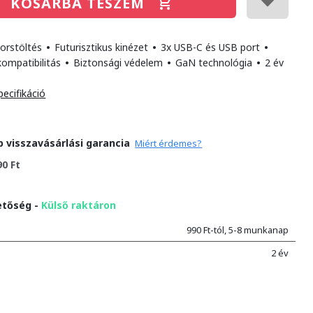
KOSÁRBA TESZEM
orstöltés
•
Futurisztikus kinézet
•
3x USB-C és USB port
•
 kompatibilitás
•
Biztonsági védelem
•
GaN technológia
•
2 év
pecifikáció
p visszavásárlási garancia
Miért érdemes?
90 Ft
etőség -
Külső raktáron
990 Ft-tól, 5-8 munkanap
2 év