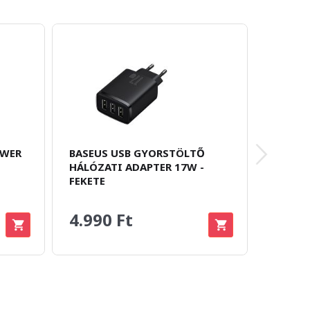
OWER
BASEUS USB GYORSTÖLTŐ
HAVIT
HÁLÓZATI ADAPTER 17W -
GAMER
FEKETE
9.990 Ft
7.89
4.990 Ft
Megtakar