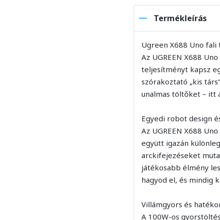
Termékleírás
Ugreen X688 Uno fali 
Az UGREEN X688 Uno fal
teljesítményt kapsz e
szórakoztató „kis társ”
unalmas töltőket – itt 
Egyedi robot design és
Az UGREEN X688 Uno má
együtt igazán különleg
arckifejezéseket mutat
játékosabb élmény les
hagyod el, és mindig k
Villámgyors és haték
A 100W-os gyorstöltési