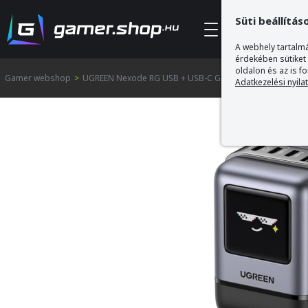
Süti beállítás
Kategóriák
A webhely tartalmá
érdekében sütiket
oldalon és az is f
Gamer webshop
>
UGREEN Nexode RG USB + USB-C GaN Gyorstöltő Hálózati
Adatkezelési nyila