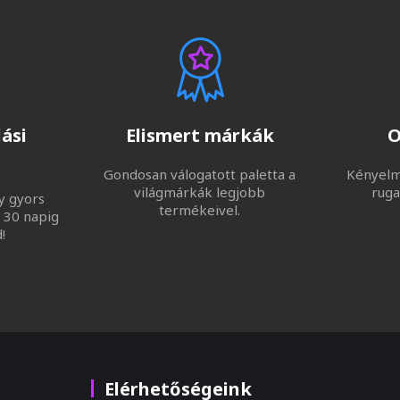
ási
Elismert márkák
O
Gondosan válogatott paletta a
Kényelme
világmárkák legjobb
ruga
y gyors
termékeivel.
 30 napig
!
Elérhetőségeink