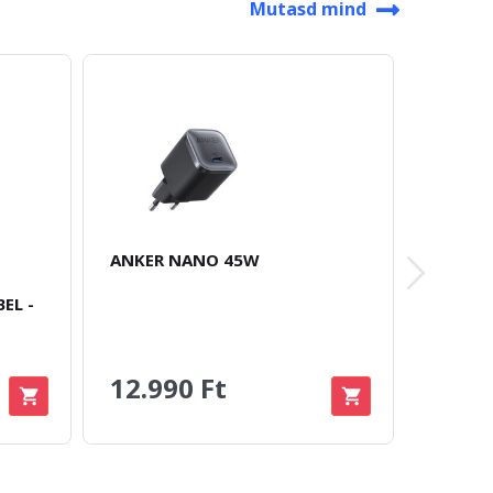
Mutasd mind
ANKER NANO 45W
HAVIT 
GAN 14
EL -
- FEKET
15.990 Ft
11.9
12.990 Ft
Megtakar