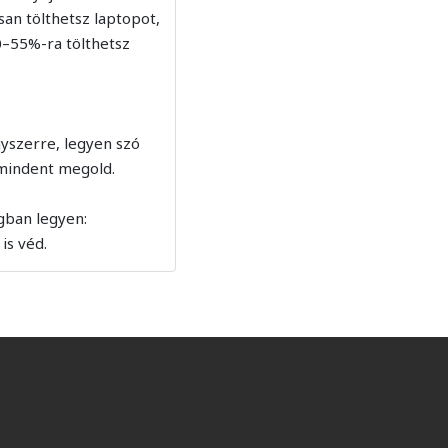
san tölthetsz laptopot,
0–55%-ra tölthetsz
gyszerre, legyen szó
 mindent megold.
gban legyen:
is véd.