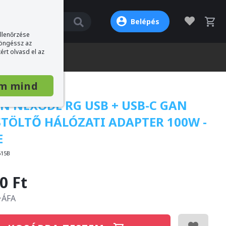
Belépés
ellenőrzése
böngéssz az
ért olvasd el az
m mind
N NEXODE RG USB + USB-C GAN
TÖLTŐ HÁLÓZATI ADAPTER 100W -
E
515B
0 Ft
 +ÁFA