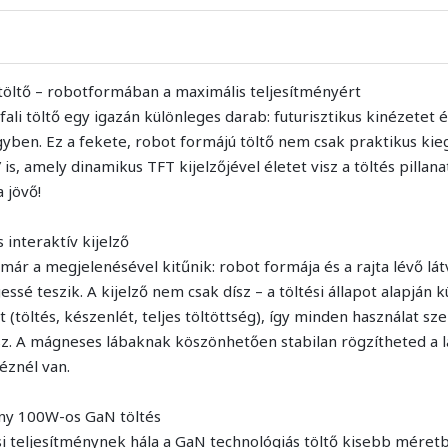
töltő – robotformában a maximális teljesítményért
i töltő egy igazán különleges darab: futurisztikus kinézetet é
gyben. Ez a fekete, robot formájú töltő nem csak praktikus ki
 is, amely dinamikus TFT kijelzőjével életet visz a töltés pillanat
a jövő!
 interaktív kijelző
r a megjelenésével kitűnik: robot formája és a rajta lévő lát
essé teszik. A kijelző nem csak dísz – a töltési állapot alapján
 (töltés, készenlét, teljes töltöttség), így minden használat s
z. A mágneses lábaknak köszönhetően stabilan rögzítheted a 
éznél van.
ony 100W-os GaN töltés
 teljesítménynek hála a GaN technológiás töltő kisebb méretbe