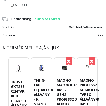
6.990 Ft
Elérhetőség -
Külső raktáron
Szállítás
990 Ft-tól, 5-8 munkanap
Garancia
2 év
A TERMÉK MELLÉ AJÁNLJUK
THE G-
MAONO
MAONO
M
TRUST
LAB
MAONOCASTER
PROFESSZION
P
GXT265
FEJHALLGATÓ
AME2
MIKROFON
U
CINTAR
ÁLLVÁNY
GEN2
TARTÓ
D
RGB
- K
PROFESSZIONÁLIS
ÁLLVÁNY/KAR
S
HEADSET
STAND
AUDIO
BA91
M
ÁLLVÁNY