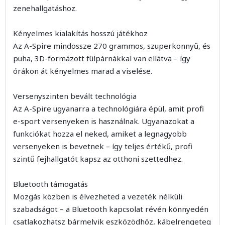
zenehallgatáshoz.
Kényelmes kialakítás hosszú játékhoz
Az A-Spire mindössze 270 grammos, szuperkönnyű, és
puha, 3D-formázott fülpárnákkal van ellátva – így
órákon át kényelmes marad a viselése.
Versenyszinten bevált technológia
Az A-Spire ugyanarra a technológiára épül, amit profi
e-sport versenyeken is használnak. Ugyanazokat a
funkciókat hozza el neked, amiket a legnagyobb
versenyeken is bevetnek – így teljes értékű, profi
szintű fejhallgatót kapsz az otthoni szettedhez.
Bluetooth támogatás
Mozgás közben is élvezheted a vezeték nélküli
szabadságot – a Bluetooth kapcsolat révén könnyedén
csatlakozhatsz bármelyik eszközödhöz, kábelrengeteg