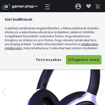
Süti beállítások
A webhely tartalmának megjelenítéséhez, a felhasználóbarát vásárlási
Gamer webshop
>
ACEZONE A-Spire Gamer Fejhallgató
élmény és a teljesítmény ellenőrzése érdekében sütiket és többféle
szolgáltatást használunk. Számunkra fontos, hogy kényelmesen
böngéssz az oldalon és az is fontos, hogy releváns tartalmakat láss,
ami tényleg érdekel. További információkért olvasd el az
Adatkezelési
nyilatkozatot
, mely tartalmazza a Cookie-kkal kapcsolatos részleteket.
Testreszabás
Elfogadom mind