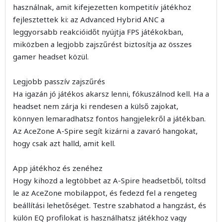
használnak, amit kifejezetten kompetitív játékhoz
fejlesztettek ki: az Advanced Hybrid ANC a
leggyorsabb reakcióidőt nyújtja FPS játékokban,
miközben a legjobb zajszűrést biztosítja az összes
gamer headset közül.
Legjobb passzív zajszűrés
Ha igazán jó játékos akarsz lenni, fókuszálnod kell. Ha a
headset nem zárja ki rendesen a külső zajokat,
könnyen lemaradhatsz fontos hangjelekről a játékban.
Az AceZone A-Spire segít kizárni a zavaró hangokat,
hogy csak azt halld, amit kell.
App játékhoz és zenéhez
Hogy kihozd a legtöbbet az A-Spire headsetből, töltsd
le az AceZone mobilappot, és fedezd fel a rengeteg
beállítási lehetőséget. Testre szabhatod a hangzást, és
külön EQ profilokat is használhatsz játékhoz vagy