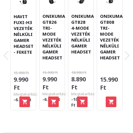
ONIKUMA
ONIKUMA
ONIKUMA
O
HAVIT
GT826
GT828
GT808
G
FUXI-H3
TRI-
4-MODE
TRI-
4
VEZETÉK
MODE
VEZETÉK
MODE
V
NÉLKÜLI
VEZETÉK
NÉLKÜLI
VEZETÉK
N
GAMER
NÉLKÜLI
GAMER
NÉLKÜLI
G
HEADSET
GAMER
HEADSET
GAMER
H
- FEKETE
HEADSET
HEADSET
-
15.990 Ft
18.990 Ft
15.990 Ft
9.990
8.890
15.990
1
9.990
Ft
Ft
Ft
F
Ft
Megtakarítás:
Megtakarítás:
Megtakarítás:
-6.000 Ft
-10.100
-6.000 Ft
Ft