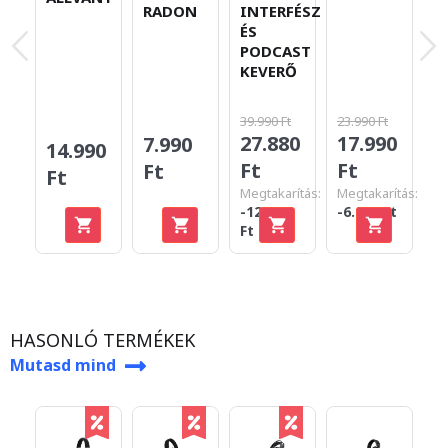
RADON
INTERFÉSZ
R
ÉS
PODCAST
KEVERŐ
39.990 Ft
23.990 Ft
27.880
17.990
7.990
1
14.990
Ft
Ft
Ft
F
Ft
Megtakarítás:
Megtakarítás:
-12.110
-6.000 Ft
Ft
HASONLÓ TERMÉKEK
Mutasd mind