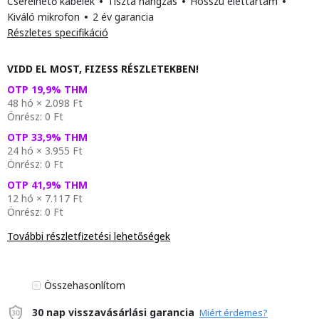
Cserélhető kábelek
•
Tiszta hangzás
•
Hosszú élettartam
•
Kiváló mikrofon
•
2 év garancia
Részletes specifikáció
VIDD EL MOST, FIZESS RÉSZLETEKBEN!
OTP 19,9% THM
48 hó × 2.098 Ft
Önrész: 0 Ft
OTP 33,9% THM
24 hó × 3.955 Ft
Önrész: 0 Ft
OTP 41,9% THM
12 hó × 7.117 Ft
Önrész: 0 Ft
További részletfizetési lehetőségek
Összehasonlítom
30 nap visszavásárlási garancia
Miért érdemes?