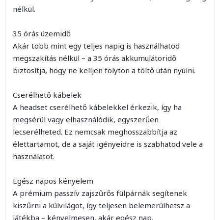
nélkül.
35 órás üzemidő
Akár több mint egy teljes napig is használhatod
megszakítás nélkül – a 35 órás akkumulátoridő
biztosítja, hogy ne kelljen folyton a töltő után nyúlni.
Cserélhető kábelek
A headset cserélhető kábelekkel érkezik, így ha
megsérül vagy elhasználódik, egyszerűen
lecserélheted. Ez nemcsak meghosszabbítja az
élettartamot, de a saját igényeidre is szabhatod vele a
használatot.
Egész napos kényelem
A prémium passzív zajszűrős fülpárnák segítenek
kiszűrni a külvilágot, így teljesen belemerülhetsz a
játékba – kényelmesen, akár egész nap.