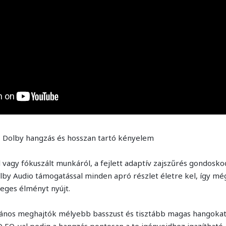
, Dolby hangzás és hosszan tartó kényelem
 vagy fókuszált munkáról, a fejlett adaptív zajszűrés gondosko
lby Audio támogatással minden apró részlet életre kel, így mé
leges élményt nyújt.
nos meghajtók mélyebb basszust és tisztább magas hangokat
 EQ-val pedig a hangzás pontosan a te igényeidhez igazítható.