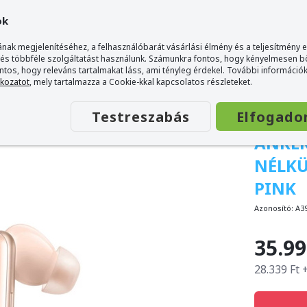
ok
nak megjelenítéséhez, a felhasználóbarát vásárlási élmény és a teljesítmény 
 és többféle szolgáltatást használunk. Számunkra fontos, hogy kényelmesen 
ontos, hogy releváns tartalmakat láss, ami tényleg érdekel. További információk
allgató - Pink
tkozatot
, mely tartalmazza a Cookie-kkal kapcsolatos részleteket.
Testreszabás
Elfogado
ANKER
NÉLKÜ
PINK
Azonosító:
A3
35.99
28.339 Ft