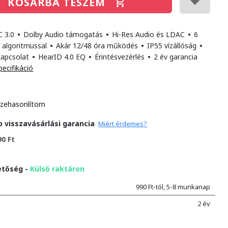
KOSÁRBA TESZEM
C 3.0
•
Dolby Audio támogatás
•
Hi-Res Audio és LDAC
•
6
 algoritmussal
•
Akár 12/48 óra működés
•
IP55 vízállóság
•
kapcsolat
•
HearID 4.0 EQ
•
Érintésvezérlés
•
2 év garancia
pecifikáció
zehasonlítom
p visszavásárlási garancia
Miért érdemes?
90 Ft
etőség -
Külső raktáron
990 Ft-tól, 5-8 munkanap
2 év