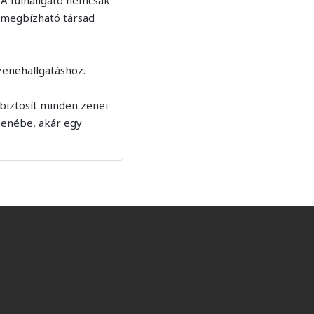
 megbízható társad
zenehallgatáshoz.
 biztosít minden zenei
 zenébe, akár egy