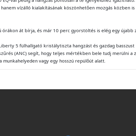
 hanem vízálló kialakításának köszönhetően mozgás közben is
órákon át bírja, és már 10 perc gyorstöltés is elég egy újabb 
erty 5 fülhallgató kristálytiszta hangzást és gazdag basszust
szűrés (ANC) segít, hogy teljes mértékben bele tudj merülni a
 a munkahelyeden vagy egy hosszú repülőút alatt.