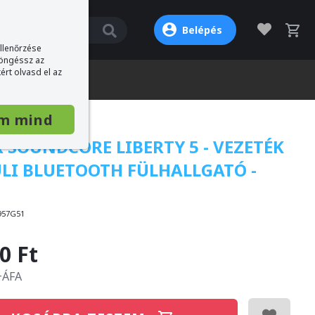
Belépés
ellenőrzése
böngéssz az
ért olvasd el az
m mind
 SOUNDCORE LIBERTY 5 - VEZETÉK
LI BLUETOOTH FÜLHALLGATÓ -
957G51
0 Ft
 +ÁFA