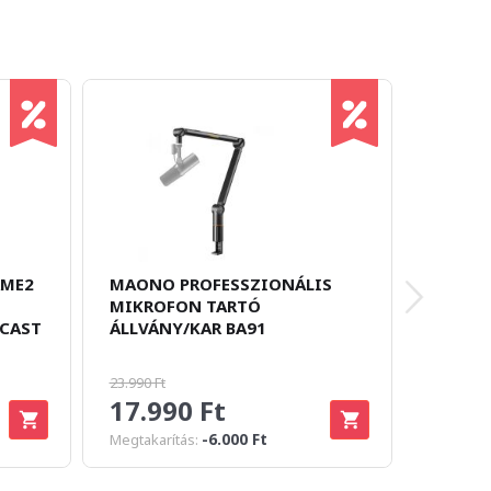
AME2
MAONO PROFESSZIONÁLIS
FIFINE
MIKROFON TARTÓ
MIKRO
DCAST
ÁLLVÁNY/KAR BA91
(PINK)
23.990 Ft
17.990 Ft
14.9
-6.000 Ft
Megtakarítás: