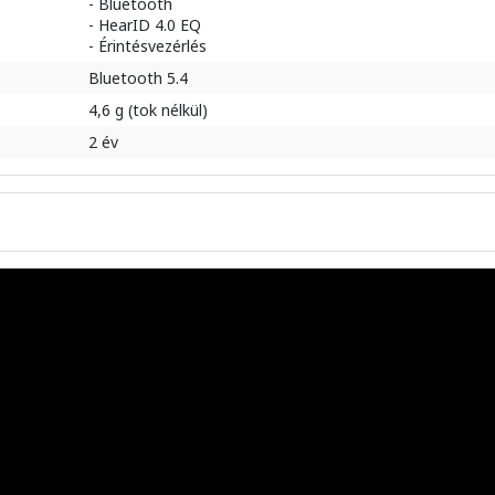
- Bluetooth
- HearID 4.0 EQ
- Érintésvezérlés
Bluetooth 5.4
4,6 g (tok nélkül)
2 év