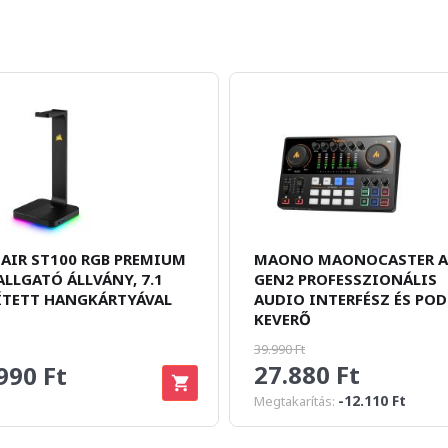
AIR ST100 RGB PREMIUM
MAONO MAONOCASTER 
ALLGATÓ ÁLLVÁNY, 7.1
GEN2 PROFESSZIONÁLIS
ÍTETT HANGKÁRTYÁVAL
AUDIO INTERFÉSZ ÉS PO
KEVERŐ
39.990 Ft
27.880 Ft
990 Ft
-12.110 Ft
Megtakarítás: