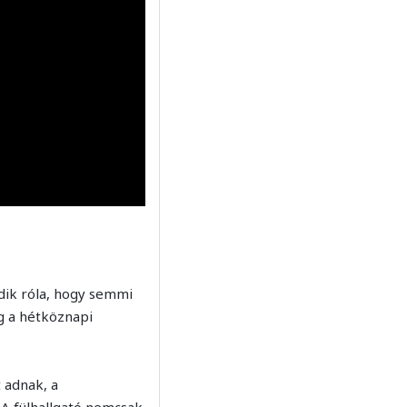
dik róla, hogy semmi
g a hétköznapi
 adnak, a
 A fülhallgató nemcsak