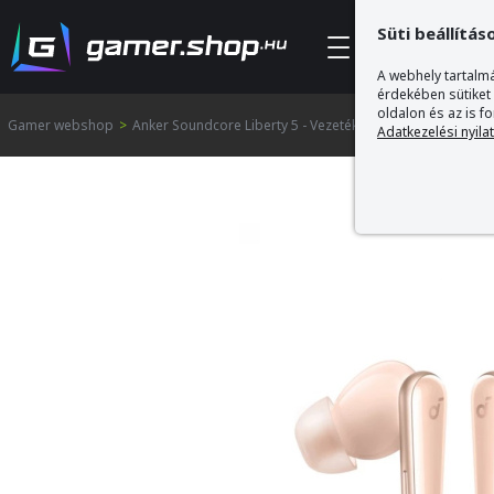
Süti beállítás
Kategóriák
A webhely tartalmá
érdekében sütiket
oldalon és az is f
Gamer webshop
>
Anker Soundcore Liberty 5 - Vezeték Nélküli Bluetooth Fülh
Adatkezelési nyila