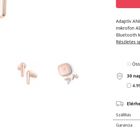
Adaptív AN
mikrofon AI
Bluetooth 
Részletes s
Öss
30 na
4.9
Elérh
Szállítás
Garancia