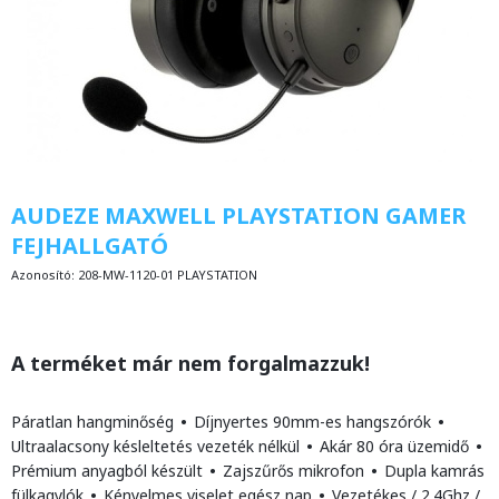
AUDEZE MAXWELL PLAYSTATION GAMER
FEJHALLGATÓ
Azonosító:
208-MW-1120-01 PLAYSTATION
A terméket már nem forgalmazzuk!
Páratlan hangminőség
•
Díjnyertes 90mm-es hangszórók
•
Ultraalacsony késleltetés vezeték nélkül
•
Akár 80 óra üzemidő
•
Prémium anyagból készült
•
Zajszűrős mikrofon
•
Dupla kamrás
fülkagylók
•
Kényelmes viselet egész nap
•
Vezetékes / 2.4Ghz /