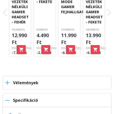
VEZETÉK
VEZETÉK
- FEKETE
MODE
N
NÉLKÜLI
NÉLKÜLI
GAMER
G
GAMER
GAMER
FEJHALLGATÓ
H
HEADSET
HEADSET
-
- FEKETE
- FEHÉR
19.990 Ft
19.990 Ft
6.990 Ft
17.990 Ft
15
13.990
12.990
4.490
11.990
9
Ft
Ft
Ft
Ft
F
Megtakarítás:
Megtakarítás:
Megtakarítás:
Megtakarítás:
Me
-6.000 Ft
-7.000 Ft
-2.500 Ft
-6.000 Ft
-6
Vélemények
Specifikáció