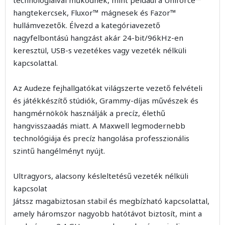
technológiáival működnek, mint például a Uniforce™
hangtekercsek, Fluxor™ mágnesek és Fazor™
hullámvezetők. Élvezd a kategóriavezető
nagyfelbontású hangzást akár 24-bit/96kHz-en
keresztül, USB-s vezetékes vagy vezeték nélküli
kapcsolattal.
Az Audeze fejhallgatókat világszerte vezető felvételi
és játékkészítő stúdiók, Grammy-díjas művészek és
hangmérnökök használják a precíz, élethű
hangvisszaadás miatt. A Maxwell legmodernebb
technológiája és precíz hangolása professzionális
szintű hangélményt nyújt.
Ultragyors, alacsony késleltetésű vezeték nélküli
kapcsolat
Játssz magabiztosan stabil és megbízható kapcsolattal,
amely háromszor nagyobb hatótávot biztosít, mint a