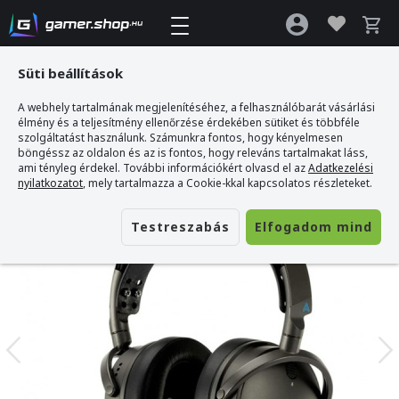
Süti beállítások
A webhely tartalmának megjelenítéséhez, a felhasználóbarát vásárlási
Gamer webshop
>
AUDEZE Maxwell PlayStation Gamer Fejhallgató
élmény és a teljesítmény ellenőrzése érdekében sütiket és többféle
szolgáltatást használunk. Számunkra fontos, hogy kényelmesen
böngéssz az oldalon és az is fontos, hogy releváns tartalmakat láss,
ami tényleg érdekel. További információkért olvasd el az
Adatkezelési
nyilatkozatot
, mely tartalmazza a Cookie-kkal kapcsolatos részleteket.
Testreszabás
Elfogadom mind