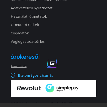
Adatkezelési nyilatkozat
Használati útmutatók
Útmutató cikkek
Cégadatok
Végleges adattörlés
Árukereső.hu
Biztonságos vásárlás
© 2026 Minden jog fenntartva. Notebook Bp. Kft.