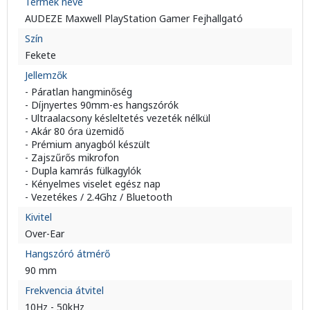
Termék neve
AUDEZE Maxwell PlayStation Gamer Fejhallgató
Szín
Fekete
Jellemzők
- Páratlan hangminőség
- Díjnyertes 90mm-es hangszórók
- Ultraalacsony késleltetés vezeték nélkül
- Akár 80 óra üzemidő
- Prémium anyagból készült
- Zajszűrős mikrofon
- Dupla kamrás fülkagylók
- Kényelmes viselet egész nap
- Vezetékes / 2.4Ghz / Bluetooth
Kivitel
Over-Ear
Hangszóró átmérő
90 mm
Frekvencia átvitel
10Hz - 50kHz