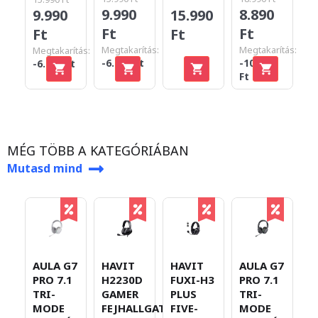
9.990
8.890
15.990
1
9.990
Ft
Ft
Ft
F
Ft
Megtakarítás:
Megtakarítás:
Megtakarítás:
-6.000 Ft
-10.100
-6.000 Ft
Ft
MÉG TÖBB A KATEGÓRIÁBAN
Mutasd mind
AULA G7
AULA G7
HAVIT
HAVIT
A
PRO 7.1
PRO 7.1
H2230D
FUXI-H3
T
TRI-
TRI-
GAMER
PLUS
M
MODE
MODE
FEJHALLGATÓ
FIVE-
V