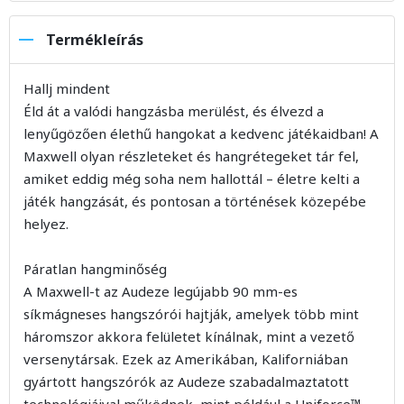
Termékleírás
Hallj mindent
Éld át a valódi hangzásba merülést, és élvezd a
lenyűgözően élethű hangokat a kedvenc játékaidban! A
Maxwell olyan részleteket és hangrétegeket tár fel,
amiket eddig még soha nem hallottál – életre kelti a
játék hangzását, és pontosan a történések közepébe
helyez.
Páratlan hangminőség
A Maxwell-t az Audeze legújabb 90 mm-es
síkmágneses hangszórói hajtják, amelyek több mint
háromszor akkora felületet kínálnak, mint a vezető
versenytársak. Ezek az Amerikában, Kaliforniában
gyártott hangszórók az Audeze szabadalmaztatott