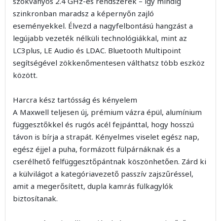
szokványos 2.4 GHz-es rendszerek – így mindig
szinkronban maradsz a képernyőn zajló
eseményekkel. Élvezd a nagyfelbontású hangzást a
legújabb vezeték nélküli technológiákkal, mint az
LC3plus, LE Audio és LDAC. Bluetooth Multipoint
segítségével zökkenőmentesen válthatsz több eszköz
között.
Harcra kész tartósság és kényelem
A Maxwell teljesen új, prémium vázra épül, alumínium
függesztőkkel és rugós acél fejpánttal, hogy hosszú
távon is bírja a strapát. Kényelmes viselet egész nap,
egész éjjel a puha, formázott fülpárnáknak és a
cserélhető felfüggesztőpántnak köszönhetően. Zárd ki
a külvilágot a kategóriavezető passzív zajszűréssel,
amit a megerősített, dupla kamrás fülkagylók
biztosítanak.