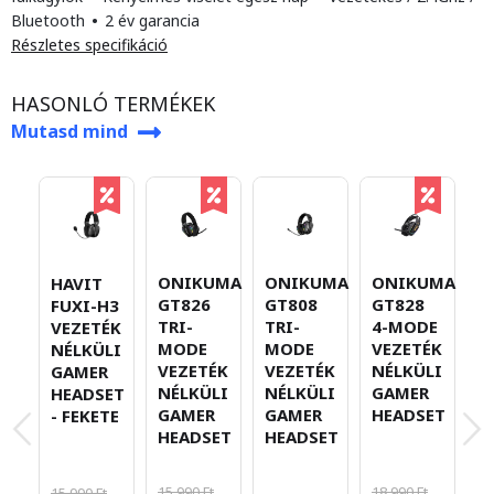
Bluetooth
•
2 év garancia
Részletes specifikáció
HASONLÓ TERMÉKEK
Mutasd mind
ONIKUMA
ONIKUMA
ONIKUMA
O
HAVIT
GT826
GT808
GT828
G
FUXI-H3
TRI-
TRI-
4-MODE
4
VEZETÉK
MODE
MODE
VEZETÉK
V
NÉLKÜLI
VEZETÉK
VEZETÉK
NÉLKÜLI
N
GAMER
NÉLKÜLI
NÉLKÜLI
GAMER
G
HEADSET
GAMER
GAMER
HEADSET
H
- FEKETE
HEADSET
HEADSET
-
15.990 Ft
18.990 Ft
15.990 Ft