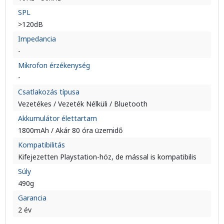
SPL
>120dB
Impedancia
-
Mikrofon érzékenység
-
Csatlakozás típusa
Vezetékes / Vezeték Nélküli / Bluetooth
Akkumulátor élettartam
1800mAh / Akár 80 óra üzemidő
Kompatibilitás
Kifejezetten Playstation-höz, de mással is kompatibilis
Súly
490g
Garancia
2 év