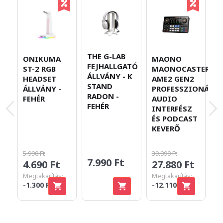
THE G-LAB
ONIKUMA
MAONO
M
FEJHALLGATÓ
ST-2 RGB
MAONOCASTER
P
ÁLLVÁNY - K
HEADSET
AME2 GEN2
M
STAND
ÁLLVÁNY -
PROFESSZIONÁLIS
T
RADON -
FEHÉR
AUDIO
Á
FEHÉR
INTERFÉSZ
B
ÉS PODCAST
KEVERŐ
5.990 Ft
39.990 Ft
7.990 Ft
4.690 Ft
27.880 Ft
2
Megtakarítás:
Megtakarítás:
-1.300 Ft
-12.110 Ft