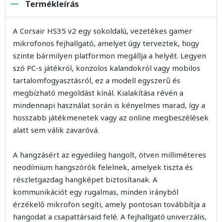
Termékleírás
A Corsair HS35 v2 egy sokoldalú, vezetékes gamer
mikrofonos fejhallgató, amelyet úgy terveztek, hogy
szinte bármilyen platformon megállja a helyét. Legyen
szó PC-s játékról, konzolos kalandokról vagy mobilos
tartalomfogyasztásról, ez a modell egyszerű és
megbízható megoldást kínál. Kialakítása révén a
mindennapi használat során is kényelmes marad, így a
hosszabb játékmenetek vagy az online megbeszélések
alatt sem válik zavaróvá.
A hangzásért az egyedileg hangolt, ötven milliméteres
neodímium hangszórók felelnek, amelyek tiszta és
részletgazdag hangképet biztosítanak. A
kommunikációt egy rugalmas, minden irányból
érzékelő mikrofon segíti, amely pontosan továbbítja a
hangodat a csapattársaid felé. A fejhallgató univerzális,