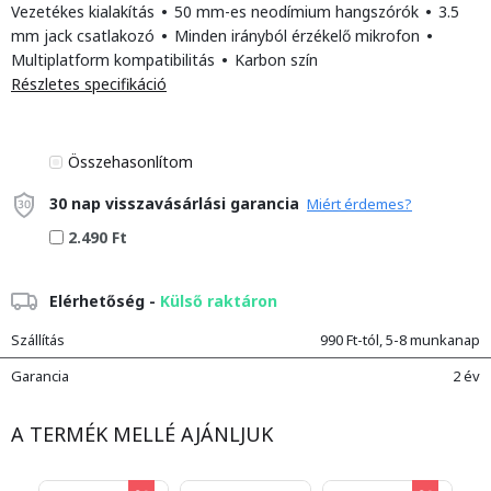
Vezetékes kialakítás
•
50 mm-es neodímium hangszórók
•
3.5
mm jack csatlakozó
•
Minden irányból érzékelő mikrofon
•
Multiplatform kompatibilitás
•
Karbon szín
Részletes specifikáció
Összehasonlítom
30 nap visszavásárlási garancia
Miért érdemes?
2.490 Ft
Elérhetőség -
Külső raktáron
Szállítás
990 Ft-tól, 5-8 munkanap
Garancia
2 év
A TERMÉK MELLÉ AJÁNLJUK