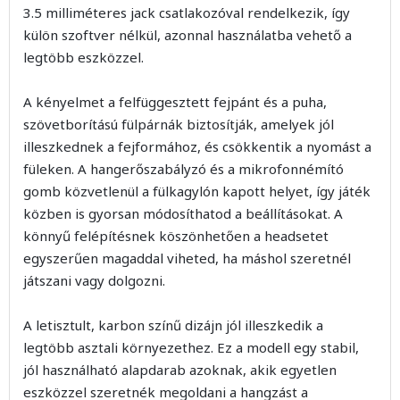
3.5 milliméteres jack csatlakozóval rendelkezik, így
külön szoftver nélkül, azonnal használatba vehető a
legtöbb eszközzel.
A kényelmet a felfüggesztett fejpánt és a puha,
szövetborítású fülpárnák biztosítják, amelyek jól
illeszkednek a fejformához, és csökkentik a nyomást a
füleken. A hangerőszabályzó és a mikrofonnémító
gomb közvetlenül a fülkagylón kapott helyet, így játék
közben is gyorsan módosíthatod a beállításokat. A
könnyű felépítésnek köszönhetően a headsetet
egyszerűen magaddal viheted, ha máshol szeretnél
játszani vagy dolgozni.
A letisztult, karbon színű dizájn jól illeszkedik a
legtöbb asztali környezethez. Ez a modell egy stabil,
jól használható alapdarab azoknak, akik egyetlen
eszközzel szeretnék megoldani a hangzást a