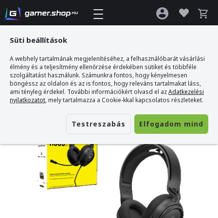
Süti beállítások
A webhely tartalmának megjelenítéséhez, a felhasználóbarát vásárlási
Gamer webshop
>
CORSAIR HS35 v2 Multiplatform Gaming Headset, Carbon
élmény és a teljesítmény ellenőrzése érdekében sütiket és többféle
szolgáltatást használunk. Számunkra fontos, hogy kényelmesen
böngéssz az oldalon és az is fontos, hogy releváns tartalmakat láss,
ami tényleg érdekel. További információkért olvasd el az
Adatkezelési
nyilatkozatot
, mely tartalmazza a Cookie-kkal kapcsolatos részleteket.
Testreszabás
Elfogadom mind