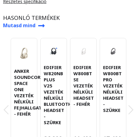
Részletes specifikáció
HASONLÓ TERMÉKEK
Mutasd mind
EDIFIER
EDIFIER
EDIFIER
E
ANKER
W820NB
W800BT
W800BT
W
SOUNDCORE
PLUS
SE
PRO
V
SPACE
V25
VEZETÉK
VEZETÉK
N
ONE
VEZETÉK
NÉLKÜLI
NÉLKÜLI
H
VEZETÉK
NÉLKÜLI
HEADSET
HEADSET
-
NÉLKÜLI
BLUETOOTH
- FEHÉR
-
S
FEJHALLGATÓ
HEADSET
SZÜRKE
- FEHÉR
-
SZÜRKE