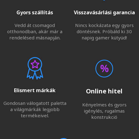
Gyors szállítás
Visszavásárlási garancia
Vedd át csomagod
Nincs kockázata egy gyors
otthonodban, akár már a
döntésnek. Próbáld ki 30
rendelésed másnapján.
napig gamer kütyüd!
Elismert márkák
Online hitel
Gondosan válogatott paletta
Kényelmes és gyors
a világmárkák legjobb
igénylés, rugalmas
termékeivel.
konstrukció