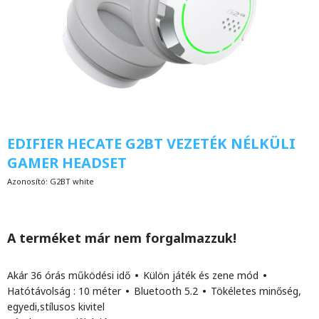
EDIFIER HECATE G2BT VEZETÉK NÉLKÜLI
GAMER HEADSET
Azonosító:
G2BT white
A terméket már nem forgalmazzuk!
Akár 36 órás működési idő
•
Külön játék és zene mód
•
Hatótávolság : 10 méter
•
Bluetooth 5.2
•
Tökéletes minőség,
egyedi,stílusos kivitel