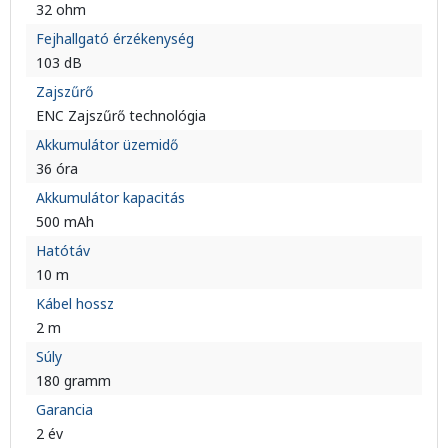
32 ohm
Fejhallgató érzékenység
103 dB
Zajszűrő
ENC Zajszűrő technológia
Akkumulátor üzemidő
36 óra
Akkumulátor kapacitás
500 mAh
Hatótáv
10 m
Kábel hossz
2 m
Súly
180 gramm
Garancia
2 év