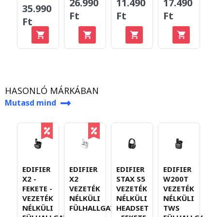
26.990
11.490
17.490
3
35.990
Ft
Ft
Ft
F
Ft
HASONLÓ MÁRKÁBAN
Mutasd mind
EDIFIER
EDIFIER
EDIFIER
EDIFIER
E
X2 -
X2
STAX S5
W200T
W
FEKETE -
VEZETÉK
VEZETÉK
VEZETÉK
P
VEZETÉK
NÉLKÜLI
NÉLKÜLI
NÉLKÜLI
V
NÉLKÜLI
FÜLHALLGATÓ
HEADSET
TWS
N