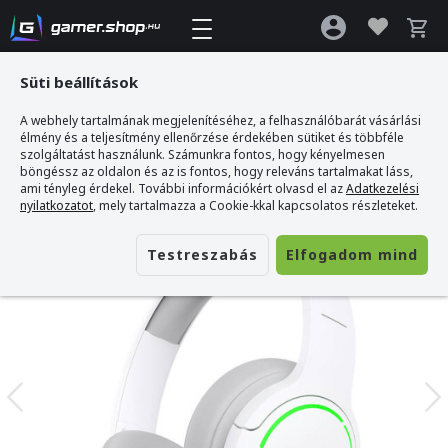
Süti beállítások
A webhely tartalmának megjelenítéséhez, a felhasználóbarát vásárlási
Gamer webshop
>
Edifier HECATE G2BT Vezeték Nélküli Gamer Headset
élmény és a teljesítmény ellenőrzése érdekében sütiket és többféle
szolgáltatást használunk. Számunkra fontos, hogy kényelmesen
böngéssz az oldalon és az is fontos, hogy releváns tartalmakat láss,
ami tényleg érdekel. További információkért olvasd el az
Adatkezelési
nyilatkozatot
, mely tartalmazza a Cookie-kkal kapcsolatos részleteket.
Testreszabás
Elfogadom mind