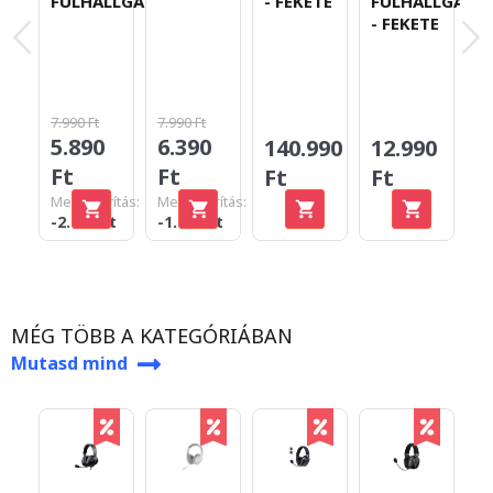
FÜLHALLGATÓ
- FEKETE
FÜLHALLGATÓ
H
- FEKETE
-
L
K
B
7.990 Ft
7.990 Ft
5.890
6.390
140.990
12.990
1
Ft
Ft
Ft
Ft
F
Megtakarítás:
Megtakarítás:
-2.100 Ft
-1.600 Ft
MÉG TÖBB A KATEGÓRIÁBAN
Mutasd mind