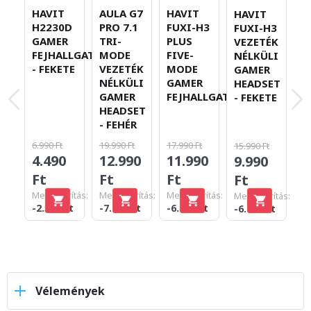
A
HAVIT
AULA G7
HAVIT
HAVIT
P
H2230D
PRO 7.1
FUXI-H3
FUXI-H3
T
GAMER
TRI-
PLUS
VEZETÉK
M
FEJHALLGATÓ
MODE
FIVE-
NÉLKÜLI
V
- FEKETE
VEZETÉK
MODE
GAMER
N
NÉLKÜLI
GAMER
HEADSET
G
GAMER
FEJHALLGATÓ
- FEKETE
H
HEADSET
-
- FEHÉR
19
6.990 Ft
19.990 Ft
17.990 Ft
15.990 Ft
1
4.490
12.990
11.990
9.990
F
Ft
Ft
Ft
Ft
Me
Megtakarítás:
Megtakarítás:
Megtakarítás:
Megtakarítás:
-6
-2.500 Ft
-7.000 Ft
-6.000 Ft
-6.000 Ft
Vélemények