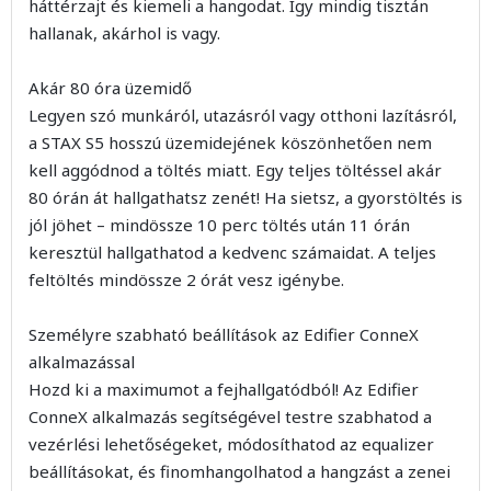
háttérzajt és kiemeli a hangodat. Így mindig tisztán
hallanak, akárhol is vagy.
Akár 80 óra üzemidő
Legyen szó munkáról, utazásról vagy otthoni lazításról,
a STAX S5 hosszú üzemidejének köszönhetően nem
kell aggódnod a töltés miatt. Egy teljes töltéssel akár
80 órán át hallgathatsz zenét! Ha sietsz, a gyorstöltés is
jól jöhet – mindössze 10 perc töltés után 11 órán
keresztül hallgathatod a kedvenc számaidat. A teljes
feltöltés mindössze 2 órát vesz igénybe.
Személyre szabható beállítások az Edifier ConneX
alkalmazással
Hozd ki a maximumot a fejhallgatódból! Az Edifier
ConneX alkalmazás segítségével testre szabhatod a
vezérlési lehetőségeket, módosíthatod az equalizer
beállításokat, és finomhangolhatod a hangzást a zenei