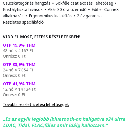
Csúcskategóriás hangzás
•
Sokféle csatlakozási lehetőség
•
Kristálytiszta hívások
•
Akár 80 óra üzemidő
•
Edifier ConneX
alkalmazás
•
Ergonomikus kialakítás
•
2 év garancia
Részletes specifikáció
VIDD EL MOST, FIZESS RÉSZLETEKBEN!
OTP 19,9% THM
48 hó × 4.167 Ft
Önrész: 0 Ft
OTP 33,9% THM
24 hó × 7.854 Ft
Önrész: 0 Ft
OTP 41,9% THM
12 hó × 14.134 Ft
Önrész: 0 Ft
További részletfizetési lehetőségek
Ez az egyik legjobb (bluetooth-on hallgatva s24 ultra
LDAC, Tidal, FLAC)füles amit idáig hallottam.