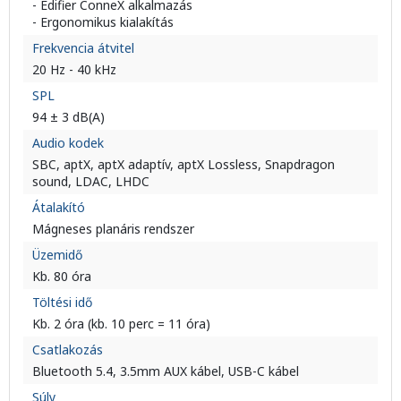
- Edifier ConneX alkalmazás
- Ergonomikus kialakítás
Frekvencia átvitel
20 Hz - 40 kHz
SPL
94 ± 3 dB(A)
Audio kodek
SBC, aptX, aptX adaptív, aptX Lossless, Snapdragon
sound, LDAC, LHDC
Átalakító
Mágneses planáris rendszer
Üzemidő
Kb. 80 óra
Töltési idő
Kb. 2 óra (kb. 10 perc = 11 óra)
Csatlakozás
Bluetooth 5.4, 3.5mm AUX kábel, USB-C kábel
Súly