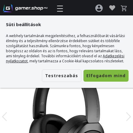
Süti beállítások
A webhely tartalmának megjelenítéséhez, a felhasználóbarát vásárlási
Gamer webshop
>
Edifier STAX S5 Vezeték Nélküli Headset - Fekete
élmény és a teljesítmény ellenőrzése érdekében sütiket és többféle
szolgáltatást használunk. Számunkra fontos, hogy kényelmesen
böngéssz az oldalon és az is fontos, hogy releváns tartalmakat láss,
ami tényleg érdekel. További információkért olvasd el az
Adatkezelési
nyilatkozatot
, mely tartalmazza a Cookie-kkal kapcsolatos részleteket.
Testreszabás
Elfogadom mind