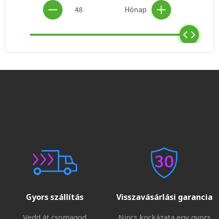
Gyors szállítás
Visszavásárlási garancia
Vedd át csomagod
Nincs kockázata egy gyors