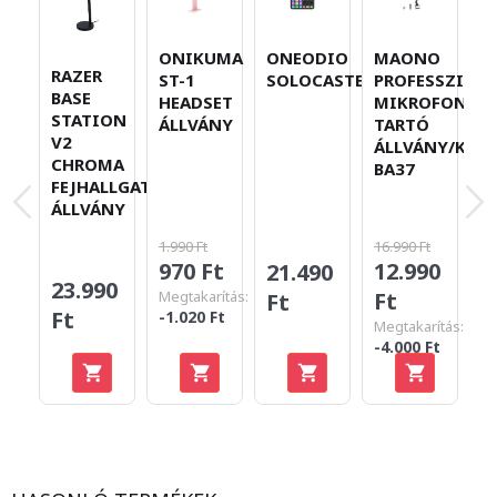
ONIKUMA
ONEODIO
MAONO
M
RAZER
ST-1
SOLOCASTER
PROFESSZION
W
BASE
HEADSET
MIKROFON
C
STATION
ÁLLVÁNY
TARTÓ
V
V2
ÁLLVÁNY/KAR
N
CHROMA
BA37
Z
FEJHALLGATÓ
M
ÁLLVÁNY
K
1.990 Ft
16.990 Ft
49
970 Ft
12.990
3
21.490
23.990
Megtakarítás:
Ft
F
Ft
Ft
-1.020 Ft
Megtakarítás:
Me
-4.000 Ft
-
Ft