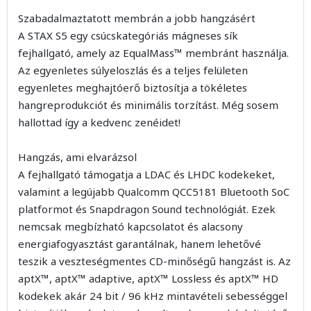
Szabadalmaztatott membrán a jobb hangzásért
A STAX S5 egy csúcskategóriás mágneses sík
fejhallgató, amely az EqualMass™ membránt használja.
Az egyenletes súlyeloszlás és a teljes felületen
egyenletes meghajtóerő biztosítja a tökéletes
hangreprodukciót és minimális torzítást. Még sosem
hallottad így a kedvenc zenéidet!
Hangzás, ami elvarázsol
A fejhallgató támogatja a LDAC és LHDC kodekeket,
valamint a legújabb Qualcomm QCC5181 Bluetooth SoC
platformot és Snapdragon Sound technológiát. Ezek
nemcsak megbízható kapcsolatot és alacsony
energiafogyasztást garantálnak, hanem lehetővé
teszik a veszteségmentes CD-minőségű hangzást is. Az
aptX™, aptX™ adaptive, aptX™ Lossless és aptX™ HD
kodekek akár 24 bit / 96 kHz mintavételi sebességgel