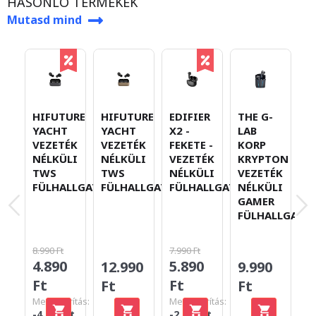
HASONLÓ TERMÉKEK
Mutasd mind
HIFUTURE
HIFUTURE
EDIFIER
THE G-
A
YACHT
YACHT
X2 -
LAB
S
VEZETÉK
VEZETÉK
FEKETE -
KORP
A
NÉLKÜLI
NÉLKÜLI
VEZETÉK
KRYPTON
2 
TWS
TWS
NÉLKÜLI
VEZETÉK
V
FÜLHALLGATÓ
FÜLHALLGATÓ
FÜLHALLGATÓ
NÉLKÜLI
N
GAMER
B
FÜLHALLGATÓ
F
-
8.990 Ft
7.990 Ft
4.890
5.890
12.990
9.990
4
Ft
Ft
Ft
Ft
F
Megtakarítás:
Megtakarítás:
-4.100 Ft
-2.100 Ft