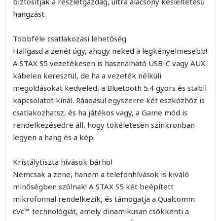
biztosítják a részletgazdag, ultra alacsony késleltetésű
hangzást.
Többféle csatlakozási lehetőség
Hallgasd a zenét úgy, ahogy neked a legkényelmesebb!
A STAX S5 vezetékesen is használható USB-C vagy AUX
kábelen keresztül, de ha a vezeték nélküli
megoldásokat kedveled, a Bluetooth 5.4 gyors és stabil
kapcsolatot kínál. Ráadásul egyszerre két eszközhöz is
csatlakozhatsz, és ha játékos vagy, a Game mód is
rendelkezésedre áll, hogy tökéletesen szinkronban
legyen a hang és a kép.
Kristálytiszta hívások bárhol
Nemcsak a zene, hanem a telefonhívások is kiváló
minőségben szólnak! A STAX S5 két beépített
mikrofonnal rendelkezik, és támogatja a Qualcomm
cVc™ technológiát, amely dinamikusan csökkenti a