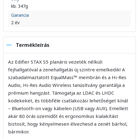
kb. 347g
Garancia
2 év
Termékleírás
Az Edifier STAX S5 planáris vezeték nélküli
fejhallgatóval a zenehallgatás új szintre emelkedik! A
szabadalmaztatott EqualMass™ membrán és a Hi-Res
Audio, Hi-Res Audio Wireless tanúsítvány garantálja a
prémium hangzást. Támogatja az LDAC és LHDC
kodekeket, és többféle csatlakozási lehetőséget kínál
– Bluetooth-on vagy kábelen (USB vagy AUX). Emellett
akár 80 órás üzemidőt és ergonomikus kialakítást
biztosít, hogy kényelmesen élvezhesd a zenét bárhol,
bármikor.