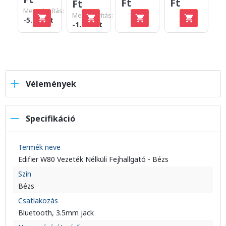
Ft
Ft
F
Ft
Megtakarítás:
Megtakarítás:
-5.000 Ft
-1.010 Ft
Vélemények
Specifikáció
Termék neve
Edifier W80 Vezeték Nélküli Fejhallgató - Bézs
Szín
Bézs
Csatlakozás
Bluetooth, 3.5mm jack