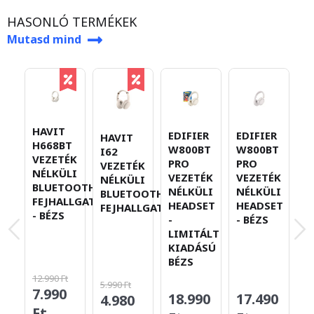
HASONLÓ TERMÉKEK
Mutasd mind
HAVIT
EDIFIER
EDIFIER
E
HAVIT
H668BT
W800BT
W800BT
W
I62
VEZETÉK
PRO
PRO
V
VEZETÉK
NÉLKÜLI
VEZETÉK
VEZETÉK
V
NÉLKÜLI
BLUETOOTH
NÉLKÜLI
NÉLKÜLI
N
BLUETOOTH
FEJHALLGATÓ
HEADSET
HEADSET
B
FEJHALLGATÓ
- BÉZS
-
- BÉZS
H
LIMITÁLT
-
KIADÁSÚ
BÉZS
12.990 Ft
5.990 Ft
7.990
18.990
17.490
5
4.980
Ft