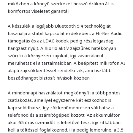
miközben a könnyű szerkezet hosszú órákon át is
komfortos viseletet garantál.
A készülék a legújabb Bluetooth 5.4 technológiát
használja a stabil kapcsolat érdekében, a Hi-Res Audio
támogatás és az LDAC kodek pedig részletgazdag
hangzást nyújt. A hibrid aktív zajszűrés hatékonyan
szűri ki a környezeti zajokat, így zavartalanul
merülhetsz el a tartalmaidban. A beépített mikrofon AI
alapú zajcsökkentéssel rendelkezik, ami tisztább
beszédhangot biztosít hívások közben.
A mindennapi használatot megkönnyíti a többpontos
csatlakozás, amellyel egyszerre két eszközhöz is
kapcsolódhatsz, így zökkenőmentesen válthatsz a
telefonod és a számítógéped között. Az akkumulátor
akár 65 órás üzemidőt is lehetővé tesz, így ritkábban
kell a töltéssel foglalkoznod. Ha pedig lemerülne, a 3.5