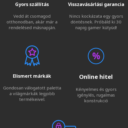
Gyors szállítás
Visszavásárlási garancia
Vedd át csomagod
Nincs kockázata egy gyors
otthonodban, akár már a
döntésnek. Próbáld ki 30
rendelésed másnapján.
napig gamer kütyüd!
Elismert márkák
Online hitel
Gondosan válogatott paletta
Kényelmes és gyors
a világmárkák legjobb
igénylés, rugalmas
termékeivel.
konstrukció