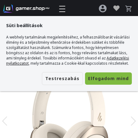
Süti beállítások
A webhely tartalmának megjelenítéséhez, a felhasználóbarát vásárlási
Gamer webshop
>
Edifier W80 Fejhallgató
élmény és a teljesítmény ellenőrzése érdekében sütiket és többféle
szolgáltatást használunk. Számunkra fontos, hogy kényelmesen
böngéssz az oldalon és az is fontos, hogy releváns tartalmakat láss,
ami tényleg érdekel. További információkért olvasd el az
Adatkezelési
nyilatkozatot
, mely tartalmazza a Cookie-kkal kapcsolatos részleteket.
Testreszabás
Elfogadom mind