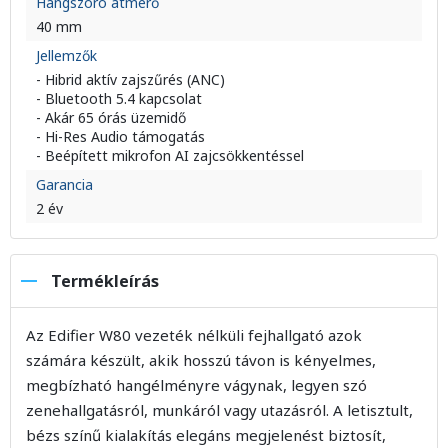
Hangszóró átmérő
40 mm
Jellemzők
- Hibrid aktív zajszűrés (ANC)
- Bluetooth 5.4 kapcsolat
- Akár 65 órás üzemidő
- Hi-Res Audio támogatás
- Beépített mikrofon AI zajcsökkentéssel
Garancia
2 év
Termékleírás
Az Edifier W80 vezeték nélküli fejhallgató azok
számára készült, akik hosszú távon is kényelmes,
megbízható hangélményre vágynak, legyen szó
zenehallgatásról, munkáról vagy utazásról. A letisztult,
bézs színű kialakítás elegáns megjelenést biztosít,