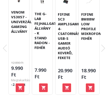
VENOM
THE G-
FIFINE
FIFINE
M
VS3057 -
LAB
SC3
BM88W
P
UNIVERZÁLIS
FEJHALLGATÓ
AMPLIGAME,
LOW
U
GAMING
ÁLLVÁNY
4-
PROFILE
D
ÁLLVÁNY
- K
CSATORNÁS
MIKROFONKAR
S
STAND
USB-S
FEHÉR
M
RADON -
GAMER
R
FEHÉR
AUDIÓ
F
KEVERŐ,
FEKETE
12.890 Ft
19
9.990
7.990
1
20.990
18.990
Ft
Ft
F
Ft
Ft
Megtakarítás:
Me
-2.900 Ft
-4