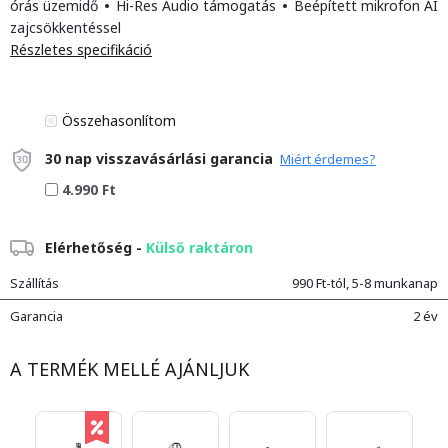
órás üzemidő
•
Hi-Res Audio támogatás
•
Beépített mikrofon AI
zajcsökkentéssel
Részletes specifikáció
Összehasonlítom
30 nap visszavásárlási garancia
Miért érdemes?
4.990 Ft
Elérhetőség -
Külső raktáron
Szállítás
990 Ft-tól, 5-8 munkanap
Garancia
2 év
A TERMÉK MELLÉ AJÁNLJUK