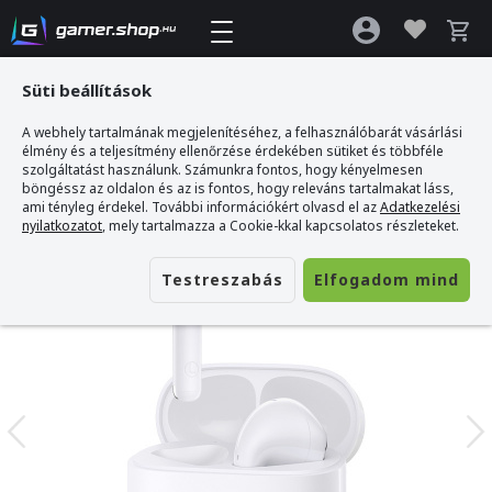
Süti beállítások
A webhely tartalmának megjelenítéséhez, a felhasználóbarát vásárlási
Gamer webshop
>
Edifier X2 Plus Fülhallgató - Fehér
élmény és a teljesítmény ellenőrzése érdekében sütiket és többféle
szolgáltatást használunk. Számunkra fontos, hogy kényelmesen
böngéssz az oldalon és az is fontos, hogy releváns tartalmakat láss,
ami tényleg érdekel. További információkért olvasd el az
Adatkezelési
nyilatkozatot
, mely tartalmazza a Cookie-kkal kapcsolatos részleteket.
Testreszabás
Elfogadom mind