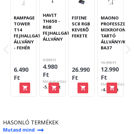
HAVIT
RAMPAGE
FIFINE
MAONO
M
TH650 -
TOWER
SC8 RGB
PROFESSZION
P
RGB
T14
KEVERŐ
MIKROFON
U
FEJHALLGATÓ
FEJHALLGATÓ/HEADSET
FEKETE
TARTÓ
D
ÁLLVÁNY
ÁLLVÁNY
ÁLLVÁNY/KAR
S
- FEHÉR
BA37
M
R
9.990 Ft
16.990 Ft
4.980
12.990
6.490
26.990
2
Ft
Ft
Ft
Ft
F
Megtakarítás:
Megtakarítás:
-5.010 Ft
-4.000 Ft
HASONLÓ TERMÉKEK
Mutasd mind