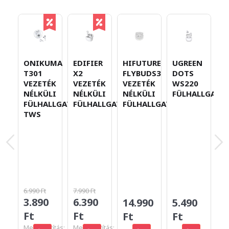
S
ONIKUMA
EDIFIER
HIFUTURE
UGREEN
P
T301
X2
FLYBUDS3
DOTS
5
VEZETÉK
VEZETÉK
VEZETÉK
WS220
E
NÉLKÜLI
NÉLKÜLI
NÉLKÜLI
FÜLHALLGATÓ
V
FÜLHALLGATÓ
FÜLHALLGATÓ
FÜLHALLGATÓ
N
TWS
F
M
B
6.990 Ft
7.990 Ft
7
3.890
6.390
14.990
5.490
F
Ft
Ft
Ft
Ft
Megtakarítás:
Megtakarítás: