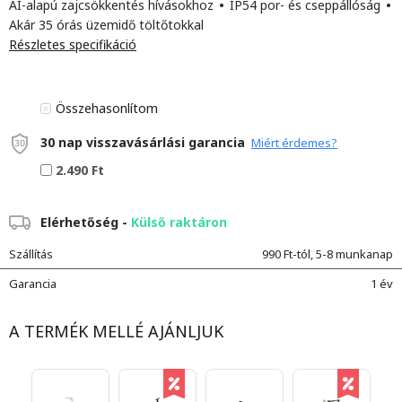
AI-alapú zajcsökkentés hívásokhoz
•
IP54 por- és cseppállóság
•
Akár 35 órás üzemidő töltőtokkal
Részletes specifikáció
Összehasonlítom
30 nap visszavásárlási garancia
Miért érdemes?
2.490 Ft
Elérhetőség -
Külső raktáron
Szállítás
990 Ft-tól, 5-8 munkanap
Garancia
1 év
A TERMÉK MELLÉ AJÁNLJUK