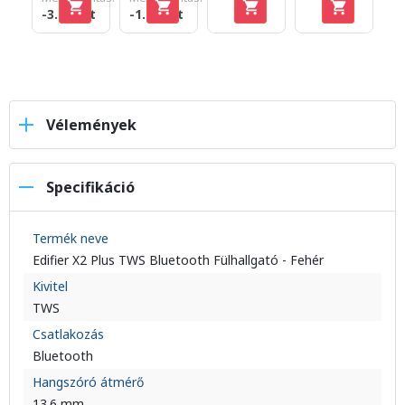
-3.100 Ft
-1.600 Ft
Vélemények
Specifikáció
Termék neve
Edifier X2 Plus TWS Bluetooth Fülhallgató - Fehér
Kivitel
TWS
Csatlakozás
Bluetooth
Hangszóró átmérő
13.6 mm