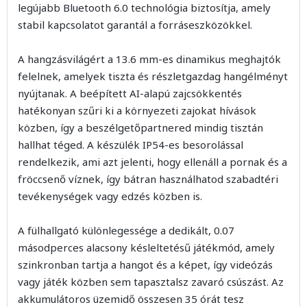
legújabb Bluetooth 6.0 technológia biztosítja, amely
stabil kapcsolatot garantál a forráseszközökkel.
A hangzásvilágért a 13.6 mm-es dinamikus meghajtók
felelnek, amelyek tiszta és részletgazdag hangélményt
nyújtanak. A beépített AI-alapú zajcsökkentés
hatékonyan szűri ki a környezeti zajokat hívások
közben, így a beszélgetőpartnered mindig tisztán
hallhat téged. A készülék IP54-es besorolással
rendelkezik, ami azt jelenti, hogy ellenáll a pornak és a
fröccsenő víznek, így bátran használhatod szabadtéri
tevékenységek vagy edzés közben is.
A fülhallgató különlegessége a dedikált, 0.07
másodperces alacsony késleltetésű játékmód, amely
szinkronban tartja a hangot és a képet, így videózás
vagy játék közben sem tapasztalsz zavaró csúszást. Az
akkumulátoros üzemidő összesen 35 órát tesz