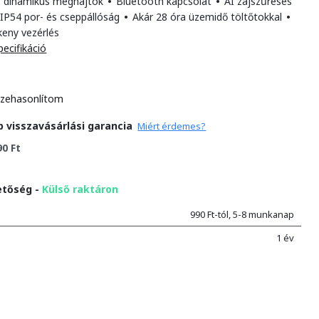
 dinamikus meghajtók
•
Bluetooth kapcsolat
•
AI zajszűréses
IP54 por- és cseppállóság
•
Akár 28 óra üzemidő töltőtokkal
•
keny vezérlés
pecifikáció
zehasonlítom
p visszavásárlási garancia
Miért érdemes?
90 Ft
etőség -
Külső raktáron
990 Ft-tól, 5-8 munkanap
1 év