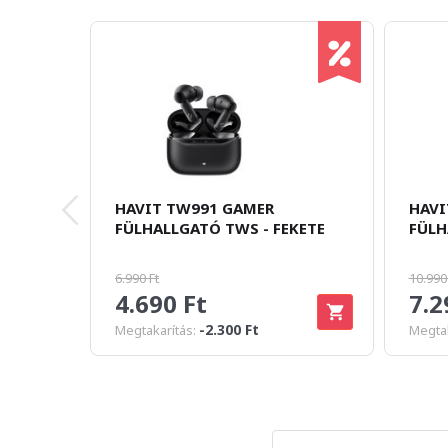
HAVIT TW991 GAMER
HAVI
FÜLHALLGATÓ TWS - FEKETE
FÜLH
6.990 Ft
10.990
4.690 Ft
7.2
-2.300 Ft
Megtakarítás:
Megtak