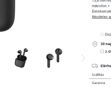
13,6 mm-es
mikrofon
•
Érintésérzé
Részletes s
Öss
30 na
2.4
Elérh
Szállítás
Garancia