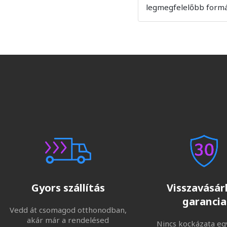
legmegfelelőbb formá
Gyors szállítás
Visszavásárl
garancia
Vedd át csomagod otthonodban,
akár már a rendelésed
Nincs kockázata eg