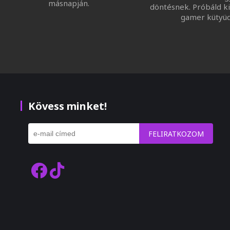
másnapján.
döntésnek. Próbáld ki
gamer kütyüd
Kövess minket!
FELIRATKOZOM