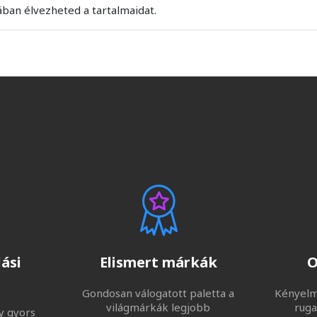
ban élvezheted a tartalmaidat.
ási
Elismert márkák
O
Gondosan válogatott paletta a
Kényelme
világmárkák legjobb
ruga
y gyors