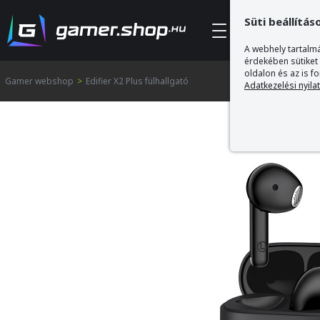
Süti beállítás
Kategóriák
A webhely tartalmá
érdekében sütiket
oldalon és az is f
Gamer webshop
>
Edifier X2 Plus fülhallgató
Adatkezelési nyila