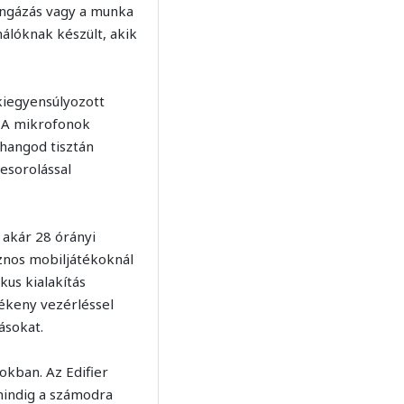
 ingázás vagy a munka
nálóknak készült, akik
kiegyensúlyozott
. A mikrofonok
 hangod tisztán
esorolással
 akár 28 órányi
sznos mobiljátékoknál
kus kialakítás
ékeny vezérléssel
ásokat.
okban. Az Edifier
 mindig a számodra