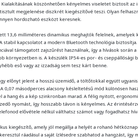
. Kialakításának köszönhetően kényelmes viseletet biztosít az
etisztult megjelenése diszkrét kiegészítővé teszi. Olyan felhasz
nnyen hordozható eszközt keresnek.
ett 13,6 milliméteres dinamikus meghajtók felelnek, amelyek 
A stabil kapcsolatot a modern Bluetooth technológia biztosítja
ciával támogatott zajszűrést használnak, így a hívások során a
bb környezetben is. A készülék IP54-es por- és cseppállósági b
nyhébb eső vagy az izzadság sem tesz kárt benne.
 előnyt jelent a hosszú üzemidő, a töltőtokkal együtt ugyanis
sz. A 0,07 másodperces alacsony késleltetésű mód különösen ha
l a hang és a kép szinkronban marad. A félig nyitott, ergonomi
ezedő nyomást, így hosszabb távon is kényelmes. Az érintésérz
elefonod elővétele nélkül válthatsz számot vagy fogadhatsz hív
kus kiegészítő, amely jól megállja a helyét a rohanó hétköznap
eresztül ráadásul a saját ízlésedre szabhatod a hangzást, így