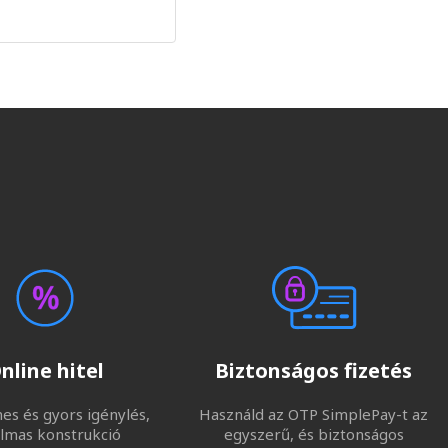
nline hitel
Biztonságos fizetés
s és gyors igénylés,
Használd az OTP SimplePay-t az
lmas konstrukció
egyszerű, és biztonságos