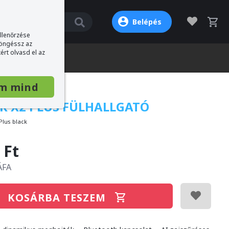
Belépés
ellenőrzése
böngéssz az
ért olvasd el az
m mind
ER X2 PLUS FÜLHALLGATÓ
Plus black
 Ft
ÁFA
KOSÁRBA TESZEM