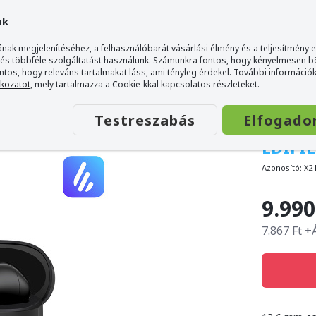
ok
nak megjelenítéséhez, a felhasználóbarát vásárlási élmény és a teljesítmény 
 és többféle szolgáltatást használunk. Számunkra fontos, hogy kényelmesen 
ontos, hogy releváns tartalmakat láss, ami tényleg érdekel. További információk
tkozatot
, mely tartalmazza a Cookie-kkal kapcsolatos részleteket.
Testreszabás
Elfogado
EDIFI
Azonosító:
X2 
9.990
7.867 Ft +