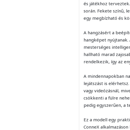
és játékhoz terveztek
során. Fekete színű, l
egy megbízható és kö
A hangzásért a beépít
hangképet nyújtanak. 
mesterséges intelligen
hallható marad zajosa
rendelkezik, így az e
A mindennapokban nagy
lejátszást is elérhet
vagy videózásnál, mive
csökkenti a fülre neh
pedig egyszerűen, a t
Ez a modell egy prakti
ConneX alkalmazáson k