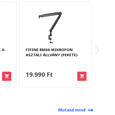
 4-
FIFINE BM66 MIKROFON
LORGAR
ASZTALI ÁLLVÁNY (FEKETE)
MIKROF
19.990 Ft
12.9
Mutasd mind