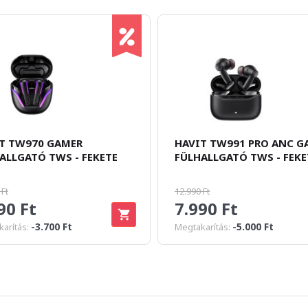
T TW970 GAMER
HAVIT TW991 PRO ANC G
ALLGATÓ TWS - FEKETE
FÜLHALLGATÓ TWS - FEKE
 Ft
12.990 Ft
90 Ft
7.990 Ft
-3.700 Ft
-5.000 Ft
arítás:
Megtakarítás: