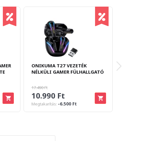
AMER
ONIKUMA T27 VEZETÉK
HIFUTU
TE
NÉLKÜLI GAMER FÜLHALLGATÓ
NÉLKÜ
17.490 Ft
8.990 Ft
10.990 Ft
4.89
-6.500 Ft
Megtakarítás:
Megtakar