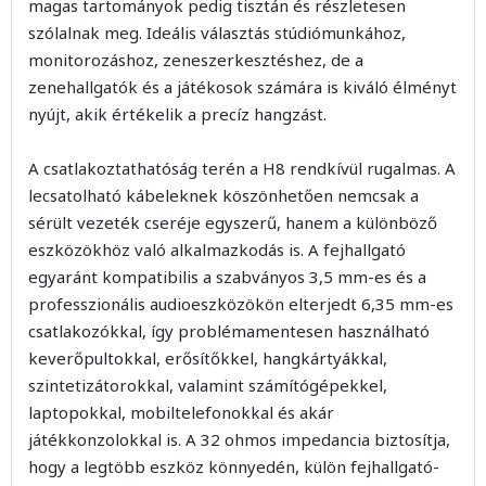
magas tartományok pedig tisztán és részletesen
szólalnak meg. Ideális választás stúdiómunkához,
monitorozáshoz, zeneszerkesztéshez, de a
zenehallgatók és a játékosok számára is kiváló élményt
nyújt, akik értékelik a precíz hangzást.
A csatlakoztathatóság terén a H8 rendkívül rugalmas. A
lecsatolható kábeleknek köszönhetően nemcsak a
sérült vezeték cseréje egyszerű, hanem a különböző
eszközökhöz való alkalmazkodás is. A fejhallgató
egyaránt kompatibilis a szabványos 3,5 mm-es és a
professzionális audioeszközökön elterjedt 6,35 mm-es
csatlakozókkal, így problémamentesen használható
keverőpultokkal, erősítőkkel, hangkártyákkal,
szintetizátorokkal, valamint számítógépekkel,
laptopokkal, mobiltelefonokkal és akár
játékkonzolokkal is. A 32 ohmos impedancia biztosítja,
hogy a legtöbb eszköz könnyedén, külön fejhallgató-