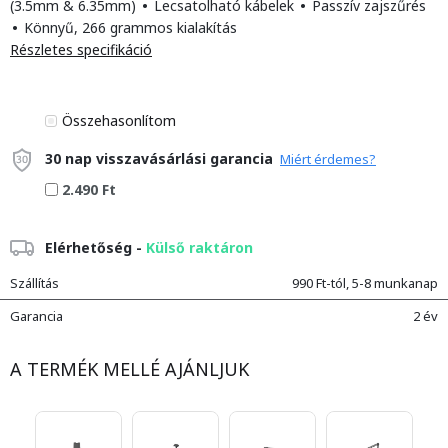
(3.5mm & 6.35mm)
•
Lecsatolható kábelek
•
Passzív zajszűrés
•
Könnyű, 266 grammos kialakítás
Részletes specifikáció
Összehasonlítom
30 nap visszavásárlási garancia
Miért érdemes?
2.490 Ft
Elérhetőség -
Külső raktáron
Szállítás
990 Ft-tól, 5-8 munkanap
Garancia
2 év
A TERMÉK MELLÉ AJÁNLJUK