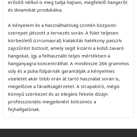
erősítő nélkül is meg tudja hajtani, megfelelő hangerőt
és dinamikát produkálva.
A kényelem és a használhatóság szintén központi
szerepet játszott a tervezés során. A fület teljesen
körbeölelő (circumaural) kialakítás hatékony passzív
zajszűrést biztosít, amely segít kizárni a külső zavaró
hangokat, így a felhasználó teljes mértékben a
hanganyagra koncentrálhat. A mindössze 266 grammos
súly és a puha fülpárnák garantálják a kényelmes
viseletet akár több órán át tartó használat során is,
megelőzve a fáradtságérzetet. A strapabíró, mégis
könnyű szerkezet és az elegáns fekete dizájn
professzionális megjelenést kölcsönöz a
fejhallgatónak.