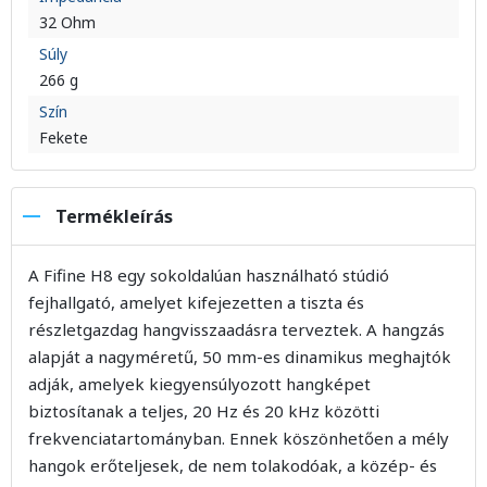
32 Ohm
Súly
266 g
Szín
Fekete
Termékleírás
A Fifine H8 egy sokoldalúan használható stúdió
fejhallgató, amelyet kifejezetten a tiszta és
részletgazdag hangvisszaadásra terveztek. A hangzás
alapját a nagyméretű, 50 mm-es dinamikus meghajtók
adják, amelyek kiegyensúlyozott hangképet
biztosítanak a teljes, 20 Hz és 20 kHz közötti
frekvenciatartományban. Ennek köszönhetően a mély
hangok erőteljesek, de nem tolakodóak, a közép- és