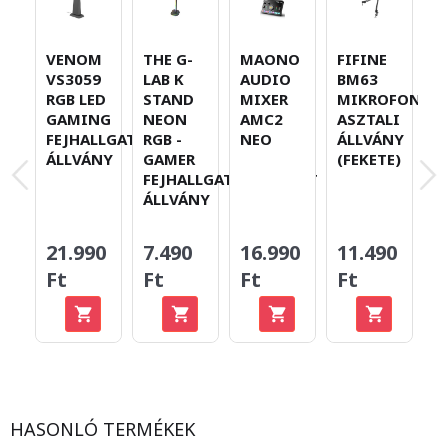
VENOM
THE G-
MAONO
FIFINE
M
VS3059
LAB K
AUDIO
BM63
P
RGB LED
STAND
MIXER
MIKROFON
U
GAMING
NEON
AMC2
ASZTALI
D
FEJHALLGATÓ
RGB -
NEO
ÁLLVÁNY
S
ÁLLVÁNY
GAMER
(FEKETE)
M
FEJHALLGATÓ/HEADSET
R
ÁLLVÁNY
F
19
1
21.990
7.490
16.990
11.490
F
Ft
Ft
Ft
Ft
Me
-4
HASONLÓ TERMÉKEK