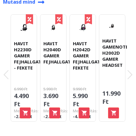
Mutasd mind
HAVIT
HAVIT
HAVIT
HAVIT
H
GAMENOTE
H2230D
H2040D
H2042D
F
H2002D
GAMER
GAMER
GAMER
H
GAMER
FEJHALLGATÓ
FEJHALLGATÓ
FEJHALLGATÓ
G
HEADSET
- FEKETE
FEKETE
F
-
6.990 Ft
5.990 Ft
9.990 Ft
8.
11.990
4.490
3.690
5.990
4
Ft
Ft
Ft
Ft
F
Megtakarítás:
Megtakarítás:
Megtakarítás:
Me
-2.500 Ft
-2.300 Ft
-4.000 Ft
-4