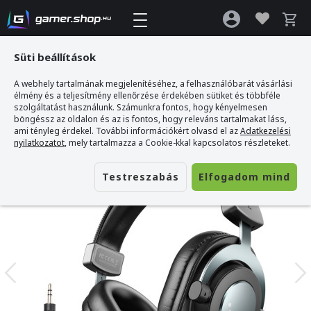
Süti beállítások
A webhely tartalmának megjelenítéséhez, a felhasználóbarát vásárlási
Gamer webshop
>
Fifine H8 stúdió fejhallgató fekete
élmény és a teljesítmény ellenőrzése érdekében sütiket és többféle
szolgáltatást használunk. Számunkra fontos, hogy kényelmesen
böngéssz az oldalon és az is fontos, hogy releváns tartalmakat láss,
ami tényleg érdekel. További információkért olvasd el az
Adatkezelési
nyilatkozatot
, mely tartalmazza a Cookie-kkal kapcsolatos részleteket.
Testreszabás
Elfogadom mind